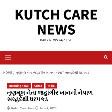
Skip
KUTCH CARE
to
content
NEWS
DAILY NEWS 24/7 LIVE
Primary
Menu
HOME
તૃણમૂલ નેતા જહાંગીર ખાનની નેપાળ સરહદેથી ધરપકડ
Breaking News
Crime
India
તૃણમૂલ નેતા જહાંગીર ખાનની નેપાળ
સરહદેથી ધરપકડ
Kutch Care News
June 9, 2026