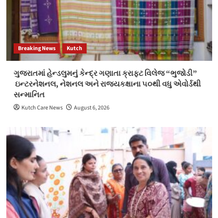
Breaking News
Kutch
ગુજરાતમાં હેન્ડલુમનું કેન્દ્ર ગણાતા ક્રાફ્ટ વિલેજ “ભુજોડી”
ઇન્ટરનેશનલ, નેશનલ અને રાજ્યકક્ષાના ૫૦થી વધુ એવોર્ડથી
સન્માનિત
Kutch Care News
August 6, 2026