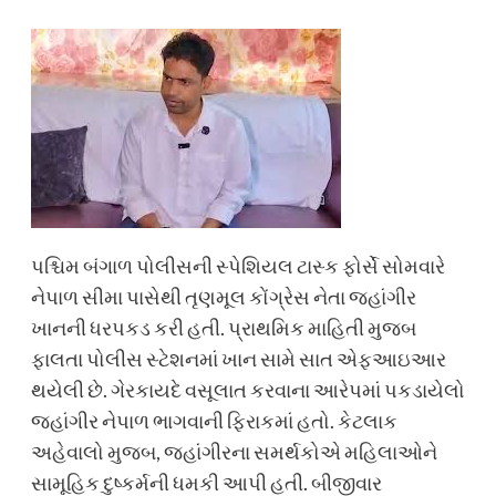
પશ્ચિમ બંગાળ પોલીસની સ્પેશિયલ ટાસ્ક ફોર્સે સોમવારે
નેપાળ સીમા પાસેથી તૃણમૂલ કોંગ્રેસ નેતા જહાંગીર
ખાનની ધરપકડ કરી હતી. પ્રાથમિક માહિતી મુજબ
ફાલતા પોલીસ સ્ટેશનમાં ખાન સામે સાત એફઆઇઆર
થયેલી છે. ગેરકાયદે વસૂલાત કરવાના આરેપમાં પકડાયેલો
જહાંગીર નેપાળ ભાગવાની ફિરાકમાં હતો. કેટલાક
અહેવાલો મુજબ, જહાંગીરના સમર્થકોએ મહિલાઓને
સામૂહિક દુષ્કર્મની ધમકી આપી હતી. બીજીવાર