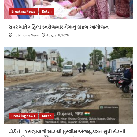
Breaking News
Kutch
રાપર ખાતે મહિલા સ્વરોજગાર મેળાનું સફળ આયોજન
Kutch Care News
August 6, 2026
Breaking News
Kutch
વોર્ડ નં – ૧ રાણાવાળી ખાડ થી મુસ્લીમ એજ્યુકેશન સુધી રોડ ની