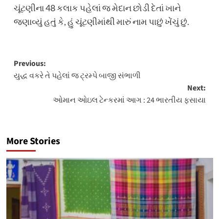
ચૂંટણીના 48 કલાક પહેલાં જ મેદાન છોડી દેતાં ખાને
જણાવ્યું હતું કે, હું ચૂંટણીમાંથી મારું નામ પાછું ખેંચું છું.
Post
Previous:
યુદ્ધ વકરે તે પહેલાં જ ટ્રમ્પે બાજી સંભાળી
navigation
Next:
ઓમાન ઓઇલ ટેન્કરમાં આગ : 24 ભારતીય ફસાયા
More Stories