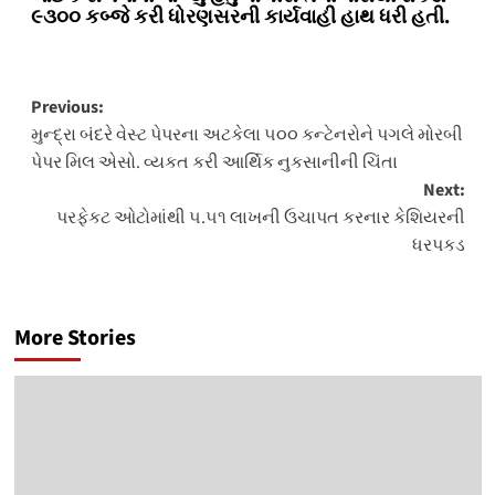
૯૩૦૦ કબ્જે કરી ધોરણસરની કાર્યવાહી હાથ ધરી હતી.
Post
Previous:
મુન્દ્રા બંદરે વેસ્ટ પેપરના અટકેલા ૫૦૦ કન્ટેનરોને પગલે મોરબી
navigation
પેપર મિલ એસો. વ્યકત કરી આર્થિક નુકસાનીની ચિંતા
Next:
પરફેકટ ઓટોમાંથી ૫.૫૧ લાખની ઉચાપત કરનાર કેશિયરની
ધરપકડ
More Stories