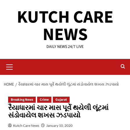
Skip
KUTCH CARE
to
content
NEWS
DAILY NEWS 24/7 LIVE
Primary
Menu
HOME
રૈયાધારમાં ચાર માસ પૂર્વે થયેલી લૂંટમાં સંડોવાયેલ શખસ ઝડપાયો
Breaking News
Crime
Gujarat
રૈયાધારમાં ચાર માસ પૂર્વે થયેલી લૂંટમાં
સંડોવાયેલ શખસ ઝડપાયો
Kutch Care News
January 10, 2020