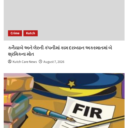
Crime
Kutch
કનૈયાબે અને લેરની કંપનીમાં કામ દરમ્યાન અકસ્માતમાં બે
શ્રમિકના મોત
Kutch Care News
August 7, 2026