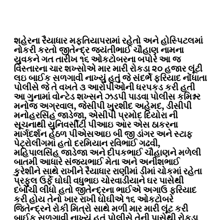
શહેરના રૈયાધાર મફતિયાપરામાં રહેતો અને હોસ્પિટલમાં
નોકરી કરતો જીતેન્દ્ર જયંતીભાઈ ચૌહાણ નામના
યુવકને ગત તારીખ ૧૬ ઓકટોબરના બપોરે આ જ
વિસ્તારના ચાર શખ્સોએ માર મારી રોકડા ૨૦ હજાર લૂંટી
લઇ બાઈક સળગાવી નાખ્યું હતું જે સંદર્ભે ફરિયાદ નોંધાતા
પોલીસે જે તે વખતે ૩ આરોપીઓની ધરપકડ કરી હતી
આ ગુનામાં વોન્ટેડ શખ્સને ઝડપી પાડવા પોલીસ કમિશ્નર
મનોજ અગ્રવાલ, જેસીપી ખુરશીદ અહેમદ, ડીસીપી
મનોહરસિંહ જાડેજા, એસીપી પ્રમોદ દિયોરા ની
સૂચનાથી યુનિવર્સીટી પીઆઇ આર એસ ઠાકરના
માર્ગદર્શન હેઠળ પીએસઆઇ બી જી ડાંગર અને સ્ટાફ
પેટ્રોલીંગમાં હતો દરમિયાન રવિભાઈ ગઢવી,
મહિપાલસિંહ જાડેજા અને દીપકભાઈ ચૌહાણને મળેલી
બાતમી આધારે સંજયભાઈ મેતા અને અનીશભાઈ
કુરેશીને સાથે રાખીને રૈયાધાર રાણીમાં ડીમાં ચોકમાં રહેતા
પ્રફુલ ઉર્ફે ઘોઘી વધુભાઇ ચોરવાડીયાને ઘર પાસેથી
દબોચી લીધો હતો જીતેન્દ્રના ભાઈએ અગાઉ ફરિયાદ
કરી હોય તેનો ખાર રાખી ઘોઘીએ ૧૬ ઓકટોબરે
જિતેન્દ્રને રોકી મિત્રો સાથે મળી માર મારી લૂંટ કરી
બાઈક સળગાવી નાખ્યું હતું પોલીસે તેની પાસેથી રોકડા