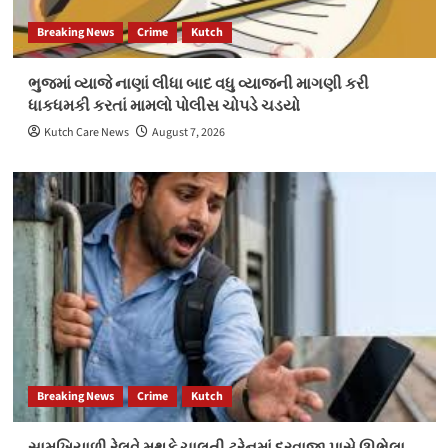
Breaking News
Crime
Kutch
ભુજમાં વ્યાજે નાણાં લીધા બાદ વધુ વ્યાજની માગણી કરી
ધાકધમકી કરતાં મામલો પોલીસ ચોપડે ચડયો
Kutch Care News
August 7, 2026
Breaking News
Crime
Kutch