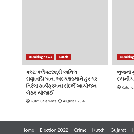
Breaking News
Kutch
Breaking
કચ્છ કલેક્ટરશ્રી અનિલ
ભુજના મુ
રાણાવસિયાના અધ્યક્ષસ્થાને હર ઘર
દયનીય
તિરંગા કાર્યક્રમના સંદર્ભે આયોજન
Kutch C
બેઠક યોજાઈ
Kutch Care News
August 7, 2026
Home
Election 2022
Crime
Kutch
Gujarat
I