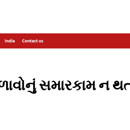
India
Contact us
ળાવોનું સમારકામ ન થતા