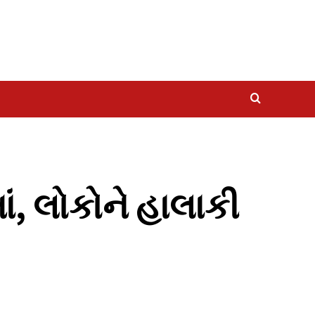
ં, લોકોને હાલાકી