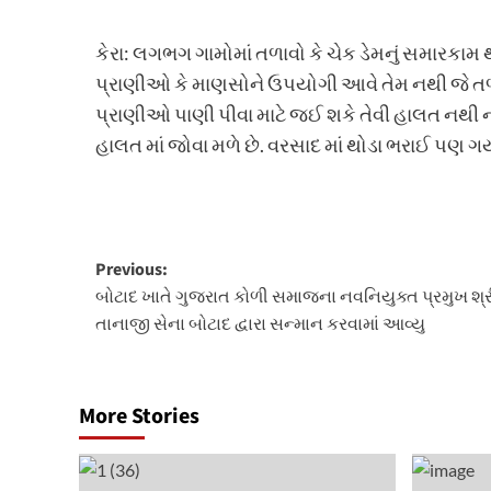
કેરા: લગભગ ગામોમાં તળાવો કે ચેક ડેમનું સમારકામ
પ્રાણીઓ કે માણસોને ઉપયોગી આવે તેમ નથી જે તળ
પ્રાણીઓ પાણી પીવા માટે જઈ શકે તેવી હાલત નથી 
હાલત માં જોવા મળે છે. વરસાદ માં થોડા ભરાઈ પણ ગયા
Post
Previous:
બોટાદ ખાતે ગુજરાત કોળી સમાજના નવનિયુક્ત પ્રમુખ શ્રી
navigation
તાનાજી સેના બોટાદ દ્વારા સન્માન કરવામાં આવ્યુ
More Stories