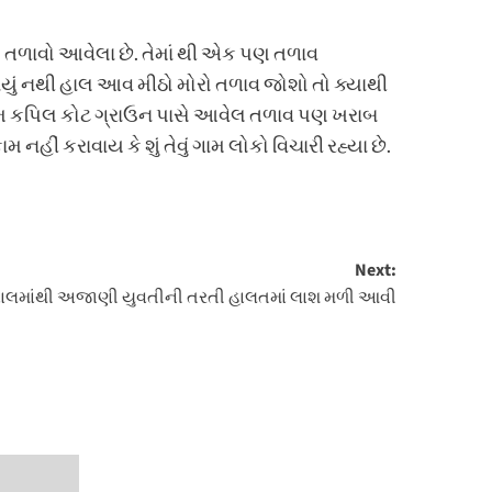
રણ તળાવો આવેલા છે. તેમાં થી એક પણ તળાવ
ું નથી હાલ આવ મીઠો મોરો તળાવ જોશો તો ક્યાથી
 તેમ કપિલ કોટ ગ્રાઉન પાસે આવેલ તળાવ પણ ખરાબ
ીં કરાવાય કે શું તેવું ગામ લોકો વિચારી રહ્યા છે.
Next:
કેનાલમાંથી અજાણી યુવતીની તરતી હાલતમાં લાશ મળી આવી