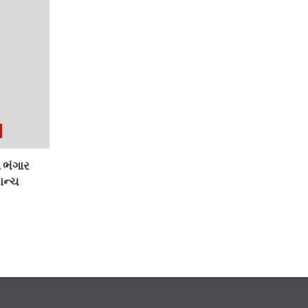
 ભંગાર
ાન્ચ