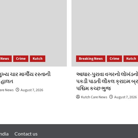
 News
Crime
Kutch
Breaking News
Crime
Kutch
ખ્ય ચાર માર્ગીય રસ્તાની
આધાર-પુરાવા વગરનો લોખંડનો
 હાલત
પકડી પાડતી લૌકલ ક્રાઇમ બ્ર
પશ્ચિમ કચ્છ ભુજ
are News
August 7, 2026
Kutch Care News
August 7, 2026
ndia
Contact us