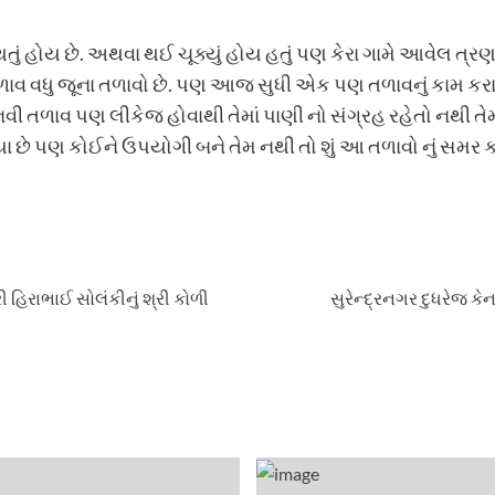
 થતું હોય છે. અથવા થઈ ચૂક્યું હોય હતું પણ કેરા ગામે આવેલ ત્
ાવ વધુ જૂના તળાવો છે. પણ આજ સુધી એક પણ તળાવનું કામ કરાય
નવી તળાવ પણ લીકેજ હોવાથી તેમાં પાણી નો સંગ્રહ રહેતો નથી
 છે પણ કોઈને ઉપયોગી બને તેમ નથી તો શું આ તળાવો નું સમર કામ નહ
 હિરાભાઈ સોલંકીનું શ્રી કોળી
સુરેન્દ્રનગર દુધરેજ 