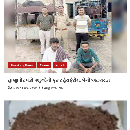
Breaking News
Crime
Kutch
હાજીપીર પાસે પશુઓની ક્રૂર હેરાફેરીમાં બેની અટકાયત
Kutch Care News
August 6, 2026