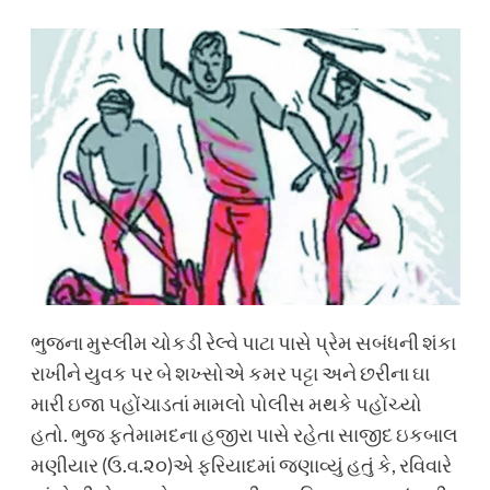
ભુજના મુસ્લીમ ચોકડી રેલ્વે પાટા પાસે પ્રેમ સબંધની શંકા
રાખીને યુવક પર બે શખ્સોએ કમર પટ્ટા અને છરીના ઘા
મારી ઇજા પહોંચાડતાં મામલો પોલીસ મથકે પહોંચ્યો
હતો. ભુજ ફતેમામદના હજીરા પાસે રહેતા સાજીદ ઇકબાલ
મણીયાર (ઉ.વ.૨૦)એ ફરિયાદમાં જણાવ્યું હતું કે, રવિવારે