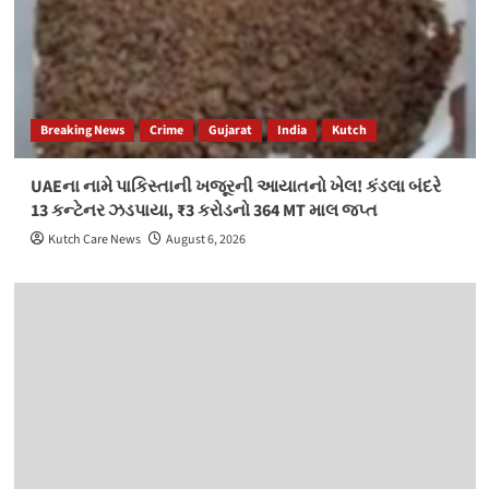
Breaking News
Crime
Gujarat
India
Kutch
UAEના નામે પાકિસ્તાની ખજૂરની આયાતનો ખેલ! કંડલા બંદરે
13 કન્ટેનર ઝડપાયા, ₹3 કરોડનો 364 MT માલ જપ્ત
Kutch Care News
August 6, 2026