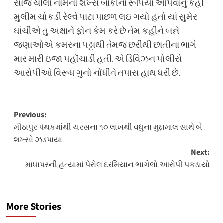
સાંજે ચીલો નામનો શખ્સ બાકીના રૂપિયા આપવાનું કહી
મુલીમ ચોકડી રેલ્વે પાટા પાછળ લઇ ગયો હતો યાં સુમેર
ઘાંચીએ તુ અક્ષાને ફોન કેમ કરે છે તેમ કહીને બન્ને
જણાઓએ કમરના પટ્ટાથી તેમજ છરીથી છાતીના ભાગે
માર મારી ઇજા પહોંચાડી હતી. એ ડિવિઝન પોલીસે
આરોપીઓ વિરૂધ ગુનો નોંધીને તપાસ હાથ ધરી છે.
Post
Previous:
મીઠાપુર પંથકમાંથી ચરસના ૧૦ લાખથી વધુના મુદ્દામાલ સાથે બે
navigation
શખ્સો ઝડપાયા
Next:
માધાપરની હત્યામાં પેરોલ દરમિયાન ભાગેલો આરોપી પકડાયો
More Stories