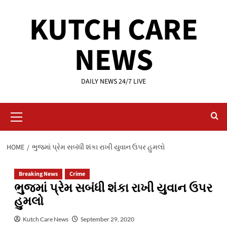
Skip
KUTCH CARE
to
content
NEWS
DAILY NEWS 24/7 LIVE
Primary
Menu
HOME
ભુજમાં પ્રેમ સબંધી શંકા રાખી યુવાન ઉપર હુમલો
Breaking News
Crime
ભુજમાં પ્રેમ સબંધી શંકા રાખી યુવાન ઉપર
હુમલો
Kutch Care News
September 29, 2020