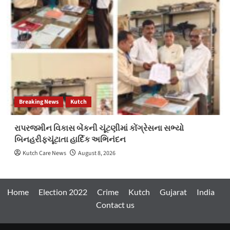
Breaking News
Kutch
રાપરજમીન વિકાસ બેંકની ચૂંટણીમાં કોંગ્રેસના સભ્યો
બિનહરીફચૂંટાતા હાર્દિક અભિનંદન
Kutch Care News
August 8, 2026
Home
Election 2022
Crime
Kutch
Gujarat
India
Contact us