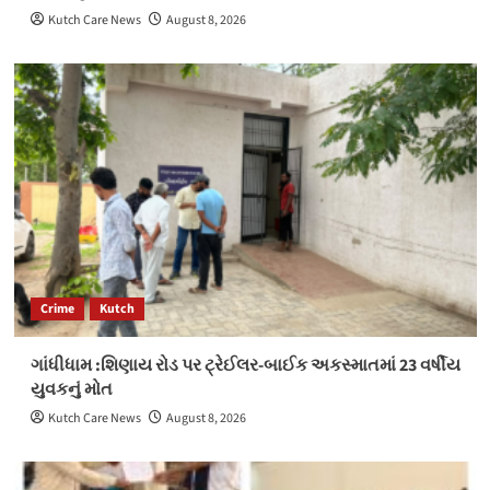
Kutch Care News
August 8, 2026
Crime
Kutch
ગાંધીધામ :શિણાય રોડ પર ટ્રેઈલર-બાઈક અકસ્માતમાં 23 વર્ષીય
યુવકનું મોત
Kutch Care News
August 8, 2026