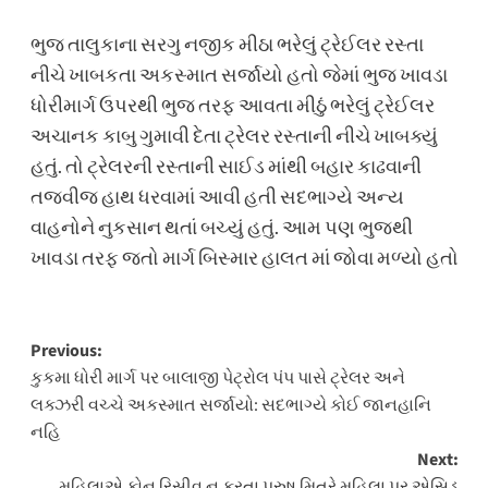
ભુજ તાલુકાના સરગુ નજીક મીઠા ભરેલું ટ્રેઈલર રસ્તા
નીચે ખાબકતા અકસ્માત સર્જાયો હતો જેમાં ભુજ ખાવડા
ધોરીમાર્ગ ઉપરથી ભુજ તરફ આવતા મીઠું ભરેલું ટ્રેઈલર
અચાનક કાબુ ગુમાવી દેતા ટ્રેલર રસ્તાની નીચે ખાબક્યું
હતું. તો ટ્રેલરની રસ્તાની સાઈડ માંથી બહાર કાઢવાની
તજવીજ હાથ ધરવામાં આવી હતી સદભાગ્યે અન્ય
વાહનોને નુકસાન થતાં બચ્યું હતું. આમ પણ ભુજથી
ખાવડા તરફ જતો માર્ગ બિસ્માર હાલત માં જોવા મળ્યો હતો
Post
Previous:
કુકમા ધોરી માર્ગ પર બાલાજી પેટ્રોલ પંપ પાસે ટ્રેલર અને
navigation
લક્ઝરી વચ્ચે અકસ્માત સર્જાયો: સદભાગ્યે કોઈ જાનહાનિ
નહિ
Next:
મહિલાએ ફોન રિસીવ ન કરતા પુરુષ મિત્રે મહિલા પર એસિડ