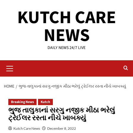
Skip
KUTCH CARE
to
content
NEWS
DAILY NEWS 24/7 LIVE
Primary
Menu
HOME
ભુજ તાલુકાનાં સરગુ નજીક મીઠા ભરેલું ટ્રેઈલર રસ્તા નીચે ખાબક્યું
Breaking News
Kutch
ભુજ તાલુકાનાં સરગુ નજીક મીઠા ભરેલું
ટ્રેઈલર રસ્તા નીચે ખાબક્યું
Kutch Care News
December 8, 2022