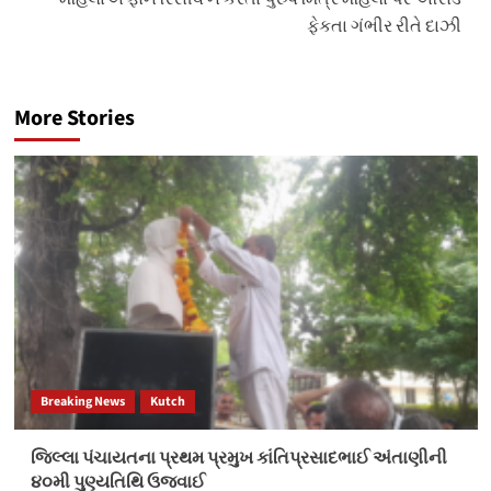
ફેકતા ગંભીર રીતે દાઝી
More Stories
Breaking News
Kutch
જિલ્લા પંચાયતના પ્રથમ પ્રમુખ કાંતિપ્રસાદભાઈ અંતાણીની
૪૦મી પુણ્યતિથિ ઉજવાઈ