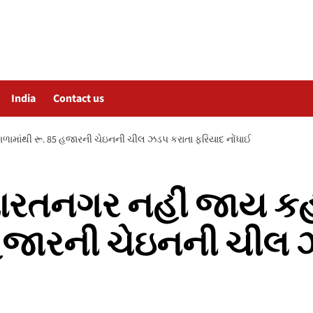
India
Contact us
ી ગળામાંથી રૂ. 85 હજારની ચેઇનની ચીલ ઝડપ કરાતા ફરિયાદ નોંધાઈ
ષા ભારતનગર નહીં જાય ક
 હજારની ચેઇનની ચીલ 