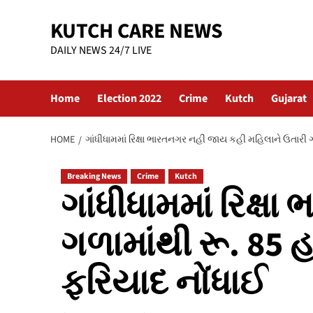
Skip
KUTCH CARE NEWS
to
content
DAILY NEWS 24/7 LIVE
Home
Election 2022
Crime
Kutch
Gujarat
HOME
ગાંધીધામમાં રિક્ષા ભારતનગર નહીં જાય કહી મહિલાને ઉતાર
Breaking News
Crime
Kutch
ગાંધીધામમાં રિક્
ગળામાંથી રૂ. 85
ફરિયાદ નોંધાઈ