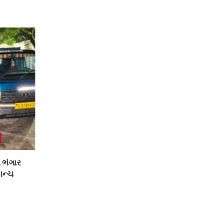
 ભંગાર
ાન્ચ