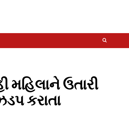
હી મહિલાને ઉતારી
ઝડપ કરાતા