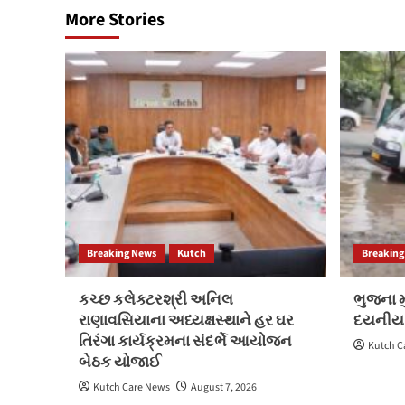
More Stories
Breaking News
Kutch
Breaking
કચ્છ કલેક્ટરશ્રી અનિલ
ભુજના મુ
રાણાવસિયાના અધ્યક્ષસ્થાને હર ઘર
દયનીય
તિરંગા કાર્યક્રમના સંદર્ભે આયોજન
Kutch C
બેઠક યોજાઈ
Kutch Care News
August 7, 2026