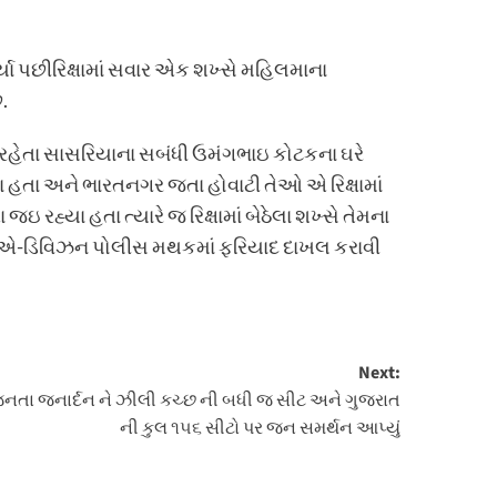
યા પછીરિક્ષામાં સવાર એક શખ્સે મહિલમાના
.
 રહેતા સાસરિયાના સબંધી ઉમંગભાઇ કોટકના ઘરે
બેઠા હતા અને ભારતનગર જતા હોવાટી તેઓ એ રિક્ષામાં
રહ્યા હતા ત્યારે જ રિક્ષામાં બેઠેલા શખ્સે તેમના
ેમણે એ-ડિવિઝન પોલીસ મથકમાં ફરિયાદ દાખલ કરાવી
Next:
નતા જનાર્દન ને ઝીલી કચ્છ ની બધી જ સીટ અને ગુજરાત
ની કુલ ૧૫૬ સીટો પર જન સમર્થન આપ્યું