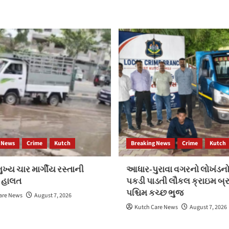
 News
Crime
Kutch
Breaking News
Crime
Kutch
ખ્ય ચાર માર્ગીય રસ્તાની
આધાર-પુરાવા વગરનો લોખંડનો
 હાલત
પકડી પાડતી લૌકલ ક્રાઇમ બ્ર
પશ્ચિમ કચ્છ ભુજ
are News
August 7, 2026
Kutch Care News
August 7, 2026