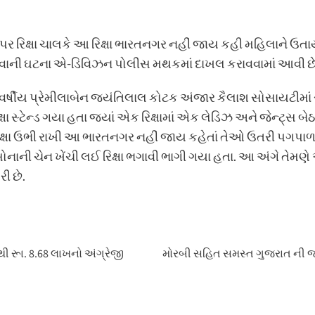
 રિક્ષા ચાલકે આ રિક્ષા ભારતનગર નહીં જાય કહી મહિલાને ઉતાર્
હોવાની ઘટના એ-ડિવિઝન પોલીસ મથકમાં દાખલ કરાવવામાં આવી છે
 વર્ષીય પ્રેમીલાબેન જયંતિલાલ કોટક અંજાર કૈલાશ સોસાયટીમાં
ષા સ્ટેન્ડ ગયા હતા જ્યાં એક રિક્ષામાં એક લેડિઝ અને જેન્ટ્સ 
િક્ષા ઉભી રાખી આ ભારતનગર નહીં જાય કહેતાં તેઓ ઉતરી પગપાળા જઇ 
ી સોનાની ચેન ખેંચી લઈ રિક્ષા ભગાવી ભાગી ગયા હતા. આ અંગે ત
 છે.
ી રૂા. 8.68 લાખનો અંગ્રેજી
મોરબી સહિત સમસ્ત ગુજરાત ની જ