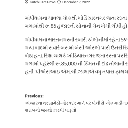
Kutch Care News
December 9, 2022
ગાંધીધામના ચાવલા ચોકથી ખોડિયારનગર જતા રસ્તા પર
ગળામાંથી રૂ.85 હજારની સોનાની ચેન ખેંચી લીધી 
ગાંધીધામના ભારતનગરની રબારી કોલોનીમાં રહેતા 59
ગયા બાદમાં સવારે બસમાં બેસી ઓસ્લો પાસે ઉતરી રિક્
બેઠા હતા. રિક્ષા ચાલકે ખોડિયારનગર જતા રસ્તા પર ર
ગળામાં પહેરેલી રૂ.85,000 ની કિંમતની દોઢ તોલાન
હતી. પીએસઆઇ એમ.બી.ઝાલાએ વધુ તપાસ હાથ ધરી
Post
Previous:
અંજારના વરસામેડી-મોડવદર માર્ગ પર પોલીસે એક ગાડીમાંથ
navigation
શરાબનો જથ્થો ઝડપી પાડ્યો