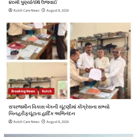
૪૦મી પુણ્યતિથિ ઉજવાઈ
Kutch Care News
August 8, 2026
Breaking News
Kutch
રાપરજમીન વિકાસ બેંકની ચૂંટણીમાં કોંગ્રેસના સભ્યો
બિનહરીફચૂંટાતા હાર્દિક અભિનંદન
Kutch Care News
August 8, 2026