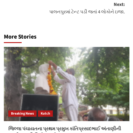
Next:
પાલનપુરમાં ટેન્ટ પડી જતાં 4 લોકોને ઇજા.
More Stories
Breaking News
Kutch
જિલ્લા પંચાયતના પ્રથમ પ્રમુખ કાંતિપ્રસાદભાઈ અંતાણીની