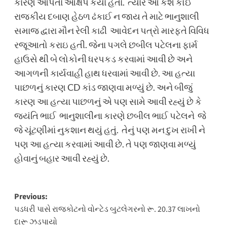
કારણ આપતા આક્ષેપ કર્યા હતા. ત્યારે આ કેશ કોઈ
રાજકીય દબાણ હેઠળ ઢંકાઈ ન જાય તે માટે ભાનુશાલી
સમાજ દ્વારા મૌન રેલી કાઢી આવેદન પત્રો મારફતે વિવિધ
રજૂઆતો કરાઇ હતી. જેના પગલે છબીલ પટેલના ફાર્મ
હાઉસે થી બે લોકોની ધરપકડ કરવામાં આવી છે અને
આગળની કાર્યવાહી હાથ ધરવામાં આવી છે. આ હત્યા
પાછળનું કારણ CD કાંડ જાણવા મળ્યું છે. અને બીજું
કારણ આ હત્યા પાછળનું એ પણ સામે આવી રહ્યું છે કે
જયંતિ ભાઈ ભાનુશાલીના કારણે છબીલ ભાઈ પટેલને જે
જે ચૂંટણીમાં નુકશાન થયું હતું. તેનું પણ મન દુખ રાખી ને
પણ આ હત્યા કરવામાં આવી છે. તે પણ જાણવા મળ્યું
હોવાનું બહાર આવી રહ્યું છે.
Post
Previous:
પડધરી પાસે રાજકોટનો વોન્ટેડ બુટલેગરનો રૂ. 20.37 લાખનો
navigation
દારૂ ઝડપાયો