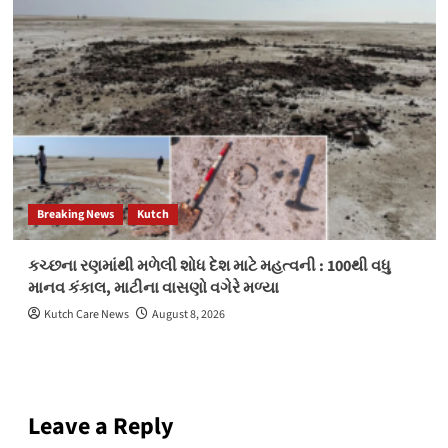
Breaking News
Kutch
કચ્છના રણમાંથી મળેલી શોધ દેશ માટે મહત્વની : 100થી વધુ
માનવ કંકાલ, માટીના વાસણો વગેરે મળ્યા
Kutch Care News
August 8, 2026
Leave a Reply