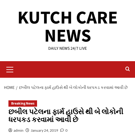
Skip
KUTCH CARE
to
content
NEWS
DAILY NEWS 24/7 LIVE
Primary
Menu
HOME
છબીલ પટેલના ફાર્મ હાઉસે થી બે લોકોની ધરપકડ કરવામાં આવી છે
Breaking News
છબીલ પટેલના ફાર્મ હાઉસે થી બે લોકોની
ધરપકડ કરવામાં આવી છે
admin
January 24, 2019
0