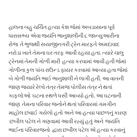
હાલના બહુ ચર્ચિત હત્યા કેશ જેમાં અબડાસાના પૂર્વ
ધારાસભ્ય એવા જયંતિ ભાનુશાલીની ૮ જાન્યુઆરીના
રોજ તે ભુજથી સયાજીનગરી ટ્રેન મારફતે અમદાવાદ
નરોડા ખાતે તેમના ઘર તરફ આવી રહયા હતા. ત્યારે ચાલુ
ટ્રેનમાં તેમની ગોળી મારી હત્યા કરવામાં આવી હતી જેમાં
ગોળીના કુલ પાંચ રાઉન્ડ ફાયર કરવામાં આવ્યા હતા જેમાં
બે ગોળી જયંતિ ભાઈ ભાનુશાલી ને લાગી હતી. આ વાતની
જાણ જયારે રેલ્વે તંત્ર તેમજ પોલીસ તંત્ર ને થતાં
કાફલોઓ ઘટના સ્થળે ધસી આવ્યો હતો. આ ઘટનાની
જાણ તેમના પરિવાર જનોને થતાં પરિવારમાં ગમગીન
માહોલ છવાઈ ગયેલો હતો અને આ હત્યા પાછળનું કારણ
છબીલ પટેલ ને ગણવામાં આવી રહ્યું હતું અને જયંતિ
ભાઈના પરિવારજનો દ્વારા છબીલ પટેલ એ હત્યા કરવાનું