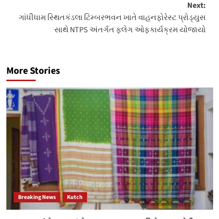
Next:
ગાંધીધામ સ્થિતકંડલા ટિમ્બરભવન ખાતે વાહનફોરેસ્ટ પ્રોડ્યુસ
સાથે NTPS અંતર્ગત ફ્લેગ ઓફકાર્યક્રમ યોજાયો
More Stories
Breaking News
Kutch