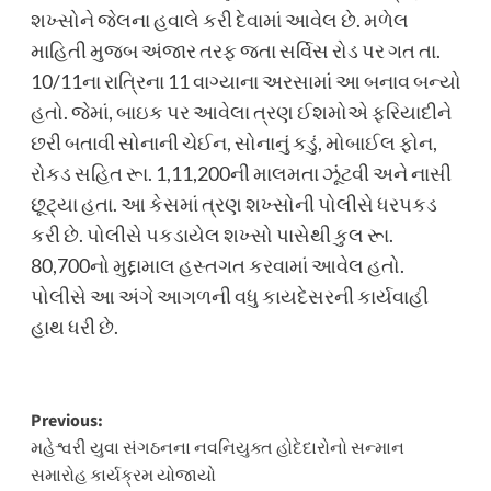
શખ્સોને જેલના હવાલે કરી દેવામાં આવેલ છે. મળેલ
માહિતી મુજબ અંજાર તરફ જતા સર્વિસ રોડ પર ગત તા.
10/11ના રાત્રિના 11 વાગ્યાના અરસામાં આ બનાવ બન્યો
હતો. જેમાં, બાઇક પર આવેલા ત્રણ ઈશમોએ ફરિયાદીને
છરી બતાવી સોનાની ચેઈન, સોનાનું કડું, મોબાઈલ ફોન,
રોકડ સહિત રૂા. 1,11,200ની માલમતા ઝૂંટવી અને નાસી
છૂટ્યા હતા. આ કેસમાં ત્રણ શખ્સોની પોલીસે ધરપકડ
કરી છે. પોલીસે પકડાયેલ શખ્સો પાસેથી કુલ રૂા.
80,700નો મુદ્દામાલ હસ્તગત કરવામાં આવેલ હતો.
પોલીસે આ અંગે આગળની વધુ કાયદેસરની કાર્યવાહી
હાથ ધરી છે.
Post
Previous:
મહેશ્વરી યુવા સંગઠનના નવનિયુક્ત હોદેદારોનો સન્માન
navigation
સમારોહ કાર્યક્રમ યોજાયો