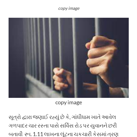
copy image
copy image
સૂત્રો દ્વારા જણાઈ રહ્યું છે કે, ગાંધીધામ ખાતે આવેલ
ગળપાદર ચાર રસ્તા પાસે સર્વિસ રોડ પર યુવાનને છરી
બતાવી રૂા. 1.11 લાખના લૂંટના ચકચારી કેસમાં ત્રણ