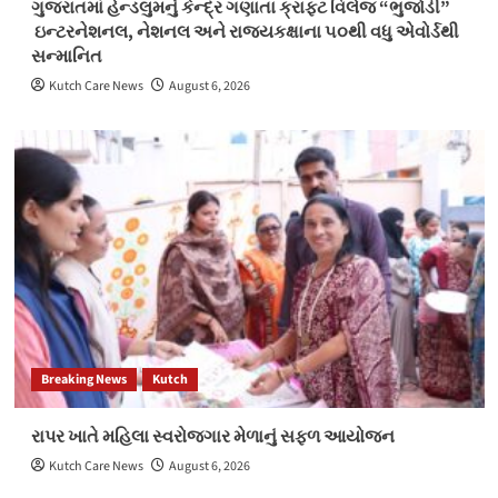
ગુજરાતમાં હેન્ડલુમનું કેન્દ્ર ગણાતા ક્રાફ્ટ વિલેજ “ભુજોડી”
ઇન્ટરનેશનલ, નેશનલ અને રાજ્યકક્ષાના ૫૦થી વધુ એવોર્ડથી
સન્માનિત
Kutch Care News
August 6, 2026
Breaking News
Kutch
રાપર ખાતે મહિલા સ્વરોજગાર મેળાનું સફળ આયોજન
Kutch Care News
August 6, 2026