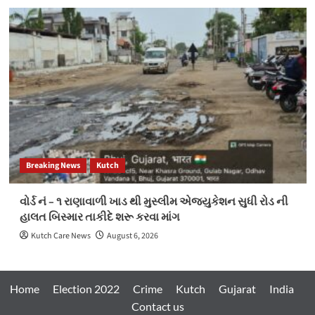
Breaking News
Kutch
વોર્ડ નં – ૧ રાણાવાળી ખાડ થી મુસ્લીમ એજ્યુકેશન સુધી રોડ ની
હાલત બિસ્માર તાકીદે શરૂ કરવા માંગ
Kutch Care News
August 6, 2026
Home
Election 2022
Crime
Kutch
Gujarat
India
Contact us