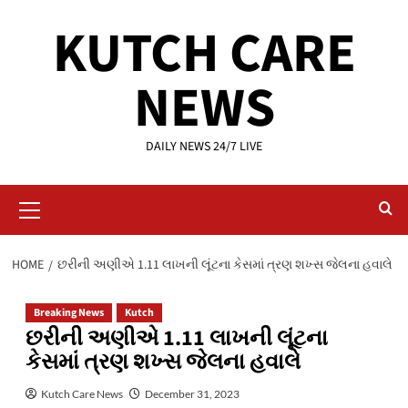
Skip
KUTCH CARE
to
content
NEWS
DAILY NEWS 24/7 LIVE
Primary
Menu
HOME
છરીની અણીએ 1.11 લાખની લૂંટના કેસમાં ત્રણ શખ્સ જેલના હવાલે
Breaking News
Kutch
છરીની અણીએ 1.11 લાખની લૂંટના
કેસમાં ત્રણ શખ્સ જેલના હવાલે
Kutch Care News
December 31, 2023