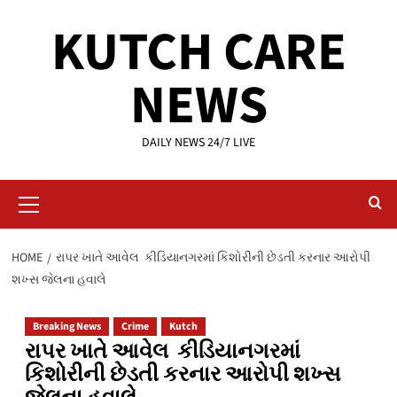
Skip
KUTCH CARE
to
content
NEWS
DAILY NEWS 24/7 LIVE
Primary
Menu
HOME
રાપર ખાતે આવેલ કીડિયાનગરમાં કિશોરીની છેડતી કરનાર આરોપી
શખ્સ જેલના હવાલે
Breaking News
Crime
Kutch
રાપર ખાતે આવેલ કીડિયાનગરમાં
કિશોરીની છેડતી કરનાર આરોપી શખ્સ