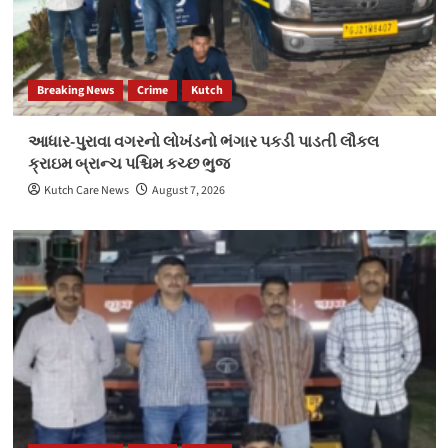
Breaking News
Crime
Kutch
આધાર-પુરાવા વગરનો લોખંડનો ભંગાર પકડી પાડતી લૌકલ
ક્રાઇમ બ્રાન્ચ પશ્ચિમ કચ્છ ભુજ
Kutch Care News
August 7, 2026