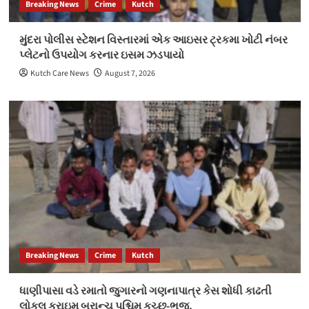
Breaking News
Crime
Kutch
મુંદરા પોલીસ સ્ટેશન વિસ્તારમાં એક આઇસર ટ્રકમા ખોટી નંબર
પ્લેટનો ઉપયોગ કરનાર ઇસમ ઝડપાયો
Kutch Care News
August 7, 2026
Breaking News
Crime
Kutch
ધાણીપાસા વડે રમાતો જુગારનો ગણનાપાત્ર કેસ શોધી કાઢતી
લોકલ ક્રાઇમ બ્રાન્ચ પશ્ચિમ કચ્છ-ભુજ.