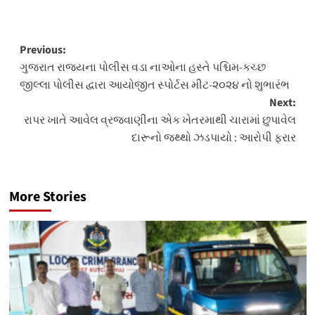
Post
Previous:
ગુજરાત રાજયના પોલીસ વડા નાઓના હસ્તે પશ્ચિમ-કચ્છ
navigation
જીલ્લા પોલીસ દ્વારા આયોજીત સ્પોર્ટસ મીટ-૨૦૨૪ નો શુભારંભ
Next:
રાપર ખાતે આવેલ વ્રજવાણીના એક ખેતરમાથી ચારામાં છુપાવેલ
દારૂનો જથ્થો ઝડપાયો : આરોપી ફરાર
More Stories