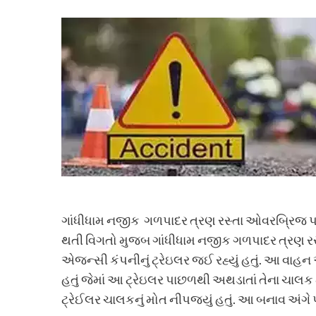
ગાંધીધામ નજીક ગળપાદર ત્રણ રસ્તા ઓવરબ્રિજ પર ઉભ
થતી વિગતો મુજબ ગાંધીધામ નજીક ગળપાદર ત્રણ રસ્
એજન્સી કંપનીનું ટ્રેઇલર જઈ રહ્યું હતું. આ વાહન ઓવ
હતું જેમાં આ ટ્રેઇલર પાછળથી અથડાતાં તેના ચાલક
ટ્રેઈલર ચાલકનું મોત નીપજયું હતું. આ બનાવ અંગ