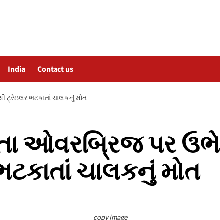
India
Contact us
 ટ્રેઇલર ભટકાતાં ચાલકનું મોત
તા ઓવરબ્રિજ પર ઉભેલ
ભટકાતાં ચાલકનું મોત
copy image