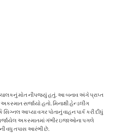
ાલકનું મોત નીપજયું હતું. આ બનાવ અંગે પ્રાપ્ત
સ્માત સર્જાયો હતો. મિનાક્ષી હેન્ડલીંગ
ે સિગ્નલ આપ્યા વગર પોતાનું વાહન પાર્ક કરી દીધું
ે, સર્જાયેલ અકસ્માતમાં ગંભીર ઇજાઓના પગલે
ી વધુ તપાસ આરંભી છે.