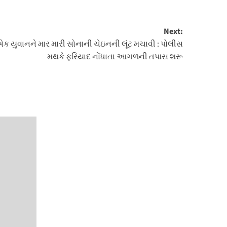
Next:
ક યુવાનને માર મારી સોનાની ચેઇનની લૂંટ મચાવી : પોલીસ
મથકે ફરિયાદ નોંધાતા આગળની તપાસ શરૂ