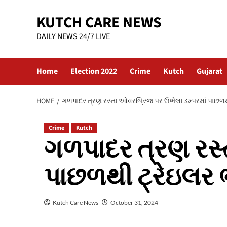
Skip
KUTCH CARE NEWS
to
content
DAILY NEWS 24/7 LIVE
Home
Election 2022
Crime
Kutch
Gujarat
HOME
ગળપાદર ત્રણ રસ્તા ઓવરબ્રિજ પર ઉભેલા ડમ્પરમાં પાછળથી
Crime
Kutch
ગળપાદર ત્રણ રસ્
પાછળથી ટ્રેઇલર 
Kutch Care News
October 31, 2024