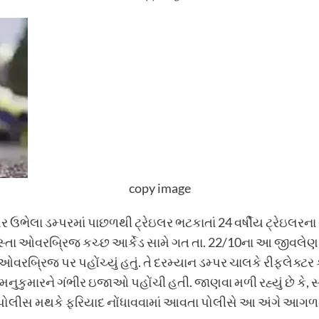
copy image
ેલા ડમ્પરમાં પાછળથી ટ્રેઇલર ભટકાતાં 24 વર્ષીય ટ્રેઇલરના ચ
તા ઓવરબ્રિજ કચ્છ આર્કેડ સામે ગત તા. 22/10ના આ જીવલેણ અક
રબ્રિજ પર પહોંચ્યું હતું. તે દરમ્યાન ડમ્પર ચાલકે રીફ્લેક્ટર ક
 મનુકુમારને ગંભીર ઇજાઓ પહોંચી હતી. જાણવા મળી રહ્યું છે ક
ે પોલીસ મથકે ફરિયાદ નોંધાવવામાં આવતા પોલીસે આ અંગે આગળન