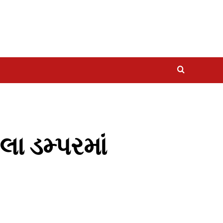
ા ડમ્પરમાં