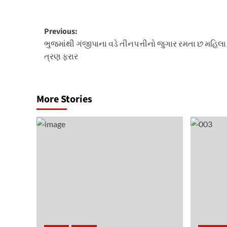
Post
Previous:
ભુજમાંથી ગંજીપાના વડે તીનપત્તીનો જુગાર રમતા છ મહિલા
navigation
ત્રણ ફરાર
More Stories