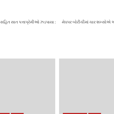
 સહિત સાત પત્તાપ્રેમીઓ ઝડપાયા :
મેઘપર બોરીચીમાં ચાર શખ્સોએ એ