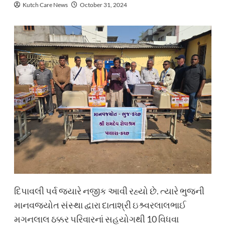
Kutch Care News
October 31, 2024
દિપાવલી પર્વ જયારે નજીક આવી રહ્યો છે. ત્યારે ભુજની
માનવજ્યોત સંસ્થા દ્વારા દાતાશ્રી ઇશ્ર્વરલાલભાઈ
મગનલાલ ઠક્કર પરિવારનાં સહયોગથી 10 વિધવા