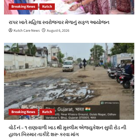
Breaking News
Kutch
રાપર ખાતે મહિલા સ્વરોજગાર મેળાનું સફળ આયોજન
Kutch Care News
August 6, 2026
Breaking News
Kutch
વોર્ડ નં – ૧ રાણાવાળી ખાડ થી મુસ્લીમ એજ્યુકેશન સુધી રોડ ની
હાલત બિસ્માર તાકીદે શરૂ કરવા માંગ