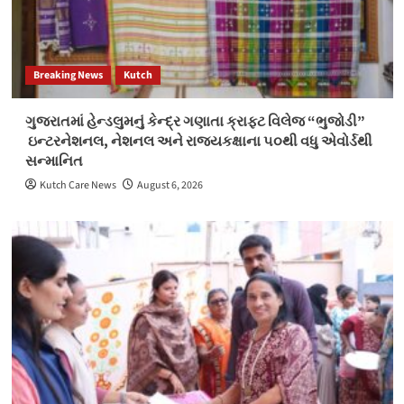
Breaking News
Kutch
ગુજરાતમાં હેન્ડલુમનું કેન્દ્ર ગણાતા ક્રાફ્ટ વિલેજ “ભુજોડી”
ઇન્ટરનેશનલ, નેશનલ અને રાજ્યકક્ષાના ૫૦થી વધુ એવોર્ડથી
સન્માનિત
Kutch Care News
August 6, 2026