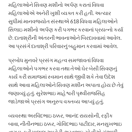
મહિલાઓને સિવણ મશીનો અર્પણ કરાતાં વિધવા
મહિલાઓએ અનેરી ખુશી વ્યક્ત કરી હતી. અત્યાર
સુધીમાં માનવજ્યોત સંસ્થાએ 618 વિધવા મહિલાઓને
સિલાઇ મશીનો અર્પણ કરી પગભર કરવાનાં પ્રયત્નો કર્યા
છે. દાતાશ્રીની અંતરની ભાવનાઓને બિરદાવવામાં આવેલ.
આ પ્રસંગે દાતાશ્રી પરિવારનું બહુમાન કરવામાં આવેલ.
પ્રબોધ મુનવરે પ્રસંગ મહત્વ સમજાવતાં વિધવા
મહિલાઓને પગભર કરવા તથા તેઓ ઘેર બેસી સિવણનું
કાર્ય કરી સમાજમાં સ્વમાન સાથે જીવી શકે તેવા ઉદેશ
સાથે આવા મહિલાઓને સિવણ મશીન અપાતા હોય છે તેવું
જણાવ્યું હતું. સુરેશભાઇ માહેશ્વરી પૃથ્વીરાજસિંહ
જાડેજાએ પ્રસંગ અનુરુપ વક્તવ્ય આપ્યું હતું.
વ્યવસ્થા અરવિંદભાઇ ઠક્કર, આનંદ રાયસોની, રફીક
બાવા, નીતીનભાઇ ઠક્કર, ગોવિંદભાઇ પાટીદાર, મનસુખભાઇ
નાગડા, કનૈયાલાલ અબોટી. ભરતભાઇ સોનીએ સંભાળી