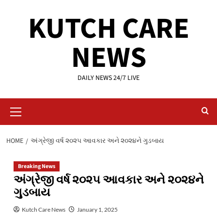
Skip
KUTCH CARE
to
content
NEWS
DAILY NEWS 24/7 LIVE
Primary
Menu
HOME
અંગ્રેજી વર્ષ ૨૦૨૫ આવકાર અને ૨૦૨૪ને ગુડબાય
Breaking News
અંગ્રેજી વર્ષ ૨૦૨૫ આવકાર અને ૨૦૨૪ને
ગુડબાય
Kutch Care News
January 1, 2025