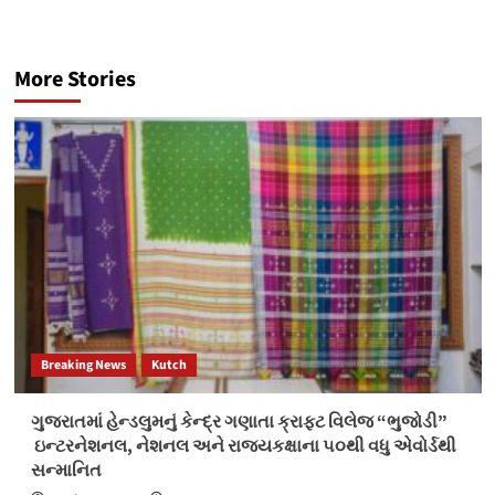
More Stories
Breaking News
Kutch
ગુજરાતમાં હેન્ડલુમનું કેન્દ્ર ગણાતા ક્રાફ્ટ વિલેજ “ભુજોડી”
ઇન્ટરનેશનલ, નેશનલ અને રાજ્યકક્ષાના ૫૦થી વધુ એવોર્ડથી
સન્માનિત