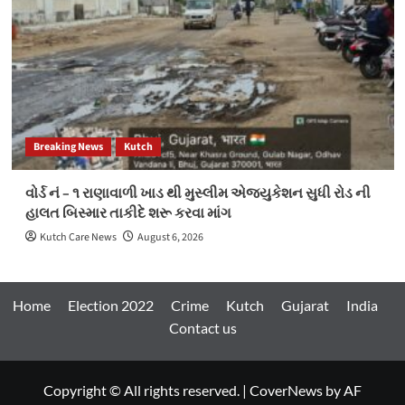
Breaking News
Kutch
વોર્ડ નં – ૧ રાણાવાળી ખાડ થી મુસ્લીમ એજ્યુકેશન સુધી રોડ ની
હાલત બિસ્માર તાકીદે શરૂ કરવા માંગ
Kutch Care News
August 6, 2026
Home
Election 2022
Crime
Kutch
Gujarat
India
Contact us
Copyright © All rights reserved.
|
CoverNews
by AF