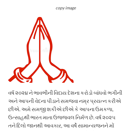
copy image
વર્ષ ૨૦૨૪ ને ભાવભીની વિદાય દેશના કરોડો બાંધવો ભગીની
અને આપની વેદના પીડાને સમજવા નમ્ર પ્રયત્ન કરીએ
છીએ. અમે સમજી શકીએ છીએ કે આપના ઉમકળા,
ઉત્સાહથી ભારત માતા ઉજ્જવલ નિર્મળ છે. વર્ષ ૨૦૨૫
તને દિલો જાનથી આવકાર, આ વર્ષે સામાન્યજનને મોં