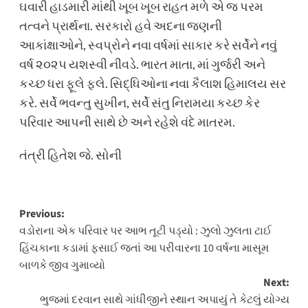
ઘવારી હાડમારી માંથી ખૂબ ખૂબ રાહત મળે એ જ પરમ
તત્વને પ્રાર્થના. સરકારો હવે અદના જણની
આકાંક્ષાઓને, સ્વપ્રોને નવા વર્ષમાં સાકાર કરે સર્વેને નવું
વર્ષ ૨૦૨૫ યશસ્વી નીવડે. ભારત માતા, માં ગુર્જરી અને
કચ્છ ધરા ફૂલે ફલે. સિદ્ધિઓના નવા કૈલાશ હિમાલય સર
કરે. સર્વે ભવન્તુ સુખીન, સર્વે સંતુ નિરામયા કચ્છ કેર
પરિવાર આપની સાથે છે અને રહેશે વંદે માતરમ.
તંત્રી હિતેશ જે. સોની
Post
Previous:
વડોરાના એક પરિવાર પર આભ તૂટી પડ્યો : ઝુલો ઝુલતા ટાઈ
navigation
હિંચકાના કડામાં ફસાઈ જતાં આ પરીવારના 10 વર્ષના માસૂમ
બાળકે જીવ ગુમાવ્યો
Next:
ભુજમાં દરવાન સાથે ગાંધીજીને સ્થાન અપાયું તે કેટલું યોગ્ય