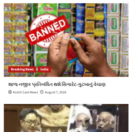
Breaking News
India
શાળા નજીક પ્રતિબંધિત થશે સિગારેટ-ગુટખાનું વેચાણ
Kutch Care News
August 7, 2026