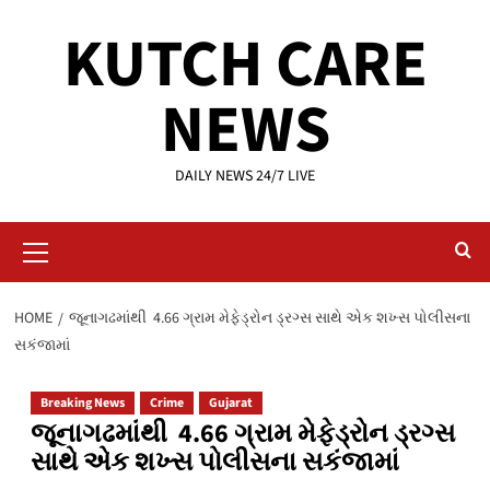
Skip
KUTCH CARE
to
content
NEWS
DAILY NEWS 24/7 LIVE
Primary
Menu
HOME
જૂનાગઢમાંથી 4.66 ગ્રામ મેફેડ્રોન ડ્રગ્સ સાથે એક શખ્સ પોલીસના
સકંજામાં
Breaking News
Crime
Gujarat
જૂનાગઢમાંથી 4.66 ગ્રામ મેફેડ્રોન ડ્રગ્સ
સાથે એક શખ્સ પોલીસના સકંજામાં