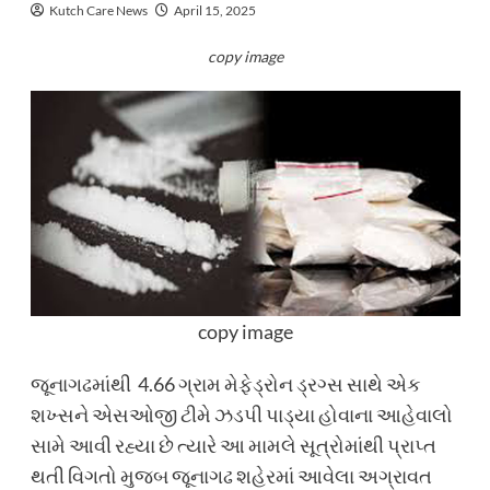
Kutch Care News
April 15, 2025
copy image
copy image
જૂનાગઢમાંથી 4.66 ગ્રામ મેફેડ્રોન ડ્રગ્સ સાથે એક
શખ્સને એસઓજી ટીમે ઝડપી પાડ્યા હોવાના આહેવાલો
સામે આવી રહ્યા છે ત્યારે આ મામલે સૂત્રોમાંથી પ્રાપ્ત
થતી વિગતો મુજબ જૂનાગઢ શહેરમાં આવેલા અગ્રાવત