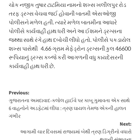
ચોક નજીક તુષાર ટાટમિયા નામનો શખ્સ ખલીલપુર રોડ
તરફ ડ્રગ્સ વેચવા જઈ હોવાની બાતમી એસઓજી
પોલીસને મળેલ હતી. ત્યારે મળેલ બાતમીના આધારે
પોલીસે કાર્યવાહી હાથ ધરી અને આ ઈશમને ડ્રગ્સના
જથ્થા સાથે રંગે હાથ દબોચી લીધો હતો. પોલીસે પકડાયેલ
શખ્સ પાસેથી 4.66 ગ્રામ મેફેડ્રોન ડ્રગ્સની કુલ 46600
રૂપિયાનું ડ્રગ્સ કબ્જે કરી આગળની વધુ કાયદેસરની
કાર્યવાહી હાથ ધરી છે.
Post
Previous:
ગુજરાતના અમદાવાદ-કલોલ હાઈવે પર કાબૂ ગુમાવતા એક સાથે
navigation
6 વાહનોને અડફેટમાં લીધા : ત્રણ ઘાયલ તેમજ એકની હાલત
ગંભીર
Next:
આગામી ચાર દિવસમાં રાજ્યમાં બેથી ત્રણ ડિગ્રીનો વધારો
થવાની સંભાવના