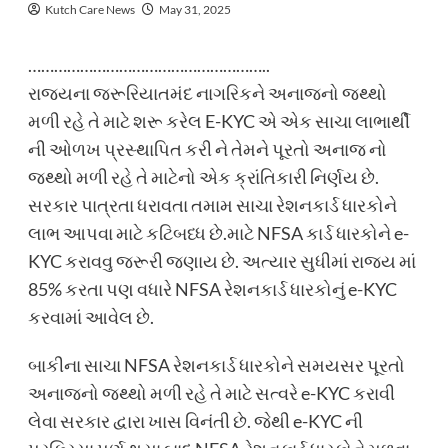
Kutch Care News
May 31, 2025
………………………………………………..
રાજ્યના જરૂરિયાતમંદ નાગરિકને અનાજનો જથ્થો
મળી રહે તે માટે શરૂ કરેલ E-KYC એ એક સાચા લાભાર્થી
ની ઓળખ પ્રસ્થાપિત કરી ને તેમને પૂરતો અનાજ નો
જથ્થો મળી રહે તે માટેનો એક ક્રાંતિકારી નિર્ણય છે.
સરકાર પાત્રતા ધરાવતા તમામ સાચા રેશનકાર્ડ ધારકોને
લાભ આપવા માટે કટિબધ્ધ છે.માટે NFSA કાર્ડ ધારકોને e-
KYC કરાવવુ જરૂરી જણાય છે. અત્યાર સુધીમાં રાજ્ય માં
85% કરતા પણ વધારે NFSA રેશનકાર્ડ ધારકોનું e-KYC
કરવામાં આવેલ છે.
બાકીના સાચા NFSA રેશનકાર્ડ ધારકોને સમયસર પૂરતો
અનાજનો જથ્થો મળી રહે તે માટે સત્વરે e-KYC કરાવી
લેવા સરકાર દ્વારા ખાસ વિનંતી છે. જેથી e-KYC ની