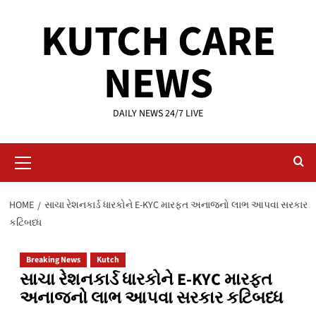
Skip
KUTCH CARE
to
content
NEWS
DAILY NEWS 24/7 LIVE
Primary
Menu
HOME
સાચા રેશનકાર્ડ ધારકોને E-KYC મારફત અનાજનો લાભ આપવા સરકાર
કટિબધ્ધ
Breaking News
Kutch
સાચા રેશનકાર્ડ ધારકોને E-KYC મારફત
અનાજનો લાભ આપવા સરકાર કટિબધ્ધ