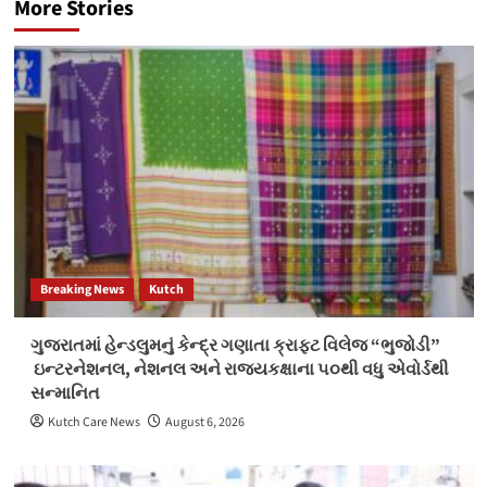
More Stories
Breaking News
Kutch
ગુજરાતમાં હેન્ડલુમનું કેન્દ્ર ગણાતા ક્રાફ્ટ વિલેજ “ભુજોડી”
ઇન્ટરનેશનલ, નેશનલ અને રાજ્યકક્ષાના ૫૦થી વધુ એવોર્ડથી
સન્માનિત
Kutch Care News
August 6, 2026