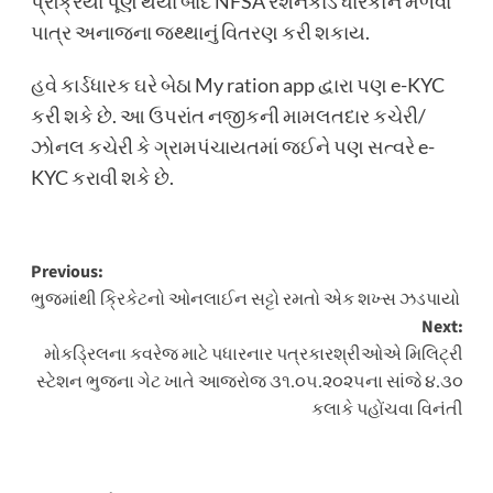
પ્રક્રિયા પૂર્ણ થયા બાદ NFSA રેશનકાર્ડ ધારકોને મળવા
પાત્ર અનાજના જથ્થાનું વિતરણ કરી શકાય.
હવે કાર્ડધારક ઘરે બેઠા My ration app દ્વારા પણ e-KYC
કરી શકે છે. આ ઉપરાંત નજીકની મામલતદાર કચેરી/
ઝોનલ કચેરી કે ગ્રામપંચાયતમાં જઈને પણ સત્વરે e-
KYC કરાવી શકે છે.
Post
Previous:
ભુજમાંથી ક્રિકેટનો ઓનલાઈન સટ્ટો રમતો એક શખ્સ ઝડપાયો
navigation
Next:
મોકડ્રિલના કવરેજ માટે પધારનાર પત્રકારશ્રીઓએ મિલિટ્રી
સ્ટેશન ભુજના ગેટ ખાતે આજરોજ ૩૧.૦૫.૨૦૨૫ના સાંજે ૪.૩૦
કલાકે પહોંચવા વિનંતી