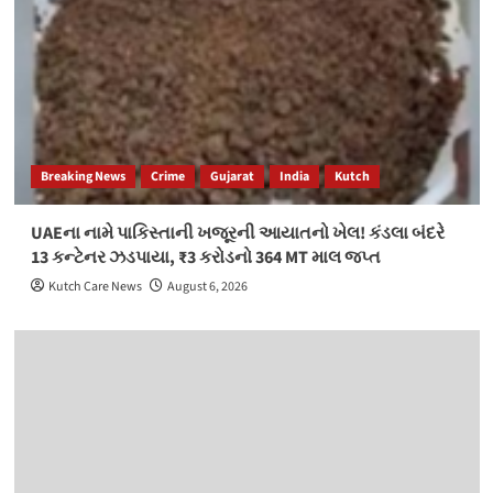
Breaking News
Crime
Gujarat
India
Kutch
UAEના નામે પાકિસ્તાની ખજૂરની આયાતનો ખેલ! કંડલા બંદરે
13 કન્ટેનર ઝડપાયા, ₹3 કરોડનો 364 MT માલ જપ્ત
Kutch Care News
August 6, 2026