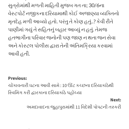
સુત્રોમાંથી મળતી માહિતી મુજબ ગત તા; 30/6ના
વેસ્ટપોર્ટ નજીકના દરિયામાથી કોઈ અજાણ્યા વ્યક્તિનો
મૃતદેહ મળી આવ્યો હતો. પરંતુ તે કોણ હતું..? કેવી રીતે
પાણીમાં ગયું તે સહિતનું બહાર આવ્યું ન હતું. તેમજ
હતભાગીના પરિવાર જનોની પણ જાણ ન થતા જન સેવા
અને કોસ્ટલ પોલીસ દ્વારા તેની અંતિમક્રિયા કરવામાં
આવી હતી.
Post
Previous:
ચોંકાવનારી ઘટના આવી સામે : 10 ઊંટ કચ્છના દરિયાકાંઠેથી
navigation
સ્વિમિંગ કરી દ્વારકાના દરિયાકાંઠે પહોંચ્યા
Next:
અમદાવાદના જુહાપુરામાંથી 11 વિદેશી પોપટની તસ્કરી