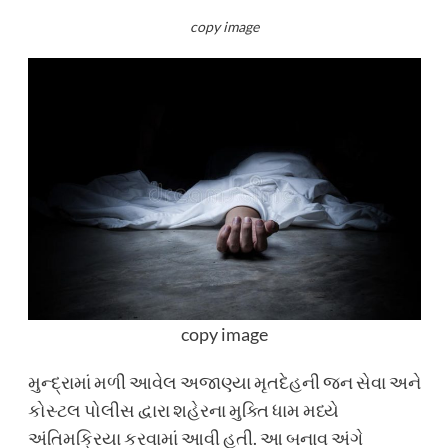
copy image
copy image
મુન્દ્રામાં મળી આવેલ અજાણ્યા મૃતદેહની જન સેવા અને
કોસ્ટલ પોલીસ દ્વારા શહેરના મુક્તિ ધામ મધ્યે
અંતિમક્રિયા કરવામાં આવી હતી. આ બનાવ અંગે