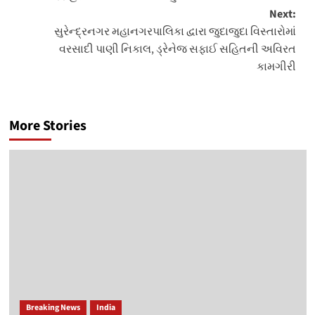
Next:
સુરેન્દ્રનગર મહાનગરપાલિકા દ્વારા જુદાજુદા વિસ્તારોમાં
વરસાદી પાણી નિકાલ, ડ્રેનેજ સફાઈ સહિતની અવિરત
કામગીરી
More Stories
Breaking News
India