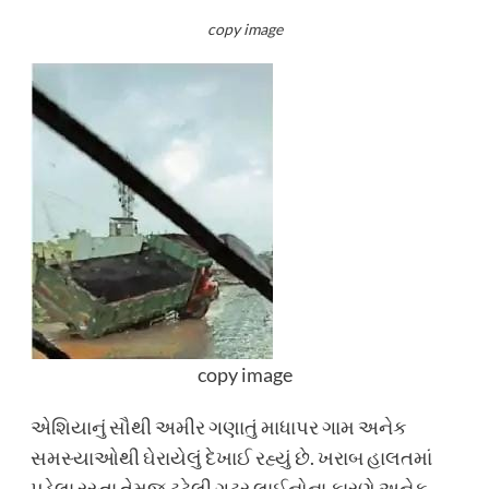
copy image
copy image
એશિયાનું સૌથી અમીર ગણાતું માધાપર ગામ અનેક
સમસ્યાઓથી ઘેરાયેલું દેખાઈ રહ્યું છે. ખરાબ હાલતમાં
પડેલા રસ્તા તેમજ ટૂટેલી ગટર લાઈનોના કારણે અનેક