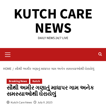
Skip
KUTCH CARE
to
content
NEWS
DAILY NEWS 24/7 LIVE
Primary
Menu
HOME
સૌથી અમીર ગણાતું માધાપર ગામ અનેક સમસ્યાઓથી ઘેરાયેલું
Breaking News
Kutch
સૌથી અમીર ગણાતું માધાપર ગામ અનેક
સમસ્યાઓથી ઘેરાયેલું
Kutch Care News
July 9, 2025