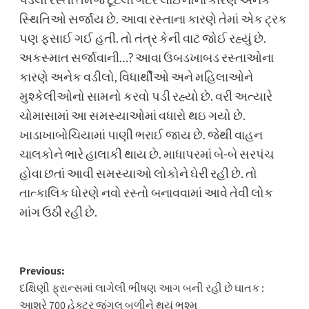
સ્થિતિઓ સર્જાય છે. આવા રસ્તાના કારણે તેમાં એક ટ્રક
પણ ફસાઈ ગઈ હતી. તો તંત્ર કેની વાટ જોઈ રહ્યું છે.
અકસ્માત સર્જાવાની…? આવા ઉબડખાબડ રસ્તાઓના
કારણે અનેક વડીલો, વિધાર્થીઓ અને મહિલાઓને
મુશ્કેલીઓનો સામનો કરવો પડી રહ્યો છે. વરી અત્યારે
ચોમાસામાં આ સમસ્યાઓમાં વધારો થઇ ગયો છે.
ખાડાખાબોચિયામાં પાણી ભરાઈ જાય છે. જેથી વાહન
ચાલકોને ભારે હાલાકી થાય છે. માધાપરમાં બે-બે સરપંચ
હોવા છતાં આવી સમસ્યાઓ લોકોને ઘેરી રહી છે. તો
તાત્કાલિક ધોરણે નવો રસ્તો બનાવવામાં આવે તેવી લોક
માંગ ઉઠી રહી છે.
Post
Previous:
દક્ષિણી ફ્રાન્સમાં લાગેલી ભીષણ આગ બની રહી છે ઘાતક :
navigation
આશરે 700 હેક્ટર જંગલ બળીને થયું ભશ્મ