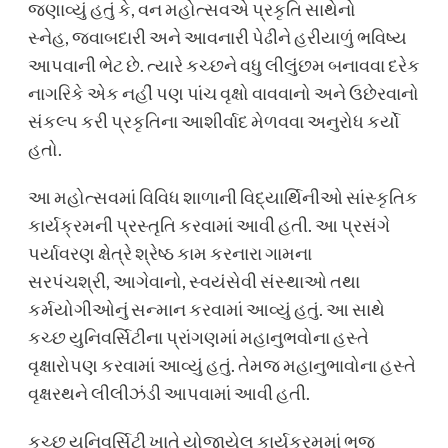
જણાવ્યું હતું કે, વન મહોત્સવએ પ્રકૃતિ સાથેનો
સ્નેહ, જવાબદારી અને આવનારી પેઢીને હરીયાળું ભવિષ્ય
આપવાની ભેટ છે. ત્યારે કચ્છને વધુ લીલુંછમ બનાવવા દરેક
નાગરિકે એક નહીં પણ પાંચ વૃક્ષો વાવવાનો અને ઉછેરવાનો
સંકલ્પ કરી પ્રકૃતિના આશીર્વાદ મેળવવા અનુરોધ કર્યો
હતો.
આ મહોત્સવમાં વિવિધ શાળાની વિદ્યાર્થિનીઓ સાંસ્કૃતિક
કાર્યક્રમની પ્રસ્તૃતિ કરવામાં આવી હતી. આ પ્રસંગે
પર્યાવરણ ક્ષેત્રે શ્રેષ્ઠ કામ કરનારા ગામના
સરપંચશ્રી, આગેવાનો, સ્વયંસેવી સંસ્થાઓ તથા
કર્મયોગીઓનું સન્માન કરવામાં આવ્યું હતું. આ સાથે
કચ્છ યુનિવર્સિટીના પ્રાંગણમાં મહાનુભવોના હસ્તે
વૃક્ષારોપણ કરવામાં આવ્યું હતું. તેમજ મહાનુભાવોના હસ્તે
વૃક્ષરથને લીલીઝંડી આપવામાં આવી હતી.
કચ્છ યુનિવર્સિટી ખાતે યોજાયેલ કાર્યક્રમમાં ભુજ