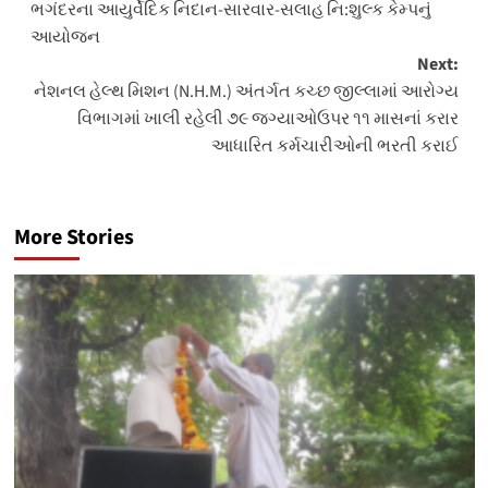
ભગંદરના આયુર્વેદિક નિદાન-સારવાર-સલાહ નિ:શુલ્ક કેમ્પનું
આયોજન
Next:
નેશનલ હેલ્થ મિશન (N.H.M.) અંતર્ગત કચ્છ જીલ્લામાં આરોગ્ય
વિભાગમાં ખાલી રહેલી ૭૯ જગ્યાઓઉપર ૧૧ માસનાં કરાર
આધારિત કર્મચારીઓની ભરતી કરાઈ
More Stories