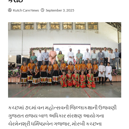
કરાઈ
Kutch Care News
September 3, 2025
કચ્છમાં ૭૬માં વન મહોત્સવની જિલ્લાકક્ષાની ઉજવણી
ગુજરાત રાજ્ય બાળ અધિકાર સંરક્ષણ આયોગના
ચેરમેનશ્રી ધર્મિષ્ઠાબેન ગજ્જર, મોરબી કચ્છના