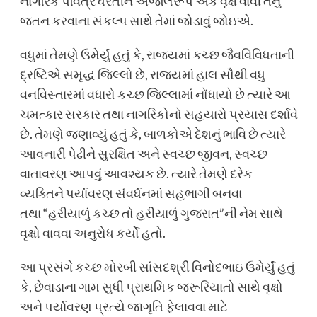
નાગરિકે પવિત્ર ધરતીને અંજલિરૂપે એક વૃક્ષ વાવી તેનું
જતન કરવાના સંકલ્પ સાથે તેમાં જોડાવું જોઇએ.
વધુમાં તેમણે ઉમેર્યું હતું કે, રાજ્યમાં કચ્છ જૈવવિવિધતાની
દ્રષ્ટિએ સમૃદ્ધ જિલ્લો છે, રાજ્યમાં હાલ સૌથી વધુ
વનવિસ્તારમાં વધારો કચ્છ જિલ્લામાં નોંધાયો છે ત્યારે આ
ચમત્કાર સરકાર તથા નાગરિકોનો સહયારો પ્રયાસ દર્શાવે
છે. તેમણે જણાવ્યું હતું કે, બાળકોએ દેશનું ભાવિ છે ત્યારે
આવનારી પેઢીને સુરક્ષિત અને સ્વચ્છ જીવન, સ્વચ્છ
વાતાવરણ આપવું આવશ્યક છે. ત્યારે તેમણે દરેક
વ્યક્તિને પર્યાવરણ સંવર્ધનમાં સહભાગી બનવા
તથા “હરીયાળું કચ્છ તો હરીયાળું ગુજરાત”ની નેમ સાથે
વૃક્ષો વાવવા અનુરોધ કર્યો હતો.
આ પ્રસંગે કચ્છ મોરબી સાંસદશ્રી વિનોદભાઇ ઉમેર્યું હતું
કે, છેવાડાના ગામ સુધી પ્રાથમિક જરૂરિયાતો સાથે વૃક્ષો
અને પર્યાવરણ પ્રત્યે જાગૃતિ ફેલાવવા માટે