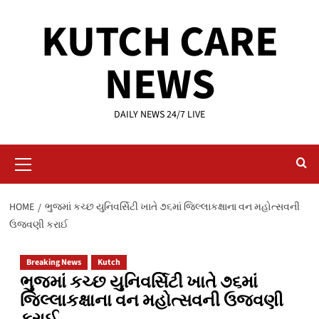
Skip
KUTCH CARE
to
content
NEWS
DAILY NEWS 24/7 LIVE
Primary
Menu
HOME
ભુજમાં કચ્છ યુનિવર્સિટી ખાતે ૭૬માં જિલ્લાકક્ષાના વન મહોત્સવની
ઉજવણી કરાઈ
Breaking News
Kutch
ભુજમાં કચ્છ યુનિવર્સિટી ખાતે ૭૬માં
જિલ્લાકક્ષાના વન મહોત્સવની ઉજવણી