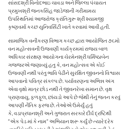
સાંસદશ્રી વિનોદભાઇ ચાવડા અને જિલ્લા પંચાયત
પ્રમુખશ્રી જનકસિંહ જાડેજાની ગરીમામય
ઉપસ્થિતિમાં આજરોજ ક્રાંતિગુરૂ શ્રી શ્યામજી
કૃષ્ણવર્મા કચ્છ યુનિવર્સિટી ખાતે કરવામાં આવી હતી.
સામાજિક વનીકરણ વિભાગ કચ્છ દ્વારા આયોજિત ૭૬મો
વન મહોત્સવની ઉજવણી કાર્યક્રમમાં રાજ્ય બાળ
અધિકાર સંરક્ષણ આયોગના ચેરમેનશ્રી ધર્મિષ્ઠાબેન
ગજ્જરએ જણાવ્યું હતુ કે, વન મહોત્સવ એ કોઈ
ઉજવણી નથી પરંતુ ભાવિ પેઢીને સુરક્ષિત જીવનનો વિશ્વાસ
આપવાનો પવિત્ર સંકલ્પ છે. પર્યાવરણના અભિન્ન અંગ
એવા વૃક્ષો માત્ર છોડ નથી તે જીવનરેખા સમાન છે. વૃક્ષ
પ્રાણવાયુ, ફળફૂલ, છાંયડો આપે છે જેથી તેનું જતન કરવું
આપણી નૈતિક ફરજ છે. તેઓએ ઉમેર્યું હતું
કે, વડાપ્રધાનશ્રી અને ગુજરાત સરકારે દીર્ઘ દ્રષ્ટિથી
“એક પેડ માં કે નામ” અભિયાન શરૂ કર્યું છે ત્યારે દરેક