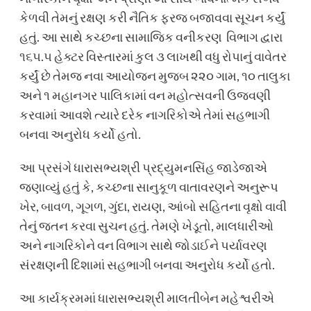
કેળવી તેમનું રક્ષણ કરી નૈતિક ફરજ બજાવવા સૂચન કર્યું
હતું. આ સાથે કચ્છના સામાજિક વનીકરણ વિભાગ દ્વારા
૧૬૫.૫ હેક્ટર વિસ્તારમાં કુલ ૩ લાખથી વધુ રોપાનું વાવેતર
કર્યું છે તેમજ નવા આયોજન મુજબ ૨૨૦ ગામ, ૧૦ તાલુકા
અને ૧ મહાનગર પાલિકામાં વન મહોત્સવની ઉજવણી
કરવામાં આવશે ત્યારે દરેક નાગરિકોએ તેમાં સહભાગી
બનવા અનુરોધ કર્યો હતો.
આ પ્રસંગે ધારાસભ્યશ્રી પ્રદ્યુમનસિંહ જાડેજાએ
જણાવ્યું હતું કે, કચ્છના સાનુકૂળ વાતાવરણને અનુરૂપ
ખેર, બાવળ, ગૂગળ, ગુંદા, રાયણ, આંબો સહિતના વૃક્ષો વાવી
તેનું જતન કરવા સુચન હતું. તેમણે ખેડૂતો, માલધારીઓ
અને નાગરિકોને વન વિભાગ સાથે જોડાઈને પર્યાવરણ
સંરક્ષણની દિશામાં સહભાગી બનવા અનુરોધ કર્યો હતો.
આ કાર્યક્રમમાં ધારાસભ્યશ્રી માલતીબેન મહેશ્વરીએ