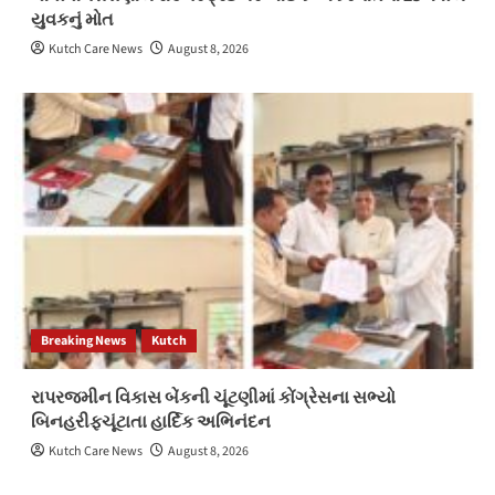
યુવકનું મોત
Kutch Care News
August 8, 2026
Breaking News
Kutch
રાપરજમીન વિકાસ બેંકની ચૂંટણીમાં કોંગ્રેસના સભ્યો
બિનહરીફચૂંટાતા હાર્દિક અભિનંદન
Kutch Care News
August 8, 2026