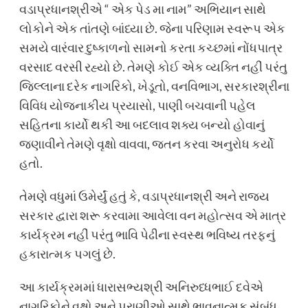
વડાપ્રધાનશ્રીએ “ એક પેડ મા નામ” અભિયાન સાથે
લોકોને એક તાંતણે બાંધ્યા છે. જેના પરિણામ સ્વરૂપ એક
સમયે વારંવાર દુષ્કાળનો સામનો કરતા કચ્છમાં નોંધપાત્ર
વરસાદ વરસી રહ્યો છે. તેમણે કોઈ એક વ્યક્તિ નહીં પરંતુ
જિલ્લાના દરેક નાગરિકો, ખેડૂતો, વનવિભાગ, સરકારશ્રીના
વિવિધ યોજનાકીય પ્રયાસો, પાણી બચવાની પહેલ
સહિતના કાર્યો થકી આ બદલાવ શક્ય બન્યો હોવાનું
જણાવીને તેમણે વૃક્ષો વાવવા, જતન કરવા અનુરોધ કર્યો
હતો.
તેમણે વધુમાં ઉમેર્યું હતું કે, વડાપ્રધાનશ્રી અને રાજ્ય
સરકાર દ્વારા શરૂ કરવામા આવેલા વન મહોત્સવ એ માત્ર
કાર્યક્રમ નહીં પરંતુ ભાવિ પેઢીના સ્વસ્થ ભવિષ્ય તરફનું
હકારાત્મક પગલું છે.
આ કાર્યક્રમમાં ધારાસભ્યશ્રી અનિરુધ્ધભાઈ દવેએ
નાગરિકોને વૃક્ષો અને પ્રાણીઓ સાથે ભાવનાત્મક સંબંધ