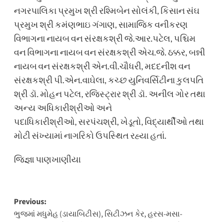
નગરપાલિકા પ્રમુખ શ્રી રશ્મિબેન સોલંકી, કિસાન સંઘ
પ્રમુખ શ્રી કમંણભાઇ ગંગાણ, સામાજિક વનીકરણ
વિભાગના નાયબ વન સંરક્ષકશ્રી જે.આર.પટેલ, પશ્ચિમ
વન વિભાગના નાયબ વન સંરક્ષકશ્રી એચ.જે. ઠક્કર, બન્ની
નાયબ વન સંરક્ષકશ્રી એન.વી.ચૌધરી, મદદનીશ વન
સંરક્ષકશ્રી પી.એન.વાઘેલા, કચ્છ યુનિવર્સિટીના કુલપતિ
શ્રી ડૉ. મોહન પટેલ, રજિસ્ટ્રાર શ્રી ડૉ. અનીલ ગોર તથા
અન્ય અધિકારીશ્રીઓ અને
પદાધિકારીશ્રીઓ, સરપંચશ્રી, ખેડૂતો, વિદ્યાર્થીઓ તથા
મોટી સંખ્યામાં નાગરિકો ઉપસ્થિત રહ્યા હતાં.
જિજ્ઞા પાણખાણીયા
Post
Previous:
ભુજમાં મધુમેહ (ડાયાબિટીસ), સિટીઝન કેર, હરસ-મસા-
navigation