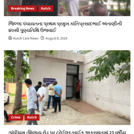
Breaking News
Kutch
જિલ્લા પંચાયતના પ્રથમ પ્રમુખ કાંતિપ્રસાદભાઈ અંતાણીની
૪૦મી પુણ્યતિથિ ઉજવાઈ
Kutch Care News
August 8, 2026
Crime
Kutch
ગાંધીધામ :શિણાય રોડ પર ટ્રેઈલર-બાઈક અકસ્માતમાં 23 વર્ષીય