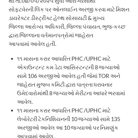
થી તા.૦૪/૦૫/૨૦૨૫ સુધી આરોગ્યસાથી
સોફટવેરની લિંક પર ઓનલાઈન અરજી કરવા માટે મિશન
ડાયરેક્ટર ડીસ્ટ્રીક્ટ હેલ્થ સોસાયટી & મુખ્ય
જિલ્લા આરોગ્ય અધિકારી, જિલ્લા પંચાયત, ભુજ-કચ્છ
દ્વારા જિલ્લાના વર્તમાનપત્રોમાં જાહેરાત
આપવામાં આવેલ હતી.
૧૧ માસના કરાર આધારિત PHC /UPHC માટે
એકાઉન્ટન્ટ કમ ડેટા આસિસ્ટન્ટની 8 જગ્યાઓ
સામે 106 અરજીઓ આવેલ હતી જેમાં TOR અને
જાહેરાત મુજબ કમિટી દ્વારા પાત્રતા ધરાવનાર
ઉમેદવારોમાંથી 8 જગ્યાઓ મેરીટના આધારે ભરવામાં
આવેલ.
૧૧ માસના કરાર આધારિત PHC /UPHC માટે
લેબોરેટરી ટેકનિશિયનની 10 જગ્યાઓ સામે 135
અરજીઓ આવેલ આ 10 જગ્યાઓ પર નિમણુંક
આપવામાં આવેલ.