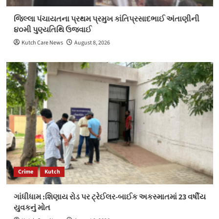
જિલ્લા પંચાયતના પ્રથમ પ્રમુખ કાંતિપ્રસાદભાઈ અંતાણીની
૪૦મી પુણ્યતિથિ ઉજવાઈ
Kutch Care News
August 8, 2026
Crime
Kutch
ગાંધીધામ :શિણાય રોડ પર ટ્રેઈલર-બાઈક અકસ્માતમાં 23 વર્ષીય
યુવકનું મોત