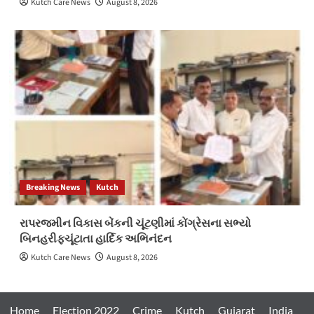
Kutch Care News
August 8, 2026
Breaking News
Kutch
રાપરજમીન વિકાસ બેંકની ચૂંટણીમાં કોંગ્રેસના સભ્યો
બિનહરીફચૂંટાતા હાર્દિક અભિનંદન
Kutch Care News
August 8, 2026
Home
Election 2022
Crime
Kutch
Gujarat
India