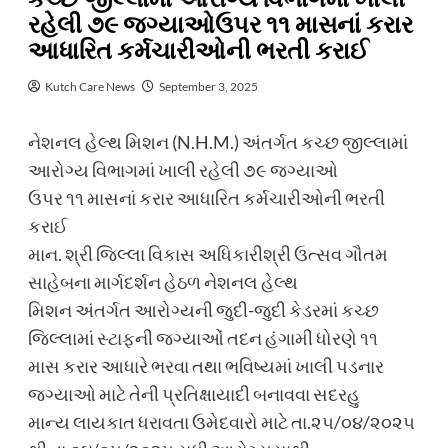
રહેલી ૭૯ જગ્યાઓઉપર ૧૧ માસનાં કરાર
આધારિત કર્મચારીઓની ભરતી કરાઈ
Kutch Care News
September 3, 2025
નેશનલ હેલ્થ મિશન (N.H.M.) અંતર્ગત કચ્છ જીલ્લામાં
આરોગ્ય વિભાગમાં ખાલી રહેલી ૭૯ જગ્યાઓ
ઉપર ૧૧ માસનાં કરાર આધારિત કર્મચારીઓની ભરતી
કરાઈ
માન. શ્રી જિલ્લા વિકાસ અધિકારીશ્રી ઉત્સવ ગૌતમ
સાહેબના માર્ગદર્શન હેઠળ નેશનલ હેલ્થ
મિશન અંતર્ગત આરોગ્યની જુદી-જુદી કેડરમાં કચ્છ
જિલ્લામાં સ્ટાફની જગ્યાઓં તદન હંગામી ધોરણે ૧૧
માસ કરાર આધારે ભરવા તથા ભવિષ્યમાં ખાલી પડનાર
જગ્યાઓ માટે તેની પ્રતિક્ષાયાદી બનાવવા સદરહુ
માન્ય લાયકાત ધરાવતા ઉમેદવારો માટે તા.૨૫/૦૪/૨૦૨૫