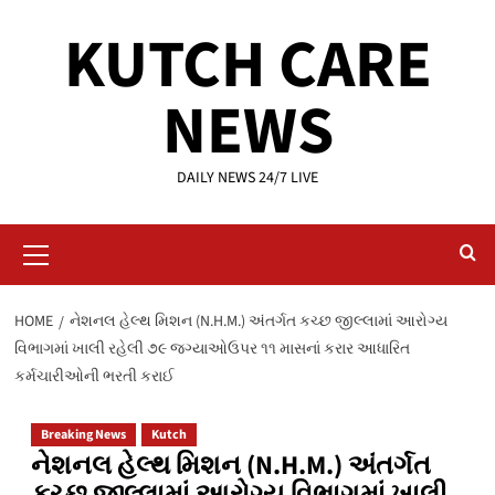
Skip
KUTCH CARE
to
content
NEWS
DAILY NEWS 24/7 LIVE
Primary
Menu
HOME
નેશનલ હેલ્થ મિશન (N.H.M.) અંતર્ગત કચ્છ જીલ્લામાં આરોગ્ય
વિભાગમાં ખાલી રહેલી ૭૯ જગ્યાઓઉપર ૧૧ માસનાં કરાર આધારિત
કર્મચારીઓની ભરતી કરાઈ
Breaking News
Kutch
નેશનલ હેલ્થ મિશન (N.H.M.) અંતર્ગત
કચ્છ જીલ્લામાં આરોગ્ય વિભાગમાં ખાલી