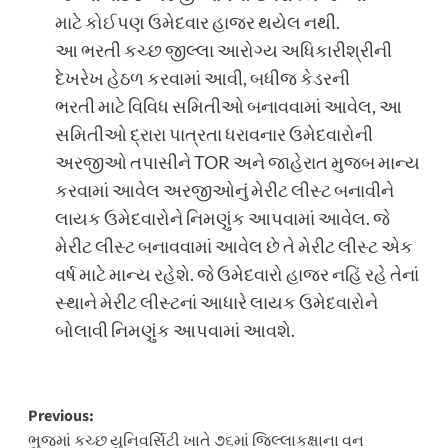
માટે કોઈપણ ઉમેદવાર હાજર થયેલ નથી.
આ ભરતી કચ્છ જીલ્લા આરોગ્ય અધિકારીશ્રીની
દેખરેખ હેઠળ કરવામાં આવી, બધીજ કેડરની
ભરતી માટે વિવિધ સમિતીઓ બનાવવામાં આવેલ, આ
સમિતીઓ દ્રારા પાત્રતા ધરાવનાર ઉમેદવારોની
અરજીઓ તપાસીને TOR અને જાહેરાત મુજબ માન્ય
કરવામાં આવેલ અરજીઓનું મેરીટ લીસ્ટ બનાવીને
લાયક ઉમેદવારોને નિમણુંક આપવામાં આવેલ. જે
મેરીટ લીસ્ટ બનાવવામાં આવેલ છે તે મેરીટ લીસ્ટ એક
વર્ષ માટે માન્ય રહેશે. જે ઉમેદવારો હાજર નહિં રહે તેનાં
સ્થાને મેરીટ લીસ્ટનાં આધારે લાયક ઉમેદવારોને
બોલાવી નિમણુંક આપવામાં આવશે.
Post
Previous:
ભુજમાં કચ્છ યુનિવર્સિટી ખાતે ૭૬માં જિલ્લાકક્ષાના વન