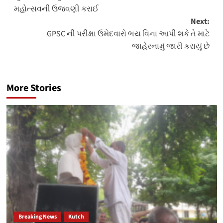
navigation
મહોત્સવની ઉજવણી કરાઈ
Next:
GPSC ની પરીક્ષા ઉમેદવારો ભય વિના આપી શકે તે માટે
જાહેરનામું જારી કરાયું છે
More Stories
Breaking News
Kutch