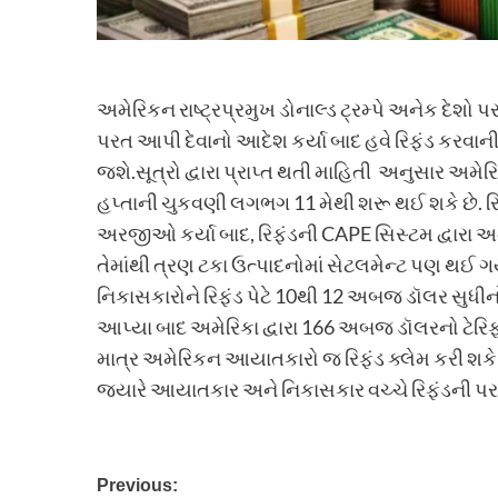
અમેરિકન રાષ્ટ્રપ્રમુખ ડોનાલ્ડ ટ્રમ્પે અનેક દેશો પ
પરત આપી દેવાનો આદેશ કર્યા બાદ હવે રિફંડ કરવાન
જશે.સૂત્રો દ્વારા પ્રાપ્ત થતી માહિતી અનુસાર અમ
હપ્તાની ચુકવણી લગભગ 11 મેથી શરૂ થઈ શકે છે. રિફ
અરજીઓ કર્યા બાદ, રિફંડની CAPE સિસ્ટમ દ્વારા અત
તેમાંથી ત્રણ ટકા ઉત્પાદનોમાં સેટલમેન્ટ પણ થઈ ગ
નિકાસકારોને રિફંડ પેટે 10થી 12 અબજ ડૉલર સુધીનો
આપ્યા બાદ અમેરિકા દ્વારા 166 અબજ ડૉલરનો ટેરિફ 
માત્ર અમેરિકન આયાતકારો જ રિફંડ ક્લેમ કરી શકે છ
જ્યારે આયાતકાર અને નિકાસકાર વચ્ચે રિફંડની પર
Post
Previous: