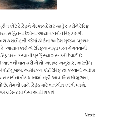
ીમ કોર્ટે ટેરિફને ગેરકાયદેસર જાહેર કરીને ટેરિફ
 ભારત સહિતના દેશોના આયાતકારોને રિફંડ મળી
દાખલ કરાઈ હતી, જેમાં કોર્ટના આદેશ મુજબ, પ્રથમ
ું કે, આયાતકારોએ ટેરિફના નાણાં પરત મેળવવાની
િફ પરત કરવાની પ્રક્રિયા શરૂ કરી દેવાઈ છે.
ે.જો ભારતની વાત કરીએ તો અંદાજ અનુસાર , ભારતીય
પોર્ટ મુજબ, અમેરિકન કોર્ટે ટેરિફ રદ કરવાનો આદેશ
કાસકારોના બેંક ખાતામાં નહીં આવે. નિયમો મુજબ,
ે, તેમની સાથે રિફંડ માટે વાતચીત કરવી પડશે.
ા એકાઉન્ટમાં પૈસા આવી શકશે.
Next: