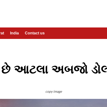
rat
India
Contact us
ે છે આટલા અબજો ડોલ
copy image