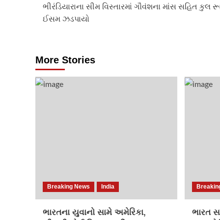
ભીરંડિયારાના સીમ વિસ્તારમાં ગૌવંશના માંસ સહિત કુલ રૂ
navigation
ઈસમ ઝડપાયો
More Stories
Breaking News
India
Breakin
ભારતના યુવાનો સામે અમેરિકા,
ભારત સહ