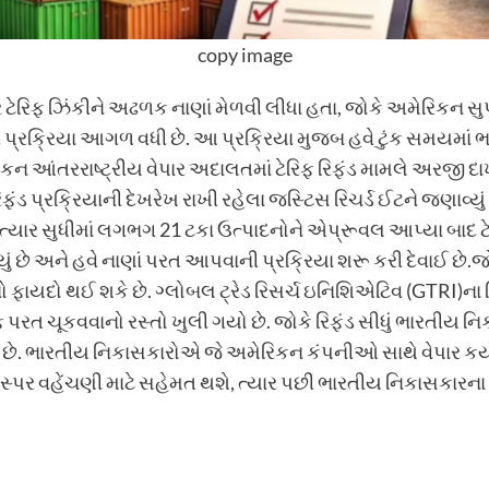
copy image
ર ટેરિફ ઝિંકીને અઢળક નાણાં મેળવી લીધા હતા, જોકે અમેરિકન સુપ્ર
ી પ્રક્રિયા આગળ વધી છે. આ પ્રક્રિયા મુજબ હવે ટુંક સમયમાં
ેરિકન આંતરરાષ્ટ્રીય વેપાર અદાલતમાં ટેરિફ રિફંડ મામલે અરજી 
ંડ પ્રક્રિયાની દેખરેખ રાખી રહેલા જસ્ટિસ રિચર્ડ ઈટને જણાવ્ય
્યાર સુધીમાં લગભગ 21 ટકા ઉત્પાદનોને એપ્રૂવલ આપ્યા બાદ ટેર
યું છે અને હવે નાણાં પરત આપવાની પ્રક્રિયા શરૂ કરી દેવાઈ છ
 ફાયદો થઈ શકે છે. ગ્લોબલ ટ્રેડ રિસર્ચ ઇનિશિએટિવ (GTRI)ના રિ
પરત ચૂકવવાનો રસ્તો ખુલી ગયો છે. જોકે રિફંડ સીધું ભારતીય નિ
ે. ભારતીય નિકાસકારોએ જે અમેરિકન કંપનીઓ સાથે વેપાર કર્યો છ
સ્પર વહેંચણી માટે સહેમત થશે, ત્યાર પછી ભારતીય નિકાસકારન