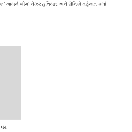
ક ‘આયર્ન બીમ’ લેઝર હથિયાર અને સૈનિકો તહેનાત કર્યા
 પર