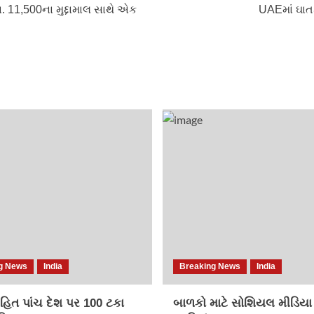
ા. 11,500ના મુદ્દામાલ સાથે એક
UAEમાં ઘાત
g News
India
Breaking News
India
િત પાંચ દેશ પર 100 ટકા
બાળકો માટે સોશિયલ મીડિયા