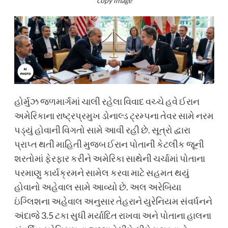
copy image
હોર્મુઝ જળમાર્ગમાં ચાલી રહેલા વિવાદ વચ્ચે હવે ઈરાન
અમેરિકાના રાષ્ટ્રપ્રમુખ ડોનાલ્ડ ટ્રમ્પના તેવર સામે નરમ
પડ્યું હોવાની વિગતો સામે આવી રહી છે. સૂત્રો દ્વારા
પ્રાપ્ત થતી માહિતી મુજબ ઈરાન પોતાની કેટલીક જૂની
શરતોમાં ફેરફાર કરીને અમેરિકા સાથેની ચર્ચામાં પોતાના
પરમાણુ કાર્યક્રમને સામેલ કરવા માટે સહમત થયું
હોવાનો અહેવાલ સામે આવ્યો છે. અલ અરેબિયા
ઇંગ્લિશના અહેવાલ અનુસાર તેહરાને યુરેનિયમ સંવર્ધનને
અંદાજે 3.5 ટકા સુધી મર્યાદિત રાખવા અને પોતાના હાલના