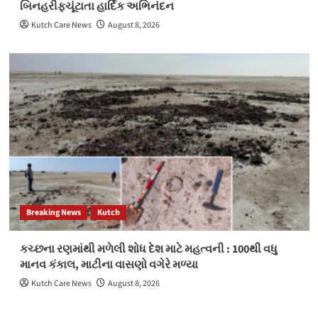
બિનહરીફચૂંટાતા હાર્દિક અભિનંદન
Kutch Care News
August 8, 2026
Breaking News
Kutch
કચ્છના રણમાંથી મળેલી શોધ દેશ માટે મહત્વની : 100થી વધુ
માનવ કંકાલ, માટીના વાસણો વગેરે મળ્યા
Kutch Care News
August 8, 2026