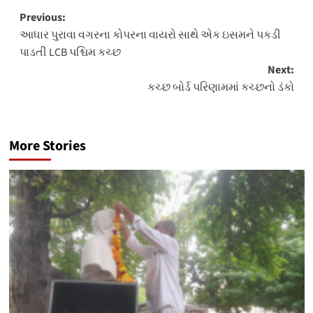
Post
Previous:
આધાર પુરાવા વગરના કોપરના વાયરો સાથે એક ઇસમને પકડી
navigation
પાડતી LCB પશ્ચિમ કચ્છ
Next:
કચ્છ બોર્ડ પરિણામમાં કચ્છનો ડંકો
More Stories