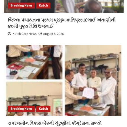
Breaking News
Kutch
જિલ્લા પંચાયતના પ્રથમ પ્રમુખ કાંતિપ્રસાદભાઈ અંતાણીની
૪૦મી પુણ્યતિથિ ઉજવાઈ
Kutch Care News
August 8, 2026
Breaking News
Kutch
રાપરજમીન વિકાસ બેંકની ચૂંટણીમાં કોંગ્રેસના સભ્યો