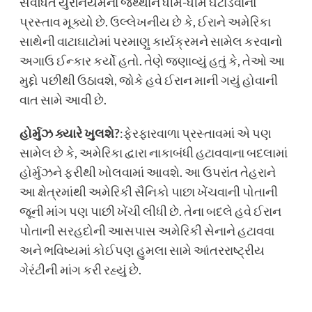
સંવર્ધિત યુરેનિયમના જથ્થાને ધીમે-ધીમે ઘટાડવાનો
પ્રસ્તાવ મૂક્યો છે. ઉલ્લેખનીય છે કે, ઈરાને અમેરિકા
સાથેની વાટાઘાટોમાં પરમાણુ કાર્યક્રમને સામેલ કરવાનો
અગાઉ ઈન્કાર કર્યો હતો. તેણે જણાવ્યું હતું કે, તેઓ આ
મુદ્દો પછીથી ઉઠાવશે, જોકે હવે ઈરાન માની ગયું હોવાની
વાત સામે આવી છે.
હોર્મુઝ ક્યારે ખુલશે
?
:ફેરફારવાળા પ્રસ્તાવમાં એ પણ
સામેલ છે કે, અમેરિકા દ્વારા નાકાબંધી હટાવવાના બદલામાં
હોર્મુઝને ફરીથી ખોલવામાં આવશે. આ ઉપરાંત તેહરાને
આ ક્ષેત્રમાંથી અમેરિકી સૈનિકો પાછા ખેંચવાની પોતાની
જૂની માંગ પણ પાછી ખેંચી લીધી છે. તેના બદલે હવે ઈરાન
પોતાની સરહદોની આસપાસ અમેરિકી સેનાને હટાવવા
અને ભવિષ્યમાં કોઈપણ હુમલા સામે આંતરરાષ્ટ્રીય
ગેરંટીની માંગ કરી રહ્યું છે.