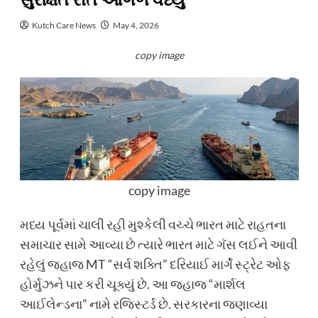
સુરક્ષિત રીતે આગળ વધ્યું
Kutch Care News
May 4, 2026
copy image
copy image
મધ્ય પૂર્વમાં ચાલી રહી મુશ્કેલી વચ્ચે ભારત માટે રાહતના
સમાચાર સામે આવ્યા છે ત્યારે ભારત માટે ગૅસ લઈને આવી
રહેલું જહાજ MT “સર્વ શક્તિ” દરિયાઈ માર્ગે સ્ટ્રેટ ઓફ
હોર્મુઝને પાર કરી ચૂક્યું છે. આ જહાજ “માર્શલ
આઈલેન્ડના” નામે રજિસ્ટર્ડ છે. સરકારના જણાવ્યા