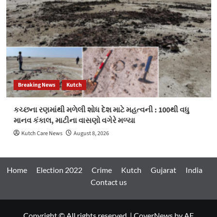
Breaking News
Kutch
કચ્છના રણમાંથી મળેલી શોધ દેશ માટે મહત્વની : 100થી વધુ
માનવ કંકાલ, માટીના વાસણો વગેરે મળ્યા
Kutch Care News
August 8, 2026
Home
Election 2022
Crime
Kutch
Gujarat
India
Contact us
Copyright © All rights reserved.
|
CoverNews
by AF