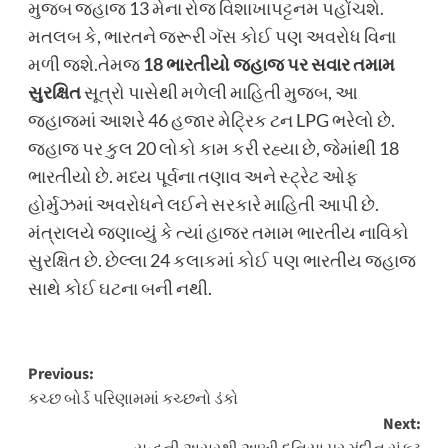
મુજબ જહાજ 13 મેના રોજ વિશાખાપટ્ટનમ પહોંચશે.
મતલબ કે, ભારતને જરૂરી ગૅસ કોઈ પણ અવરોધ વિના
મળી જશે.તેમજ
18 ભારતીયો જહાજ પર સવાર તમામ
સુરક્ષિત
સૂત્રો પાસેથી મળેલી માહિતી મુજબ, આ
જહાજમાં આશરે 46 હજાર મેટ્રિક ટન LPG ભરેલો છે.
જહાજ પર કુલ 20 લોકો કામ કરી રહ્યા છે, જેમાંથી 18
ભારતીયો છે. મધ્ય પૂર્વના તણાવ અને સ્ટ્રેટ ઓફ
હોર્મુઝમાં અવરોધને લઈને સરકારે માહિતી આપી છે.
મંત્રાલયે જણાવ્યું કે ત્યાં હાજર તમામ ભારતીય નાવિકો
સુરક્ષિત છે. છેલ્લા 24 કલાકમાં કોઈ પણ ભારતીય જહાજ
સાથે કોઈ ઘટના બની નથી.
Post
Previous:
કચ્છ બોર્ડ પરિણામમાં કચ્છનો ડંકો
navigation
Next: