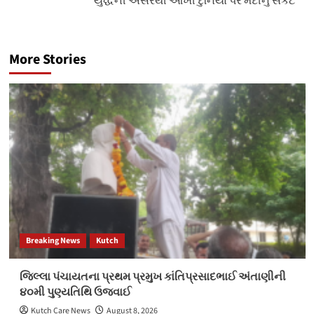
યુદ્ધની અસરથી આખી દુનિયા પર મંદીનુ સંકટ
More Stories
Breaking News
Kutch
જિલ્લા પંચાયતના પ્રથમ પ્રમુખ કાંતિપ્રસાદભાઈ અંતાણીની
૪૦મી પુણ્યતિથિ ઉજવાઈ
Kutch Care News
August 8, 2026