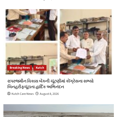
Breaking News
Kutch
રાપરજમીન વિકાસ બેંકની ચૂંટણીમાં કોંગ્રેસના સભ્યો
બિનહરીફચૂંટાતા હાર્દિક અભિનંદન
Kutch Care News
August 8, 2026