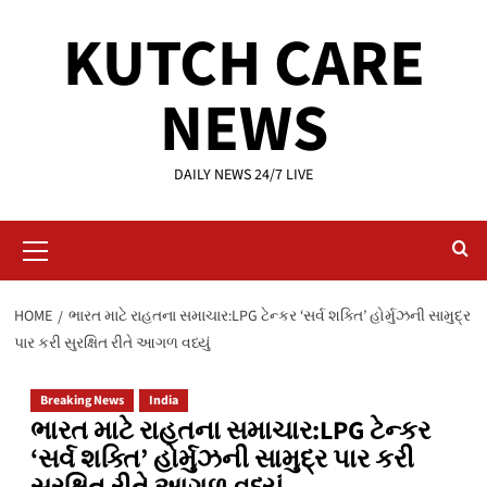
Skip
KUTCH CARE
to
content
NEWS
DAILY NEWS 24/7 LIVE
Primary
Menu
HOME
ભારત માટે રાહતના સમાચાર:LPG ટેન્કર ‘સર્વ શક્તિ’ હોર્મુઝની સામુદ્ર
પાર કરી સુરક્ષિત રીતે આગળ વધ્યું
Breaking News
India
ભારત માટે રાહતના સમાચાર:LPG ટેન્કર
‘સર્વ શક્તિ’ હોર્મુઝની સામુદ્ર પાર કરી