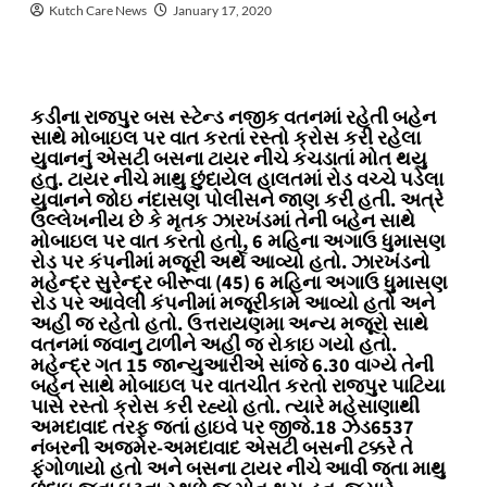
Kutch Care News
January 17, 2020
કડીના રાજપુર બસ સ્ટેન્ડ નજીક વતનમાં રહેતી બહેન
સાથે મોબાઇલ પર વાત કરતાં રસ્તો ક્રોસ કરી રહેલા
યુવાનનું એસટી બસના ટાયર નીચે કચડાતાં મોત થયુ
હતુ. ટાયર નીચે માથુ છુંદાયેલ હાલતમાં રોડ વચ્ચે પડેલા
યુવાનને જોઇ નંદાસણ પોલીસને જાણ કરી હતી. અત્રે
ઉલ્લેખનીય છે કે મૃતક ઝારખંડમાં તેની બહેન સાથે
મોબાઇલ પર વાત કરતો હતો, 6 મહિના અગાઉ ધુમાસણ
રોડ પર કંપનીમાં મજૂરી અર્થે આવ્યો હતો. ઝારખંડનો
મહેન્દ્ર સુરેન્દ્ર બીરૂવા (45) 6 મહિના અગાઉ ધુમાસણ
રોડ પર આવેલી કંપનીમાં મજૂરીકામે આવ્યો હતો અને
અહીં જ રહેતો હતો. ઉત્તરાયણમા અન્ય મજૂરો સાથે
વતનમાં જવાનુ ટાળીને અહીં જ રોકાઇ ગયો હતો.
મહેન્દ્ર ગત 15 જાન્યુઆરીએ સાંજે 6.30 વાગ્યે તેની
બહેન સાથે મોબાઇલ પર વાતચીત કરતો રાજપુર પાટિયા
પાસે રસ્તો ક્રોસ કરી રહ્યો હતો. ત્યારે મહેસાણાથી
અમદાવાદ તરફ જતાં હાઇવે પર જીજે.18 ઝેડ6537
નંબરની અજમેર-અમદાવાદ એસટી બસની ટક્કરે તે
ફંગોળાયો હતો અને બસના ટાયર નીચે આવી જતા માથુ