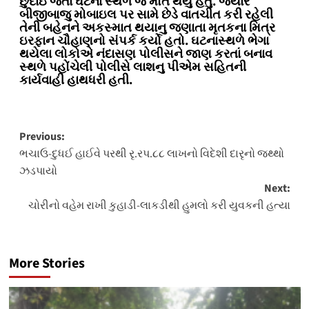
છુંદાઇ જતા ઘટના સ્થળે જ મોત થયુ હતુ. જ્યારે
બીજીબાજુ મોબાઇલ પર સામે છેડે વાતચીત કરી રહેલી
તેની બહેનને અકસ્માત થયાનુ જણાતા મૃતકના મિત્ર
ઇરફાન ચૌહાણનો સંપર્ક કર્યો હતો. ઘટનાસ્થળે ભેગા
થયેલા લોકોએ નંદાસણ પોલીસને જાણ કરતાં બનાવ
સ્થળે પહોંચેલી પોલીસે લાશનુ પીએમ સહિતની
કાર્યવાહી હાથધરી હતી.
Post
Previous:
ભચાઉ-દુધઈ હાઈવે પરથી રૃ.રપ.૮૮ લાખનો વિદેશી દારૃનો જથ્થો
navigation
ઝડપાયો
Next:
ચોરીનો વહેમ રાખી કુહાડી-લાકડીથી હુમલો કરી યુવકની હત્યા
More Stories