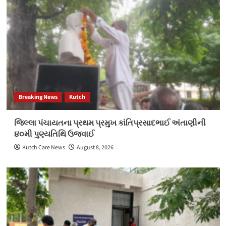
Breaking News
Kutch
જિલ્લા પંચાયતના પ્રથમ પ્રમુખ કાંતિપ્રસાદભાઈ અંતાણીની
૪૦મી પુણ્યતિથિ ઉજવાઈ
Kutch Care News
August 8, 2026