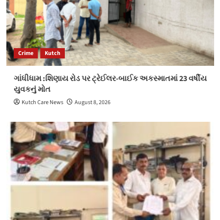
Crime
Kutch
ગાંધીધામ :શિણાય રોડ પર ટ્રેઈલર-બાઈક અકસ્માતમાં 23 વર્ષીય
યુવકનું મોત
Kutch Care News
August 8, 2026