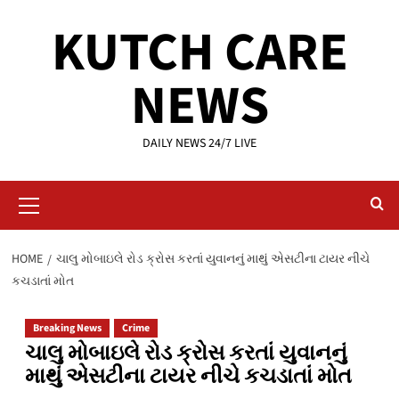
Skip
KUTCH CARE
to
content
NEWS
DAILY NEWS 24/7 LIVE
Primary
Menu
HOME
ચાલુ મોબાઇલે રોડ ક્રોસ કરતાં યુવાનનું માથું એસટીના ટાયર નીચે
કચડાતાં મોત
Breaking News
Crime
ચાલુ મોબાઇલે રોડ ક્રોસ કરતાં યુવાનનું
માથું એસટીના ટાયર નીચે કચડાતાં મોત