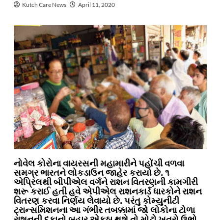
Kutch Care News
April 11, 2020
નોવેલ કોરોના વાયરસની મહામારીને પહોંચી વળવા
સમગ્ર ભારતને લોકડાઉન જાહેર કરાયો છે. ૧
એપ્રિલથી બીપીએલ વર્ગને રાશન વિતરણની કામગીરી
શરૂ કરાઈ હતી હવે એપીએલ રાશનકાર્ડ ધારકોને રાશન
વિતરણ કરવા નિર્ણય લેવાયો છે. પરંતુ કોમ્યુનીટી
ટ્રાન્સમિશનના આ ગંભીર તબક્કામાં જો લોકોના ટોળા
રાશનની દુકાનો બહાર એકઠા થશે તો મોટો ખતરો ઉભો