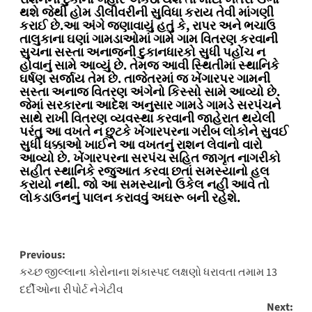
થશે જેથી હોમ ડીલીવરીની સુવિધા કરાય તેવી માંગણી
કરાઈ છે.આ અંગે જણાવાયું હતું કે, રાપર અને ભચાઉ
તાલુકાના ઘણાં ગામડાઓમાં ગામે ગામ વિતરણ કરવાની
સુચના સસ્તા અનાજની દુકાનધારકો સુધી પહોંચ ન
હોવાનું સામે આવ્યું છે. તેમજ આવી સ્થિતીમાં સ્થાનિકે
ઘર્ષણ સર્જાય તેમ છે. તાજેતરમાં જ ખેંગારપર ગામની
સસ્તા અનાજ વિતરણ અંગેનો કિસ્સો સામે આવ્યો છે.
જેમાં સરકારના આદેશ અનુસાર ગામડે ગામડે સરપંચને
સાથે રાખી વિતરણ વ્યવસ્થા કરવાની જાહેરાત થયેલી
પરંતુ આ વખતે ન છુટકે ખેંગારપરના ગરીબ લોકોને સુવઈ
સુધી ધક્કાઓ ખાઈને આ વખતનું રાશન લેવાનો વારો
આવ્યો છે. ખેંગારપરના સરપંચ સહિત જાગૃત નાગરીકો
સહીત સ્થાનિકે રજુઆત કરવા છતાં સમસ્યાનો હલ
કરાયો નથી. જો આ સમસ્યાનો ઉકેલ નહીં આવે તો
લોકડાઉનનું પાલન કરાવવું અઘરૂ બની રહેશે.
Post
Previous:
કચ્છ જીલ્લાના કોરોનાના શંકાસ્પદ લક્ષણો ધરાવતા તમામ 13
navigation
દર્દીઓના રીપોર્ટ નેગેટીવ
Next: