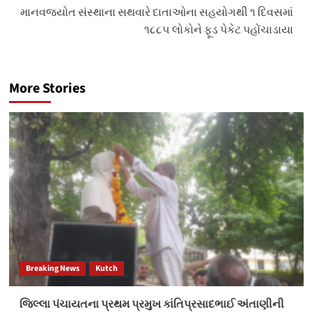
માનવજ્યોત સંસ્થાના સથવારે દાતાઓના સહયોગથી ૧ દિવસમાં
૧૮૮૫ લોકોને ફૂડ પેકેટ પહોંચાડાયા
More Stories
Breaking News
Kutch
જિલ્લા પંચાયતના પ્રથમ પ્રમુખ કાંતિપ્રસાદભાઈ અંતાણીની