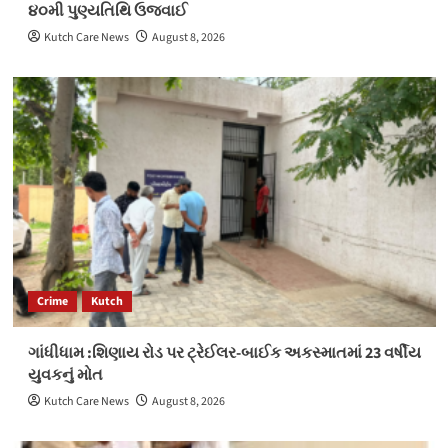
૪૦મી પુણ્યતિથિ ઉજવાઈ
Kutch Care News
August 8, 2026
Crime
Kutch
ગાંધીધામ :શિણાય રોડ પર ટ્રેઈલર-બાઈક અકસ્માતમાં 23 વર્ષીય
યુવકનું મોત
Kutch Care News
August 8, 2026