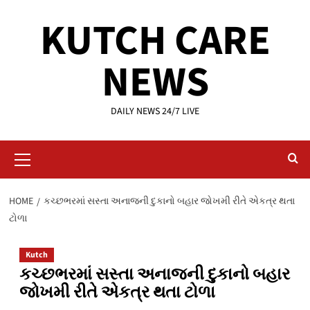
Skip
KUTCH CARE
to
content
NEWS
DAILY NEWS 24/7 LIVE
Primary
Menu
HOME
કચ્છભરમાં સસ્તા અનાજની દુકાનો બહાર જોખમી રીતે એકત્ર થતા
ટોળા
Kutch
કચ્છભરમાં સસ્તા અનાજની દુકાનો બહાર
જોખમી રીતે એકત્ર થતા ટોળા