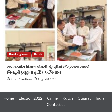
Breaking News
Kutch
રાપરજમીન વિકાસ બેંકની ચૂંટણીમાં કોંગ્રેસના સભ્યો
બિનહરીફચૂંટાતા હાર્દિક અભિનંદન
Kutch Care News
August 8, 2026
Home
Election 2022
Crime
Kutch
Gujarat
India
Contact us