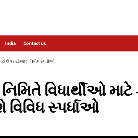
India
Contact us
વિષય ઉપર યોજાશે વિવિધ સ્પર્ધાઓ
િમિતે વિધાર્થીઓ માટે 
 વિવિધ સ્પર્ધાઓ