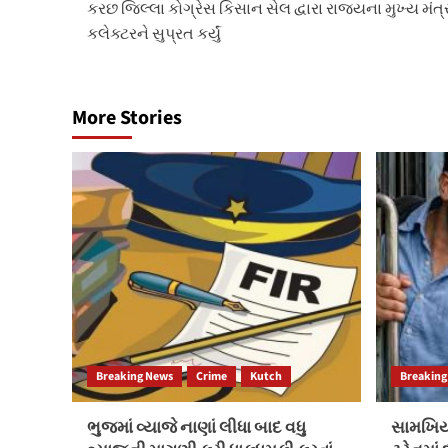
કરછ જિલ્લા કોગ્રેસ કિસાન સેલ દ્વારા રાજ્યના મુખ્ય મં
navigation
કલેક્ટરને સુપ્રત કર્યું
More Stories
Breaking News
Crime
Kutch
Breaking
ભુજમાં વ્યાજે નાણાં લીધા બાદ વધુ
સામખિયા