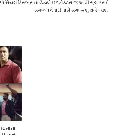
સોસિયલ ડિસ્ટન્સનો ઉડયો છેદ ડોક્ટરો જ આવી ભૂલ કરેતો
સમાન્ય વેપારી પાસે સમાજ શું રાખે આશા
ાનવતાનો