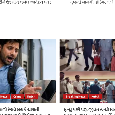
ત્રીને ઉદેશીને લખેલ આવેદન પત્ર
ભુજની ખાનગી હોસ્પિટલમાં 
 News
Crime
Kutch
Breaking News
Kutch
ળી રેલવે મથકે ચાલતી
મૃત્યુ પછી પણ જીવંત રહ્યો મ