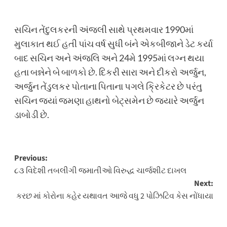
સચિન તેંદુલકરની અંજલી સાથે પ્રથમવાર 1990માં
મુલાકાત થઈ હતી પાંચ વર્ષ સુધી બંને એકબીજાને ડેટ કર્યા
બાદ સચિન અને અંજલિ અને 24મે 1995માં લગ્ન થયા
હતા બન્નેને બે બાળકો છે. દિકરી સારા અને દીકરો અર્જુન,
અર્જુન તેંડુલકર પોતાના પિતાના પગલે ક્રિકેટર છે પરંતુ
સચિન જ્યાં જમણા હાથનો બેટ્સમેન છે જ્યારે અર્જુન
ડાબોડી છે.
Post
Previous:
૮૩ વિદેશી તબલીગી જમાતીઓ વિરુદ્ધ ચાર્જશીટ દાખલ
navigation
Next:
કરછ માં કોરોના કહેર યથાવત આજે વધુ 2 પોઝિટિવ કેસ નોંધાયા