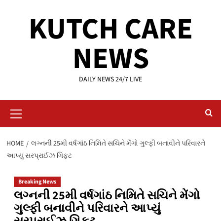
Skip
KUTCH CARE
to
content
NEWS
DAILY NEWS 24/7 LIVE
Primary
Menu
HOME
લગ્નની 25મી વર્ષગાંઠ નિમિતે સચિને મેંગો ગુલ્ફી બનાવીને પરિવારને
આપ્યું સરપ્રાઈઝ ગિફ્ટ
Breaking News
લગ્નની 25મી વર્ષગાંઠ નિમિતે સચિને મેંગો
ગુલ્ફી બનાવીને પરિવારને આપ્યું