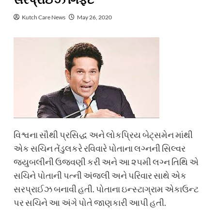
સરપ્રાઈઝ ગિફ્ટ
Kutch Care News
May 26, 2020
વિશ્વના સૌથી પ્રસિદ્ધ અને લોકપ્રિય બેટ્સમેન માંથી
એક સચિન તેંડુલકરે રવિવારે પોતાના લગ્નની સિલ્વર
જ્યુબલીની ઉજવણી કરી અને આ ૨૫મી લગ્ન તિથિ એ
સચિને પોતાની પત્ની અંજલી અને પરિવાર સાથે એક
સરપ્રાઈઝ બનાવી હતી. પોતાના ઇન્સ્ટાગ્રામ એકાઉન્ટ
પર સચિને આ અંગે પોતે જાણકારી આપી હતી.