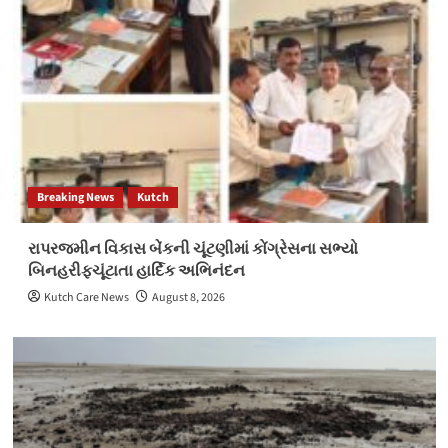
Breaking News
Kutch
રાપરજમીન વિકાસ બેંકની ચૂંટણીમાં કોંગ્રેસના સભ્યો
બિનહરીફચૂંટાતા હાર્દિક અભિનંદન
Kutch Care News
August 8, 2026