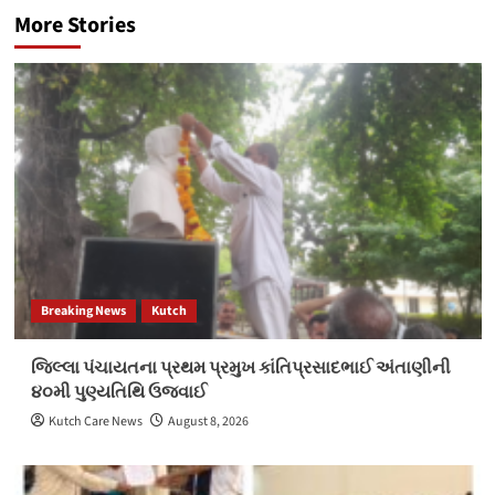
More Stories
Breaking News
Kutch
જિલ્લા પંચાયતના પ્રથમ પ્રમુખ કાંતિપ્રસાદભાઈ અંતાણીની
૪૦મી પુણ્યતિથિ ઉજવાઈ
Kutch Care News
August 8, 2026