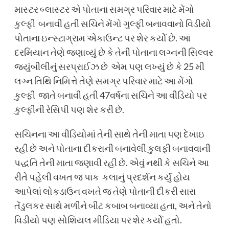
માસ્ટર બ્લાસ્ટર એ પોતાના સમગ્ર પરિવાર માટે મેંગો
કુલ્ફી બનાવી હતી સચિને મેંગો ગુલ્ફી બનાવવાનો વિડીયો
પોતાના ઇન્સ્ટાગ્રામ એકાઉન્ટ પર શેર કર્યો છે. આ
દરમિયાન તેણે જણાવ્યું છે કે તેની પોતાના લગ્નની સિલ્વર
જયુંબીલીનું સરપ્રાઈઝ છે એમ પણ લખ્યું છે કે 25 મી
લગ્ન તિથિ નિમિત્તે તેણે સમગ્ર પરિવાર માટે આ મેંગો
કુલ્ફી જાતે બનાવી હતી 47વર્ષના સચિને આ વીડિયો પર
કુલ્ફીની રેસિપી પણ શેર કરી છે.
સચિનના આ વીડિયોમાં તેની સાથે તેની માતા પણ દેખાઇ
રહી છે અને પોતાના દીકરાની બનાવેલી કુલફી બનાવવાની
પદ્ધતિ તેની માતા જણાવી રહી છે. એવું નથી કે સચિને આ
રીતે પહેલી વખત જ પાક કલાનું પ્રદર્શન કર્યું હોય
આપેલાં લોકડાઉન વખતે જ તેણે પોતાની દીકરી સારા
તેંડુલકર સાથે મળીને બીટ કબાબ બનાવ્યા હતા, અને તેનો
વિડીયો પણ સોશિયલ મીડિયા પર શેર કર્યો હતો.