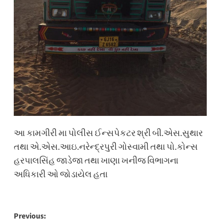
આ કામગીરી મા પોલીસ ઈન્સપેકટર શ્રી બી.એસ.સુથાર
તથા એ.એસ.આઇ.નરેન્દ્રપુરી ગોસ્વામી તથા પો.કોન્સ
હરપાલસિંહ જાડેજા તથા ખાણા ખનીજ વિભાગના
અધિકારી ઓ જોડાયેલ હતા
Post
Previous: