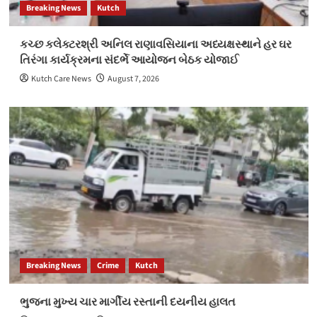
Breaking News
Kutch
કચ્છ કલેક્ટરશ્રી અનિલ રાણાવસિયાના અધ્યક્ષસ્થાને હર ઘર
તિરંગા કાર્યક્રમના સંદર્ભે આયોજન બેઠક યોજાઈ
Kutch Care News
August 7, 2026
Breaking News
Crime
Kutch
ભુજના મુખ્ય ચાર માર્ગીય રસ્તાની દયનીય હાલત