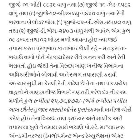
જીજે-૦૧-બીટી-૮૮૨૯ વાળુ તથા (૭) જીજે-૧૬-ઝેડ-૬૫૮૨
વાળુ તથા (૮) જીજે-૧૨-બીડબલ્યુ-૫૪૨૦ વાળુ તથા રેતી
ભરવાના બે લોડર જેમા (૧) જીજે-૦૨-બી.એસ.-૪૫૦૭ વાળુ
તથા (૨) જીજે-ડી.એમ.-૨૪૦૩ વાળુ મળી આવેલ એમ કુલ
૦૮ ડમ્પર તથા ૦૨ લોડર મળી આવતા હોઇ ત્યા જઈ
તપાસ કરતા પ્રભુભાઇ કાનાભાઇ કોલી રહે – મનફરા તા-
ભચાઉ વાળો પોતે ગેરકાયદેસર રીતે ખનન કરી અને રેતી
ભરાવતો હોઇ જેથી તેના વિરુધ્ધ ખાણ ખનીજ વિભાગના
અધિકારીઓને બોલાવી અને સ્થળ તપાસણી કરાવી
અત્યાર સુધી મા કેટલી રેતી કાઢેલ છે તેના તથા પકડાયેલ
વાહનો ને ખાણખનીજ વિભાગે ગણતરી કરેલ દંડ ની રકમ
મળીને
કુલ રૂપીયા ૨૫,૭૬,૪૭૨/- (અંકે રૂપીયા પચીસ
લાખ છૌતેર હજાર ચારસો બૌતેર પુરા)
રકમની ખનીજ ચોરી
કરેલ હોઇ તેના વિરુધ્ધ તથા ડ્રાઇવર અને માલીક અને
તપાસ મા ખુલે તે તમામ સામે ભચાઉ પો.સ્ટે. મા *માઇન્સ
એન્ડ મીનરલ્સ (ડેવલોપમેન્ટ એન્ડ રેગ્યુલેશન) એક્ટ