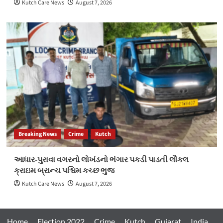
Kutch Care News
August 7, 2026
Breaking News
Crime
Kutch
આધાર-પુરાવા વગરનો લોખંડનો ભંગાર પકડી પાડતી લૌકલ
ક્રાઇમ બ્રાન્ચ પશ્ચિમ કચ્છ ભુજ
Kutch Care News
August 7, 2026
Home
Election 2022
Crime
Kutch
Gujarat
India