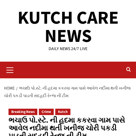
Skip
KUTCH CARE
to
content
NEWS
DAILY NEWS 24/7 LIVE
Primary
Menu
HOME
ભચાઉ પો.સ્ટે. ની હદમા કકરવા ગામ પાસે આવેલ નદીમા થતી ખનીજ
ચોરી પકડી પાડતી સદહદી રેન્જ ની ટીમ
Breaking News
Crime
Kutch
ભચાઉ પો.સ્ટે. ની હદમા કકરવા ગામ પાસે
આવેલ નદીમા થતી ખનીજ ચોરી પકડી