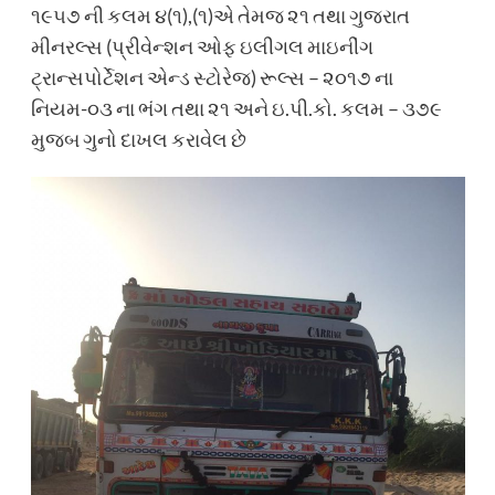
૧૯૫૭ ની કલમ ૪(૧),(૧)એ તેમજ ૨૧ તથા ગુજરાત
મીનરલ્સ (પ્રીવેન્શન ઓફ ઇલીગલ માઇનીંગ
ટ્રાન્સપોર્ટેશન એન્ડ સ્ટોરેજ) રૂલ્સ – ૨૦૧૭ ના
નિયમ-૦૩ ના ભંગ તથા ૨૧ અને ઇ.પી.કો. કલમ – ૩૭૯
મુજબ ગુનો દાખલ કરાવેલ છે