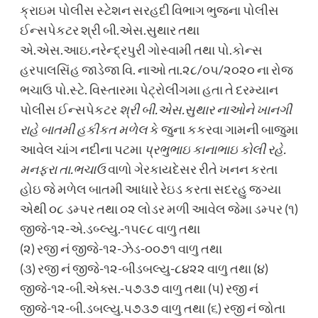
ક્રાઇમ પોલીસ સ્ટેશન સરહદી વિભાગ ભુજના પોલીસ
ઈન્સપેકટર શ્રી બી.એસ.સુથાર તથા
એ.એસ.આઇ.નરેન્દ્રપુરી ગોસ્વામી તથા પો.કોન્સ
હરપાલસિંહ જાડેજા વિ. નાઓ તા.૨૮/૦૫/૨૦૨૦ ના રોજ
ભચાઉ પો.સ્ટે. વિસ્તારમા પેટ્રોલીંગમા હતા તે દરમ્યાન
પોલીસ ઈન્સપેકટર
શ્રી બી.એસ.સુથાર નાઓને ખાનગી
રાહે બાતમી હકીકત મળેલ
કે જુના કકરવા ગામની બાજુમા
આવેલ ચાંગ નદીના પટમા
પ્રભુભાઇ કાનાભાઇ કોલી રહે.
મનફરા તા.ભચાઉ
વાળો ગેરકાયદેસર રીતે ખનન કરતા
હોઇ જે મળેલ બાતમી આધારે રેઇડ કરતા સદરહુ જગ્યા
એથી ૦૮ ડમ્પર તથા ૦૨ લોડર મળી આવેલ જેમા ડમ્પર (૧)
જીજે-૧૨-એ.ડબ્લ્યુ.-૧૫૯૮ વાળુ તથા
(૨) રજી નં જીજે-૧૨-ઝેડ-૦૦૭૧ વાળુ તથા
(૩) રજી નં જીજે-૧૨-બીડબલ્યુ-૮૪૨૨ વાળુ તથા (૪)
જીજે-૧૨-બી.એક્સ.-૫૭૩૭ વાળુ તથા (૫) રજી નં
જીજે-૧૨-બી.ડબલ્યુ.૫૭૩૭ વાળુ તથા (૬) રજી નં જોતા