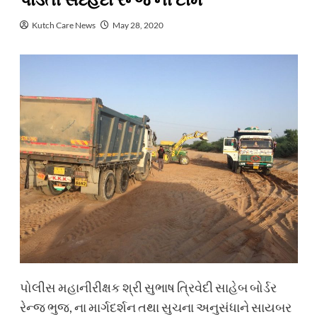
પાડતી સદહદી રેન્જ ની ટીમ
Kutch Care News
May 28, 2020
પોલીસ મહાનીરીક્ષક શ્રી સુભાષ ત્રિવેદી સાહેબ બોર્ડર
રેન્જ ભુજ, ના માર્ગદર્શન તથા સુચના અનુસંધાને સાયબર