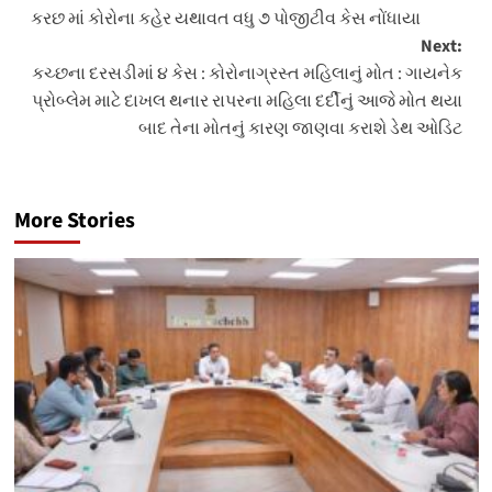
કરછ માં કોરોના કહેર યથાવત વધુ ૭ પોજીટીવ કેસ નોંધાયા
navigation
Next:
કચ્છના દરસડીમાં ૪ કેસ : કોરોનાગ્રસ્ત મહિલાનું મોત : ગાયનેક
પ્રોબ્લેમ માટે દાખલ થનાર રાપરના મહિલા દર્દીનું આજે મોત થયા
બાદ તેના મોતનું કારણ જાણવા કરાશે ડેથ ઓડિટ
More Stories