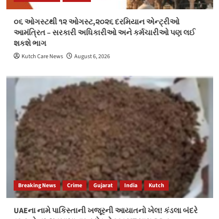
૦૬ ઓગસ્ટથી ૧૨ ઓગસ્ટ,૨૦૨૬ દરમિયાન એન્ટ્રીઓ
આમંત્રિત – સરકારી અધિકારીઓ અને કર્મચારીઓ પણ લઈ
શકશે ભાગ
Kutch Care News
August 6, 2026
Breaking News
Crime
Gujarat
India
Kutch
UAEના નામે પાકિસ્તાની ખજૂરની આયાતનો ખેલ! કંડલા બંદરે