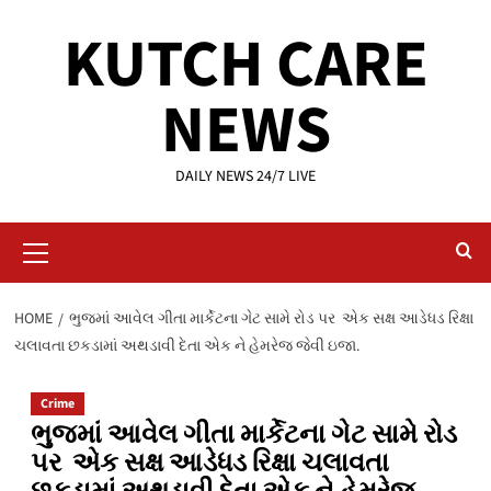
Skip
KUTCH CARE
to
content
NEWS
DAILY NEWS 24/7 LIVE
Primary
Menu
HOME
ભુજમાં આવેલ ગીતા માર્કેટના ગેટ સામે રોડ પર એક સક્ષ આડેધડ રિક્ષા
ચલાવતા છકડામાં અથડાવી દેતા એક ને હેમરેજ જેવી ઇજા.
Crime
ભુજમાં આવેલ ગીતા માર્કેટના ગેટ સામે રોડ
પર એક સક્ષ આડેધડ રિક્ષા ચલાવતા