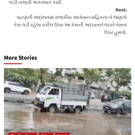
ગાડી ચલાવી અકસ્માત કર્યો.
Next:
પાટણની અદાલતમાં રાજકીય આગેવાન સહિતના બે જણનો
કેસ લડી રહેલા વકીલ ઉપર આ કેસની અદાવતને લઇને તેમના
ઉપર હુમલો.
More Stories