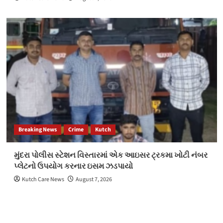
Breaking News
Crime
Kutch
મુંદરા પોલીસ સ્ટેશન વિસ્તારમાં એક આઇસર ટ્રકમા ખોટી નંબર
પ્લેટનો ઉપયોગ કરનાર ઇસમ ઝડપાયો
Kutch Care News
August 7, 2026