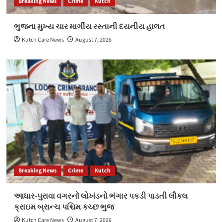
Breaking News
Crime
Kutch
ભુજના મુખ્ય ચાર માર્ગીય રસ્તાની દયનીય હાલત
Kutch Care News
August 7, 2026
Breaking News
Crime
Kutch
આધાર-પુરાવા વગરનો લોખંડનો ભંગાર પકડી પાડતી લૌકલ
ક્રાઇમ બ્રાન્ચ પશ્ચિમ કચ્છ ભુજ
Kutch Care News
August 7, 2026