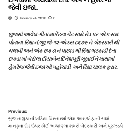
છકડામાં અથડાવી દેતા એક ને હેમરેજ
જેવી ઇજા.
January 24, 2018
0
ભુજમાં આવેલ ગીતા માર્કેટના ગેટ સામે રોડ પર એક સક્ષ
પોતાના રિક્ષા નં.જી.જે-૧૨-એક્સ ૮૬૭૯ ને બેદરકારી થી
ચલાવી અને એક છકડા ને પાછાડ થી રિક્ષા ભટકાડી દેતા
છકડા માં બેસેલા દીયાબેન દિનેશપૂરી ગૂસાઈને માથામાં
હેમરેજ જેવી ઇજાઓ પહોચાડી અને રિક્ષા ચાલક ફરાર.
Post
Previous:
ભુજ તાલુકાનાં ખડિયા વિસ્તારમાં એમ.આર.એફ.ની સામે
navigation
માનકુવા રોડ ઉપર કોઈ અજાણ્યા શખ્સે બેદરકારી અને પૂરઝડપે