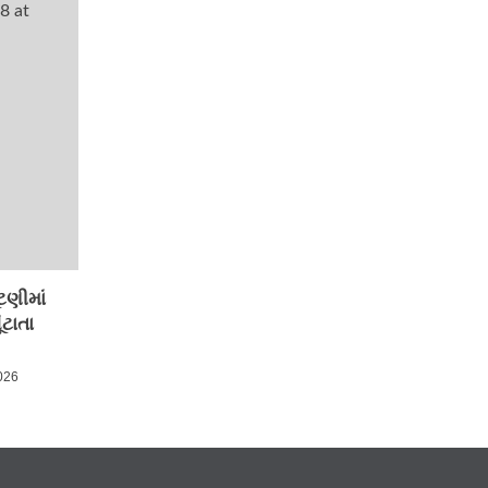
ટણીમાં
ંટાતા
026