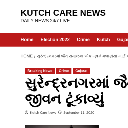
Skip
to
KUTCH CARE NEWS
content
DAILY NEWS 24/7 LIVE
Home
Election 2022
Crime
Kutch
Guja
HOME
સુરેન્દ્રનગરમાં જૈન સમાજના એક યુવકે ગળાફાંસો ખાઈ જીવ
Breaking News
Crime
Gujarat
સુરેન્દ્રનગરમાં
જીવન ટૂંકાવ્યું
Kutch Care News
September 11, 2020