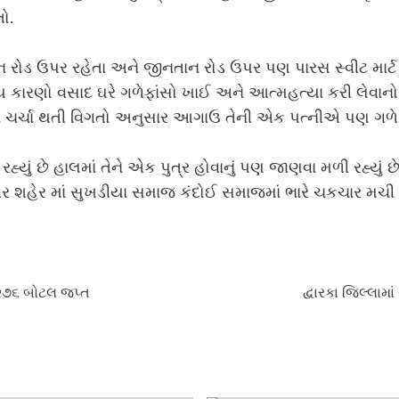
ો.
રોડ ઉપર રહેતા અને જીનતાન રોડ ઉપર પણ પારસ સ્વીટ માર્ટ નામ
ય કારણો વસાદ ઘરે ગળેફાંસો ખાઈ અને આત્મહત્યા કરી લેવાનો 
 ચર્ચા થતી વિગતો અનુસાર આગાઉ તેની એક પત્નીએ પણ ગળે 
રહ્યું છે હાલમાં તેને એક પુત્ર હોવાનું પણ જાણવા મળી રહ્યું
્રનગર શહેર માં સુખડીયા સમાજ કંદોઈ સમાજમાં ભારે ચકચાર મચી
 ૨૭૬ બોટલ જપ્ત
દ્વારકા જિલ્લા