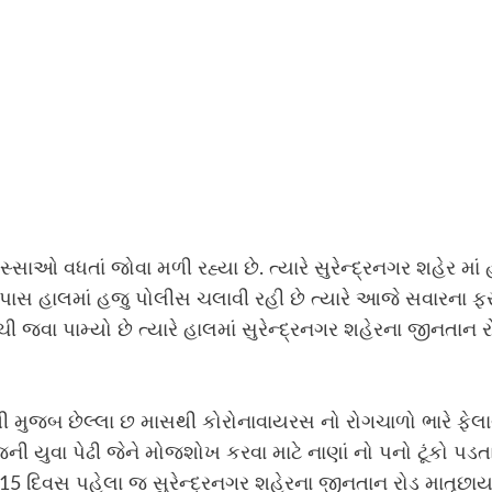
સ્સાઓ વધતાં જોવા મળી રહ્યા છે. ત્યારે સુરેન્દ્રનગર શહેર મ
સ હાલમાં હજુ પોલીસ ચલાવી રહી છે ત્યારે આજે સવારના ફરી
ી જવા પામ્યો છે ત્યારે હાલમાં સુરેન્દ્રનગર શહેરના જીનતા
માહિતી મુજબ છેલ્લા છ માસથી કોરોનાવાયરસ નો રોગચાળો ભારે ફે
ી યુવા પેઢી જેને મોજશોખ કરવા માટે નાણાં નો પનો ટૂંકો પડ
જુ 15 દિવસ પહેલા જ સુરેન્દ્રનગર શહેરના જીનતાન રોડ માતૃછાય