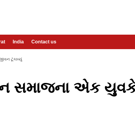
rat
India
Contact us
ન ટૂંકાવ્યું
 જૈન સમાજના એક યુવક