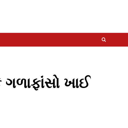
ે ગળાફાંસો ખાઈ