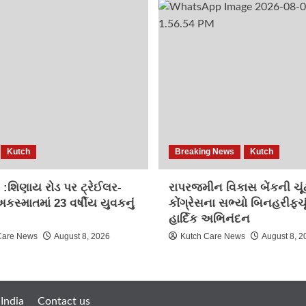
Kutch
Breaking News
Kutch
મ :શિણાય રોડ પર ટ્રેઈલર-
રાપરજમીન વિકાસ બેંકની ચૂં
સ્માતમાં 23 વર્ષીય યુવકનું
કોંગ્રેસના સભ્યો બિનહરીફચૂ
હાર્દિક અભિનંદન
Care News
August 8, 2026
Kutch Care News
August 8, 2
India
Contact us