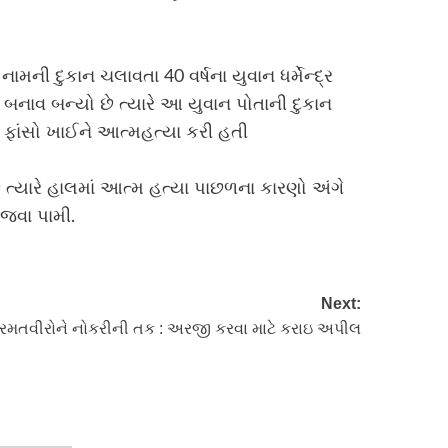
ની દુકાન ચલાવતા 40 વર્ષના યુવાન ધર્મેન્દ્ર
બનાવ બન્યો છે ત્યારે આ યુવાન પોતાની દુકાન
ફાંસો ખાઈને આત્મહત્યા કરી હતી
 છે ત્યારે હાલમાં આત્મ હત્યા પાછળના કારણો અંગે
 જવા પામી.
Next:
માં રમતવીરોને નોકરીની તક : અરજી કરવા માટે કરાઇ અપીલ