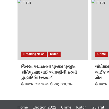
Breaking News
Kutch
Crime
જિલ્લા પંચાયતના પ્રથમ પ્રમુખ
ગાંધીધા
કાંતિપ્રસાદભાઈ અંતાણીની ૪૦મી
બાઈક અક
પુણ્યતિથિ ઉજવાઈ
મોત
Kutch Care News
August 8, 2026
Kutch 
Home
Election 2022
Crime
Kutch
Gujarat