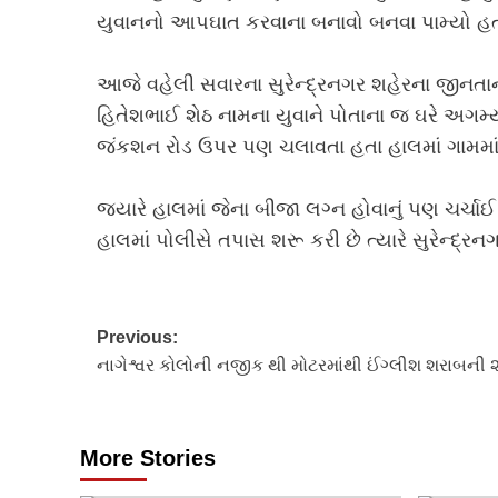
યુવાનનો આપઘાત કરવાના બનાવો બનવા પામ્યો હત
આજે વહેલી સવારના સુરેન્દ્રનગર શહેરના જીનતાન 
હિતેશભાઈ શેઠ નામના યુવાને પોતાના જ ઘરે અગમ્
જંકશન રોડ ઉપર પણ ચલાવતા હતા હાલમાં ગામમાં
જ્યારે હાલમાં જેના બીજા લગ્ન હોવાનું પણ ચર્ચાઈ 
હાલમાં પોલીસે તપાસ શરૂ કરી છે ત્યારે સુરેન્દ
Post
Previous:
નાગેશ્વર કોલોની નજીક થી મોટરમાંથી ઈંગ્લીશ શરાબની
navigation
More Stories