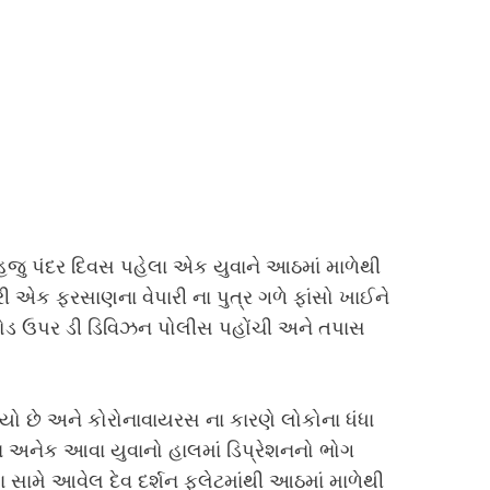
ાં હજુ પંદર દિવસ પહેલા એક યુવાને આઠમાં માળેથી
 એક ફરસાણના વેપારી ના પુત્ર ગળે ફાંસો ખાઈને
ન રોડ ઉપર ડી ડિવિઝન પોલીસ પહોંચી અને તપાસ
લાયો છે અને કોરોનાવાયરસ ના કારણે લોકોના ધંધા
તા અનેક આવા યુવાનો હાલમાં ડિપ્રેશનનો ભોગ
ા સામે આવેલ દેવ દર્શન ફ્લેટમાંથી આઠમાં માળેથી