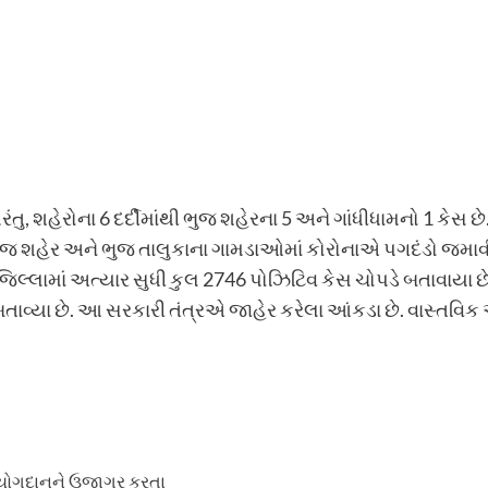
 પરંતુ, શહેરોના 6 દર્દીમાંથી ભુજ શહેરના 5 અને ગાંધીધામનો 1 કેસ
ભુજ શહેર અને ભુજ તાલુકાના ગામડાઓમાં કોરોનાએ પગદંડો જમાવી દી
લ્લામાં અત્યાર સુધી કુલ 2746 પોઝિટિવ કેસ ચોપડે બતાવાયા છે,
ત બતાવ્યા છે. આ સરકારી તંત્રએ જાહેર કરેલા આંકડા છે. વાસ્તવિ
 યોગદાનને ઉજાગર કરતા