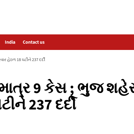
India
Contact us
વાર હેઠળ 18 ઘટીને 237 દર્દી
માત્ર 9 કેસ ; ભુજ શહે
ીને 237 દર્દી