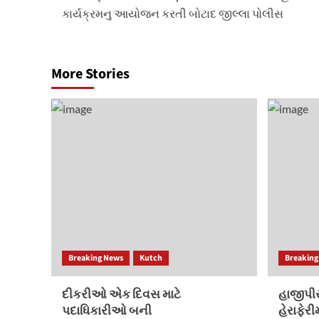
navigation
કાર્યક્રમનુ આયોજન કરતી બોટાદ જીલ્લા પોલીસ
More Stories
Breaking News
Kutch
Breaking
દીકરીઓ એક દિવસ માટે
હાજીપીર
પદાધિકારીઓ બની
હેરાફેર