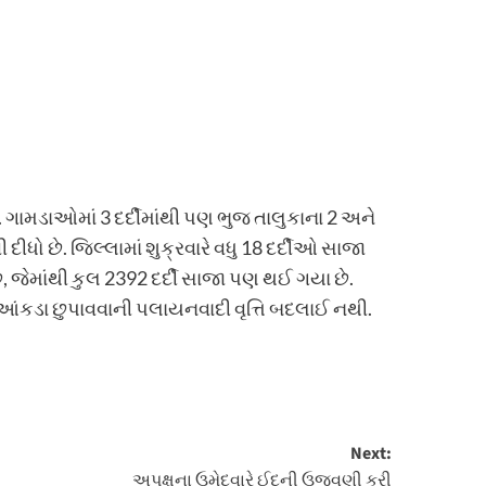
 છે. ગામડાઓમાં 3 દર્દીમાંથી પણ ભુજ તાલુકાના 2 અને
ધો છે. જિલ્લામાં શુક્રવારે વધુ 18 દર્દીઓ સાજા
 જેમાંથી કુલ 2392 દર્દી સાજા પણ થઈ ગયા છે.
ક આંકડા છુપાવવાની પલાયનવાદી વૃત્તિ બદલાઈ નથી.
Next:
અપક્ષના ઉમેદવારે ઈદની ઉજવણી કરી