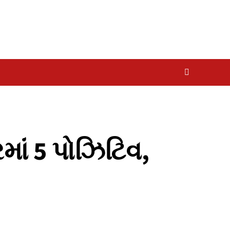
રમાં 5 પોઝિટિવ,