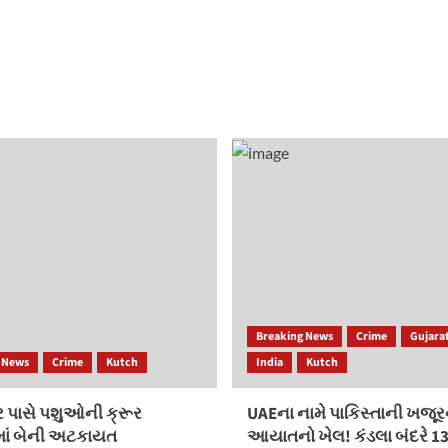
Breaking News
Crime
Gujara
 News
Crime
Kutch
India
Kutch
 પાસે પશુઓની ક્રૂર
UAEના નામે પાકિસ્તાની ખજૂર
ીમાં બેની અટકાયત
આયાતનો ખેલ! કંડલા બંદરે 13