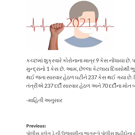
કચ્છમાં શુક્રવારે કોરોનાના માત્ર 9 કેસ નોંધાયા છે.
મુન્દ્રાનો 1 કેસ છે. આમ, છેલ્લા કેટલાય દિવસોથી 
થઈ જતા સારવાર હેઠળ ઘટીને 237 કેસ થઈ ગયા છે. જિ
તંત્રીએ 237 દર્દી સારવાર હેઠળ અને 70 દર્દીના મો
-માહિતી અનુસાર
Post
Previous:
પોલીસ ફ્લેગ ડે ની ઉજવણીના ભાગરૂપે પોલીસ શહીદોના