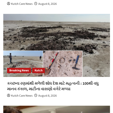
Kutch Care News
August 8, 2026
Breaking News
Kutch
કચ્છના રણમાંથી મળેલી શોધ દેશ માટે મહત્વની : 100થી વધુ
માનવ કંકાલ, માટીના વાસણો વગેરે મળ્યા
Kutch Care News
August 8, 2026