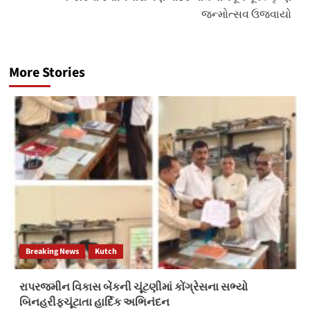
જન્મોત્સવ ઉજવાયો
More Stories
Breaking News
Kutch
રાપરજમીન વિકાસ બેંકની ચૂંટણીમાં કોંગ્રેસના સભ્યો
બિનહરીફચૂંટાતા હાર્દિક અભિનંદન