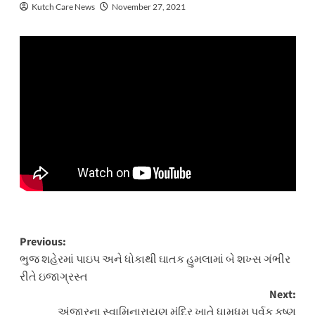
Kutch Care News
November 27, 2021
Post
Previous:
ભુજ શહેરમાં પાઇપ અને ધોકાથી ઘાતક હુમલામાં બે શખ્સ ગંભીર
navigation
રીતે ઇજાગ્રસ્ત
Next:
અંજારના સ્વામિનારાયણ મંદિર ખાતે ધામધૂમ પૂર્વક કૃષ્ણ