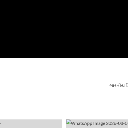
ભારતીય ક