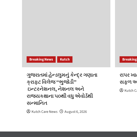
Breaking News
Kutch
Breaking
ગુજરાતમાં હેન્ડલુમનું કેન્દ્ર ગણાતા
રાપર ખાત
ક્રાફ્ટ વિલેજ “ભુજોડી”
સફળ 
ઇન્ટરનેશનલ, નેશનલ અને
Kutch C
રાજ્યકક્ષાના ૫૦થી વધુ એવોર્ડથી
સન્માનિત
Kutch Care News
August 6, 2026