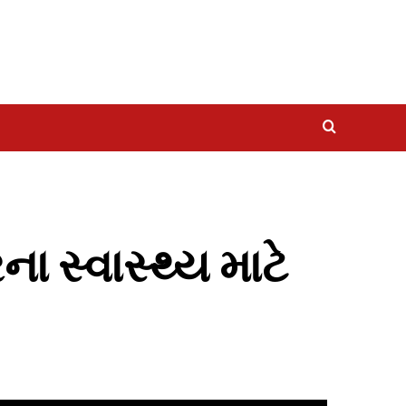
ા સ્વાસ્થ્ય માટે