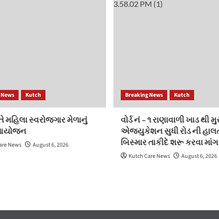
 News
Kutch
Breaking News
Kutch
ે મહિલા સ્વરોજગાર મેળાનું
વોર્ડ નં – ૧ રાણાવાળી ખાડ થી મ
આયોજન
એજ્યુકેશન સુધી રોડ ની હાલ
બિસ્માર તાકીદે શરૂ કરવા માંગ
are News
August 6, 2026
Kutch Care News
August 6, 2026