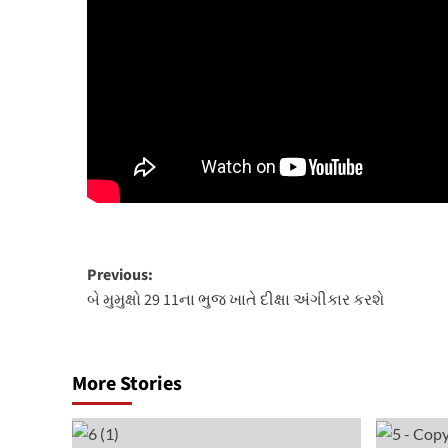
Post
Previous:
બે મુમુક્ષો 29 11ના ભુજ ખાતે દીક્ષા અંગીકાર કરશે
navigation
More Stories