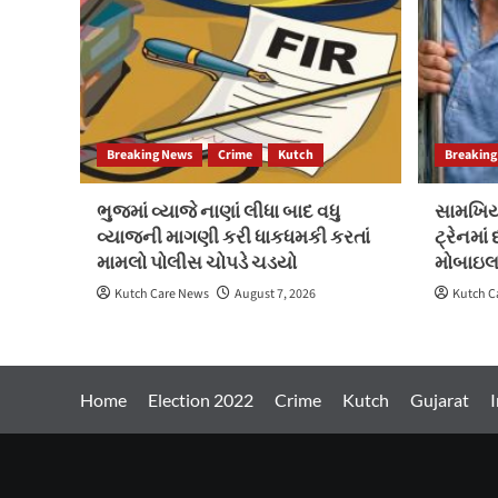
Breaking News
Crime
Kutch
Breaking
ભુજમાં વ્યાજે નાણાં લીધા બાદ વધુ
સામખિયા
વ્યાજની માગણી કરી ધાકધમકી કરતાં
ટ્રેનમા
મામલો પોલીસ ચોપડે ચડયો
મોબાઇલ
Kutch Care News
August 7, 2026
Kutch C
Home
Election 2022
Crime
Kutch
Gujarat
I