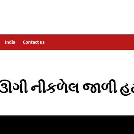
India
Contact us
 ઊગી નીકળેલ જાળી હટ