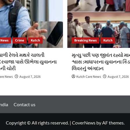
 News
Crime
Kutch
Breaking News
Kutch
ળી રેલવે મથકે ચાલતી
મૃત્યુ પછી પણ જીવંત રહ્યો મ
ં દરવાજા પાસે ઊભેલા યુવાનના
શ્વાસ :માધાપરના યુવાનના કિડ
ની ચોરી
લિવરનું અંગદાન
are News
August 7, 2026
Kutch Care News
August 7, 2026
ndia
Contact us
Copyright © All rights reserved.
|
CoverNews
by AF themes.