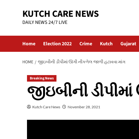
Skip
KUTCH CARE NEWS
to
content
DAILY NEWS 24/7 LIVE
Home
Election 2022
Crime
Kutch
Gujarat
HOME
જીઇબીની ડીપીમાં ઊગી નીકળેલ જાળી હટાવવા માંગ
Breaking News
જીઇબીની ડીપીમાં
Kutch Care News
November 28, 2021