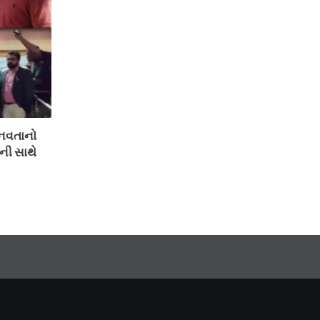
ાનવતાનો
ની સાથે