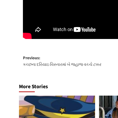
Post
Previous:
કચ્છના દરિયાઇ વિસ્તારમાં બે જહાજ વચ્ચે ટક્કર
navigation
More Stories