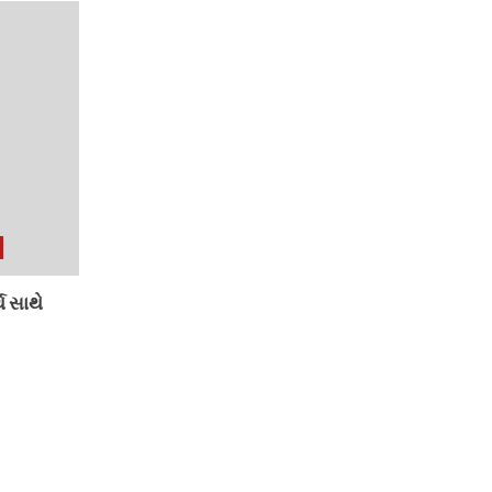
થ સાથે