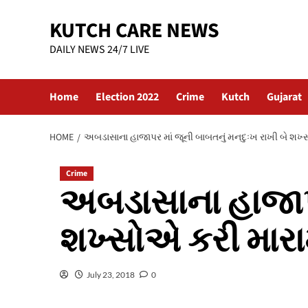
Skip
KUTCH CARE NEWS
to
content
DAILY NEWS 24/7 LIVE
Home
Election 2022
Crime
Kutch
Gujarat
HOME
અબડાસાના હાજાપર માં જૂની બાબતનું મનદુઃખ રાખી બે શખ્સ
Crime
અબડાસાના હાજાપર
શખ્સોએ કરી મારા
July 23, 2018
0