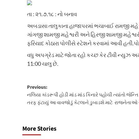
તા : ૨૧.૭.૧૮ : નો બનાવ
અબડાસા તાલુકાના હાજાપરમાં ભચાબાઈ રામજી મહેશ્વ
ગાંગજી શામજી મહેશ્વરી અને હિરજી શામજી મહેશ્વ
ફરિયાદ કોઠારા પોલીસે સ્ટેશને કરવામાં આવી હતી.પ
વધુ અપગ્રેડ માટે જોતા રહો કચ્છ કેર ટીવી ન્યુઝ 
11:00 ચાલુ છે.
Post
Previous:
નલિયા કાંડરૂપી હોડી માંડ માંડ કિનારે પહોચી ત્યાંતો જેન્ત
navigation
તરફ ફંટાયું આ વાવજોડું કેટલાને ડુબાડશે માટે રાજનેતાઓ
More Stories