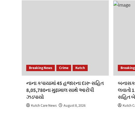
Breaking News
Crime
Kutch
Breaking
નાના કપાયામાં 45 હજારના દારૂ સહિત
બનાસકાં
8,05,780ના મુદ્દામાલ સાથે આરોપી
લવાતો 1
ઝડપાયો
સહિત બ
Kutch Care News
August 8, 2026
Kutch C