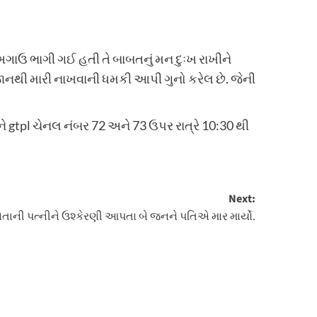
ગાઉ ભાગી ગઈ હતી તે બાબતનું મન દુઃખ રાખીને
ાનથી મારી નાખવાની ધમકી આપી ગુનો કરેલ છે. જેની
 gtpl ચેનલ નંબર 72 અને 73 ઉપર રાત્રે 10:30 થી
Next:
ોતાની પત્નીને ઉશ્કેરણી આપતા બે જનને પતિએ માર માર્યો.