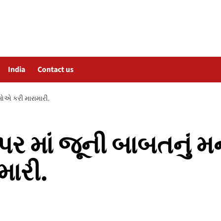
India
Contact us
ોએ કરી મારામારી.
 માં જૂની બાબતનું મન
મારી.