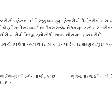
રી ની બહેનના ઘરે હિરજી શામજી મહેશ્વરીએ દોહીત્રી બે માસ અ
રીએ ફરિયાદી ભચાબાઈ ના દીકરા રાજેશને ધકબુસટ નો માર મારી જ
ોલીસે આરોપી વિરુદ્ધ ગુનો નોંધી આગળની તપાસ હાથ ધરી છે
અમારો ચેનલ ઉષા કેબલ ઉપર 24 કલાક લાઈવ પ્રશારણ ચાલુ છે. અને
િ ભાઈ ભાનુશાલી રૂપે વાવા જોડું કચ્છ
ભુજમાં વોકળા ફળિયામાં પ
 સાવધાન.