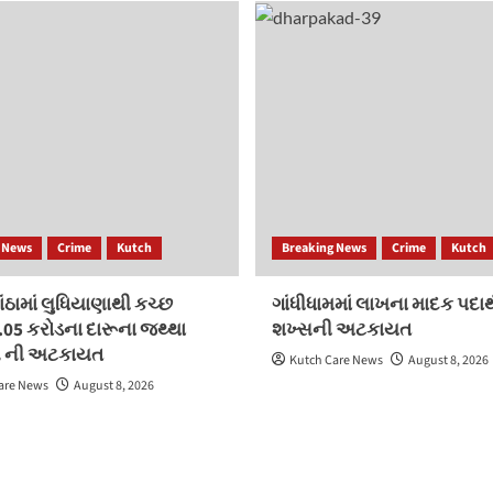
 News
Crime
Kutch
Breaking News
Crime
Kutch
ઠામાં લુધિયાણાથી કચ્છ
ગાંધીધામમાં લાખના માદક પદાર્
.05 કરોડના દારૂના જથ્થા
શખ્સની અટકાયત
ે ની અટકાયત
Kutch Care News
August 8, 2026
are News
August 8, 2026