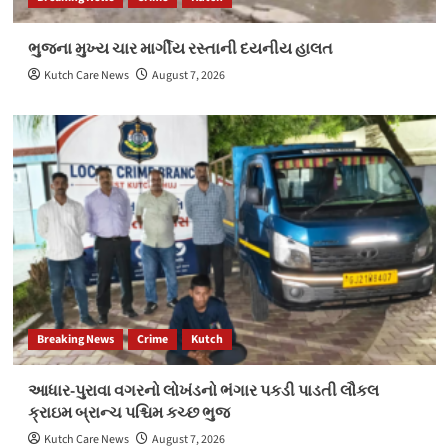
ભુજના મુખ્ય ચાર માર્ગીય રસ્તાની દયનીય હાલત
Kutch Care News
August 7, 2026
Breaking News
Crime
Kutch
આધાર-પુરાવા વગરનો લોખંડનો ભંગાર પકડી પાડતી લૌકલ
ક્રાઇમ બ્રાન્ચ પશ્ચિમ કચ્છ ભુજ
Kutch Care News
August 7, 2026