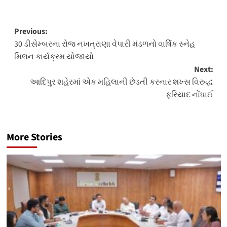
Post
Previous:
30 ડીસેમ્બરના રોજ નખત્રાણા વેપારી મંડળનો વાર્ષિક સ્નેહ
navigation
મિલન કાર્યક્રમ યોજાયો
Next:
આદિપુર શહેરમાં એક મહિલાની છેડતી કરનાર શખ્સ વિરુદ્ધ
ફરિયાદ નોંધાઈ
More Stories