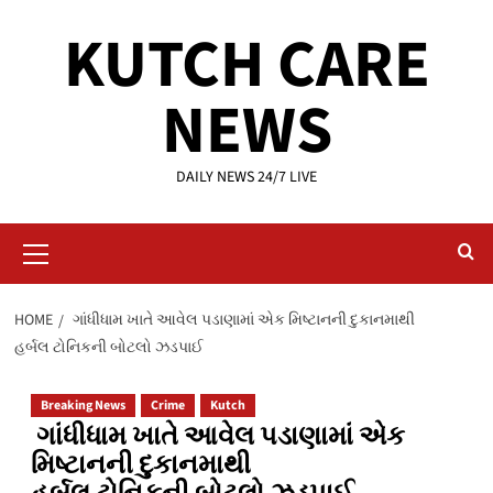
Skip
KUTCH CARE
to
content
NEWS
DAILY NEWS 24/7 LIVE
Primary
Menu
HOME
ગાંધીધામ ખાતે આવેલ પડાણામાં એક મિષ્ટાનની દુકાનમાથી
હર્બલ ટોનિકની બોટલો ઝડપાઈ
Breaking News
Crime
Kutch
ગાંધીધામ ખાતે આવેલ પડાણામાં એક
મિષ્ટાનની દુકાનમાથી