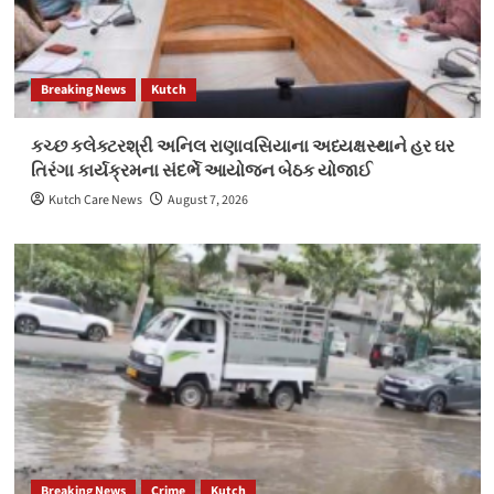
Breaking News
Kutch
કચ્છ કલેક્ટરશ્રી અનિલ રાણાવસિયાના અધ્યક્ષસ્થાને હર ઘર
તિરંગા કાર્યક્રમના સંદર્ભે આયોજન બેઠક યોજાઈ
Kutch Care News
August 7, 2026
Breaking News
Crime
Kutch