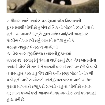
ગાંધીધામ ખાતે આવેલ પડાણામાં એક મિષ્ટાનની
દુકાનમાથી પોલીસે હર્બલ ટોનિકની બોટલો ઝડપી પાડી
હતી. આ મામલે સૂત્રો દ્વારા મળેલ માહિતી અનુસાર
પોલીસને ખાનગી રાહે બાતમી મળેલ હતી કે,
પડાણા નજીક પંચરત્ન માર્કેટમાં
આવેલ બાલાજી મિષ્ટાન્ન નામની દુકાનમાં
શંકાસ્પદ પ્રવાહીનું વેચાણ થઈ રહ્યું છે. મળેલ બાતમીના
આધારે પોલીસે ગત રાતે બાતમી વાળા સ્થળ પર દરોડો પાડી
તપાસ હાથ ધરતા હર્બલ ટોનિકની ત્રણ બોટલો નીકળી
પડી હતી. મળેલ બોટલો અંગે દુકાનચાલક પાસે આધાર
પુરાવા માંગતા તે રજૂ કરી શક્યો ન હતો. પોલીસે તમામ
મુદ્દામાલ કબ્જે કરી આગળની વધુ કાયદેસરની કાર્યવાહી
હાથ ધરી છે.