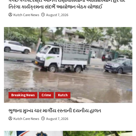
કચ્છ કલેક્ટરશ્રી અનિલ રાણાવસિયાના અધ્યક્ષસ્થાને હર ઘર
તિરંગા કાર્યક્રમના સંદર્ભે આયોજન બેઠક યોજાઈ
Kutch Care News
August 7, 2026
Breaking News
Crime
Kutch
ભુજના મુખ્ય ચાર માર્ગીય રસ્તાની દયનીય હાલત
Kutch Care News
August 7, 2026