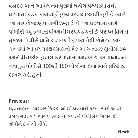
વડોદરા ખાતે આવેલ નવાપુરામાં થયેલ પથ્થરમારાની
ઘટનામાં કડક કાર્યવાહી હાથ ધરવામાં આવી રહી છે ત્યારે
આ મામલે જાણવા મળી રહ્યું છે કે, આ ઘટનામાં સામે
પોલીસે વધુ 5 આરોપીઓની ધરપકડ કરી છે.પ્રાપ્ત વિગતો
મુજબ પોલીસે ધાર્મિક લાગણી દુભાય તેવી કોમેન્ટ બાદ
કરવામાં આવેલ પથ્થરમારાનો કેસમાં અત્યાર સુધીમાં 34
આરોપીને જેલ હવાલે કરી દેવામાં આવેલ છે. આ બનાવમાં
નવાપુરા પોલીસે 100થી 150 લોકોના ટોળા સામે ફરિયાદ
દાખલ કરી હતી.
Post
Previous:
મહારાષ્ટ્રના પાલઘર જિલ્લામાં ચોંકાવનારી ઘટના સામે આવી :
navigation
ડબલ મર્ડર કરી ભાગેલ સાયકો કિલરને પોલીસે જંગલમાંથી
શોધીને દબોચી લીધો
Next: