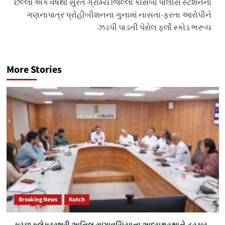
છેલ્લા એક વર્ષથી સુરત ગ્રામ્ય જિલ્લા કોસંબા પોલીસ સ્ટેશનના
ગણનાપાત્ર પ્રોહીબીશનના ગુનામાં નાસતા-ફરતા આરોપીને
ઝડપી પાડતી પેરોલ ફર્લો સ્કોડ ભરૂચ
More Stories
Breaking News
Kutch