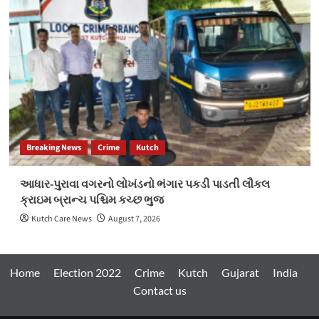
Breaking News
Crime
Kutch
આધાર-પુરાવા વગરનો લોખંડનો ભંગાર પકડી પાડતી લૌકલ
ક્રાઇમ બ્રાન્ચ પશ્ચિમ કચ્છ ભુજ
Kutch Care News
August 7, 2026
Home
Election 2022
Crime
Kutch
Gujarat
India
Contact us