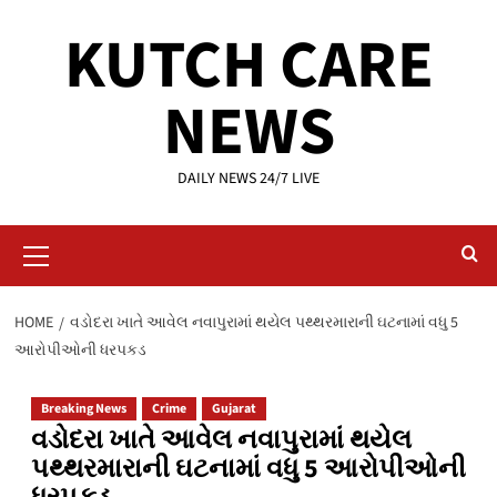
Skip
KUTCH CARE
to
content
NEWS
DAILY NEWS 24/7 LIVE
Primary
Menu
HOME
વડોદરા ખાતે આવેલ નવાપુરામાં થયેલ પથ્થરમારાની ઘટનામાં વધુ 5
આરોપીઓની ધરપકડ
Breaking News
Crime
Gujarat
વડોદરા ખાતે આવેલ નવાપુરામાં થયેલ
પથ્થરમારાની ઘટનામાં વધુ 5 આરોપીઓની