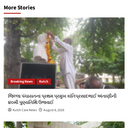
More Stories
Breaking News
Kutch
જિલ્લા પંચાયતના પ્રથમ પ્રમુખ કાંતિપ્રસાદભાઈ અંતાણીની
૪૦મી પુણ્યતિથિ ઉજવાઈ
Kutch Care News
August 8, 2026