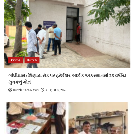
Crime
Kutch
ગાંધીધામ :શિણાય રોડ પર ટ્રેઈલર-બાઈક અકસ્માતમાં 23 વર્ષીય
યુવકનું મોત
Kutch Care News
August 8, 2026