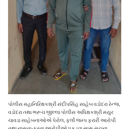
પોલીસ મહાનિરિક્ષકશ્રી સંદીપસિંહ સાહેબ વડોદરા રેન્જ,
વડોદરા તથા ભરૂચ જીલ્લા પોલીસ અધિક્ષકશ્રી મયુર
ચાવડા સાહેબનાઓએ પેરોલ, ફર્લો જમ્પ ફરારી આરોપી
તથા નાસતા-ફરતા આરોપીઓ પકડવા સારૂ સુચના