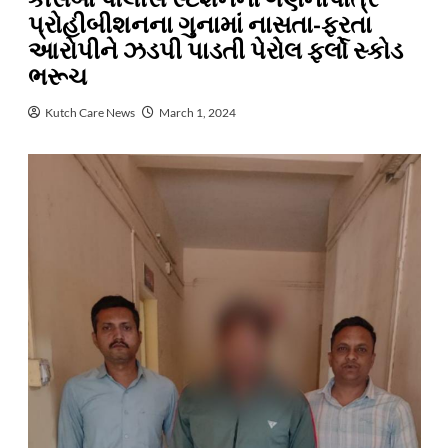
પ્રોહીબીશનના ગુનામાં નાસતા-ફરતા
આરોપીને ઝડપી પાડતી પેરોલ ફર્લો સ્કોડ
ભરૂચ
Kutch Care News
March 1, 2024