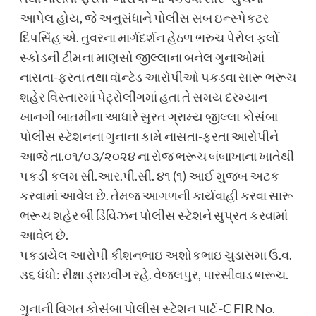
આપેલ હોય, જે અનુસંધાને પોલીસ સબ ઇન્સ્પેકટર
દિપસિંહ એ. તુવરના માર્ગદર્શન હેઠળ ભરુચ પેરોલ ફર્લો
સ્કોડની ટીમના માણસો જીલ્લાના બનેલ ગુનાઓમાં
નાસતા-ફરતા તથા વૉન્ટેડ આરોપીઓ પકડવા સારૂ ભરૂચ
શહેર વિસ્તારમાં પેટ્રોલીંગમાં હતા તે સમય દરમ્યાન
ખાનગી બાતમીના આધારે સુરત ગ્રામ્ય જીલ્લા કોસંબા
પોલીસ સ્ટેશનના ગુનાના કામે નાસતા-ફરતા આરોપીને
આજે તા.૦૧/૦૩/૨૦૨૪ ના રોજ ભરૂચ બંબાખાના ખાતેથી
પકડી કલમ સી.આર.પી.સી. ૪૧ (૧) આઈ મુજબ અટક
કરવામાં આવેલ છે. તેમજ આગળની કાર્યવાહી કરવા સારૂ
ભરૂચ શહેર બી ડિવિઝન પોલીસ સ્ટેશને સુપ્રત કરવામાં
આવેલ છે.
પકડાયેલ આરોપી કીશનભાઇ અશોકભાઇ ચુડાસમા ઉ.વ.
૩૬ ધંધો: રીક્ષા ડ્રાઇવીંગ રહે. વેજલપુર, પારસીવાડ ભરૂચ.
ગુનાની વિગત કોસંબા પોલીસ સ્ટેશન પાર્ટ -C FIR No.