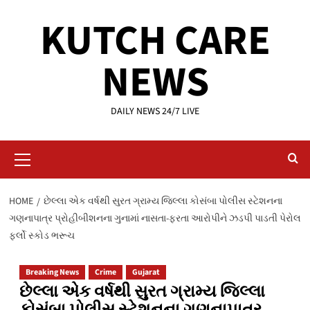
Skip
KUTCH CARE
to
content
NEWS
DAILY NEWS 24/7 LIVE
Primary
Menu
HOME
છેલ્લા એક વર્ષથી સુરત ગ્રામ્ય જિલ્લા કોસંબા પોલીસ સ્ટેશનના
ગણનાપાત્ર પ્રોહીબીશનના ગુનામાં નાસતા-ફરતા આરોપીને ઝડપી પાડતી પેરોલ
ફર્લો સ્કોડ ભરૂચ
Breaking News
Crime
Gujarat
છેલ્લા એક વર્ષથી સુરત ગ્રામ્ય જિલ્લા
કોસંબા પોલીસ સ્ટેશનના ગણનાપાત્ર