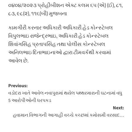
૦૪૦૪/૨૦૨૩ પ્રોહીબીશન એક્ટ કલમ ૬૫ (એ) (ઈ), ૮૧,
૮૩, ૯૮(૨), ૧૧૬(બી) મુજબના
કામગીરી કરનાર અધિકારી અધિકારી હેડ કોન્સ્ટેબલ
વિપુલભાઇ રાજેન્દ્રભાઇ, અધિકારી હેડ કોન્સ્ટેબલ
શિવાંગસિંહ પ્રતાપસિંહ તથા પોલીસ કોન્સ્ટેબલ
અનિલભાઇ દિતાભાઇનાઓ દ્વારા ટીમવર્કથી કરવામાં
આવેલ છે.
Post
Previous:
વડોદરા ખાતે આવેલ નવાપુરામાં થયેલ પથ્થરમારાની ઘટનામાં વધુ
navigation
5 આરોપીઓની ધરપકડ
Next:
હવામાન વિભાગની આગાહી વચ્ચે કચ્છમાં કમોસમી વરસાદ…