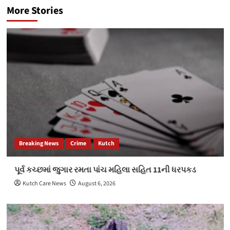
More Stories
Breaking News
Crime
Kutch
પૂર્વ કચ્છમાં જુગાર રમતા પાંચ મહિલા સહિત 11ની ધરપકડ
Kutch Care News
August 6, 2026