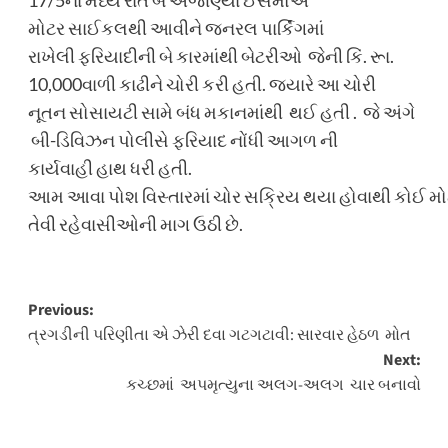
17/5ના મધ્ય રાતે બે અજાણ્યા ઈસમોએ
મોટર સાઈકલથી આવીને જનરલ પાર્કિંગમાં
રાખેલી ફરિયાદીની બે કારમાંથી બેટરીઓ જેની કિં. રૂા.
10,000વાળી કાઢીને ચોરી કરી હતી. જ્યારે આ ચોરી
નૂતન સોસાયટી સામે બંધ મકાનમાંથી થઈ હતી . જે અંગે
બી-ડિવિઝન પોલીસે ફરિયાદ નોંધી આગળ ની
કાર્યવાહી હાથ ધરી હતી.
આમ આવા પોશ વિસ્તારમાં ચોર સક્રિય થયા હોવાથી કોઈ મોટી ચ
તેવી રહેવાસીઓની માગ ઉઠી છે.
Post
Previous:
ત્રગડીની પરિણીતા એ ઝેરી દવા ગટગટાવી: સારવાર હેઠળ મોત
navigation
Next:
કચ્છમાં અપમૃત્યુના અલગ-અલગ ચાર બનાવો