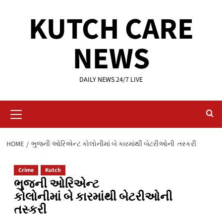
Skip
KUTCH CARE
to
content
NEWS
DAILY NEWS 24/7 LIVE
Primary
Menu
HOME
ભુજની ઓરિએન્ટ કોલોનીમાં બે કારમાંથી બેટરીઓની તસ્કરી
Crime
Kutch
ભુજની ઓરિએન્ટ
કોલોનીમાં બે કારમાંથી બેટરીઓની
તસ્કરી