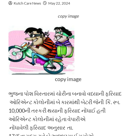
Kutch Care News
May 22, 2024
copy image
copy image
ભુજના પોશ વિસ્તારમાં ચોરીના બનાવો વધ્યાની ફરિયાદ
ઓરિએન્ટ કોલોનીમાં બે કારમાંથી બેટરી જેની કિં. રૂા.
10,000ની તસ્કરી થયાની ફરિયાદ નોંધાઈ હતી
ઓરિએન્ટ કોલોનીમાં રહેતા વેપારીએ
નોંધાવેલી ફરિયાદ અનુસાર તા.