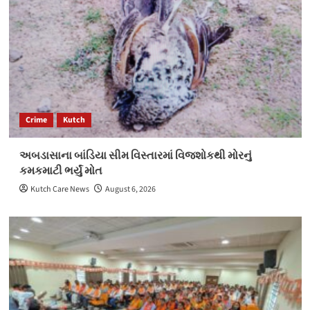
Crime
Kutch
અબડાસાના બાંડિયા સીમ વિસ્તારમાં વિજશોકથી મોરનું
કમકમાટી ભર્યું મોત
Kutch Care News
August 6, 2026