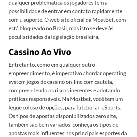
qualquer problematica os jogadores tem a
possibilidade de entrar em contato rapidamente
com u suporte. O web site oficial da MostBet. com
está bloqueado no Brasil, mas isto se deve às
peculiaridades da legislação brasileira.
Cassino Ao Vivo
Entretanto, como em qualquer outro
empreendimento, é imperativo abordar operating
system jogos de cassino on-line com cautela,
compreendendo os riscos inerentes e adotando
práticas responsáveis. Na Mostbet, você tem um
leque coloso de opções, para futebol an eSports.
Os tipos de apostas disponibilizados zero site,
também são bem variados, conheça os tipos de
apostas mais influentes nos principais esportes da