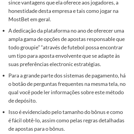
since vantagens que ela oferece aos jogadores, a
honestidade desta empresa e tais como jogar na
MostBet em geral.
A dedicação da plataforma no ano de oferecer uma
ampla gama de opções de apostas responsable que
todo groupie” “através de futebol possa encontrar
um tipo para aposta envolvente que se adapte às
suas preferências electronic estratégias.
Para a grande parte dos sistemas de pagamento, há
o botão de perguntas frequentes na mesma tela, no
qual você pode ler informações sobre este método
de depósito.
Isso é evidenciado pelo tamanho do bônus e como
é fácil obtê-lo, assim como pelas regras detalhadas
de apostas para o bônus.