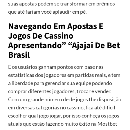
suas apostas podem se transformar em prêmios
que até fariam você aplaudir em pé.
Navegando Em Apostas E
Jogos De Cassino
Apresentando” “Ajajai De Bet
Brasil
E os usuários ganham pontos com base nas
estatísticas dos jogadores em partidas reais, e tem
a liberdade para gerenciar sua equipe podendo
comprar diferentes jogadores, trocar e vender.
Com um grande número de de jogos the disposição
em diversas categorias no cassino, fica até difícil
escolher qual jogo jogar, por isso conheça os jogos
atuais que estão fazendo muito êxito na Mostbet