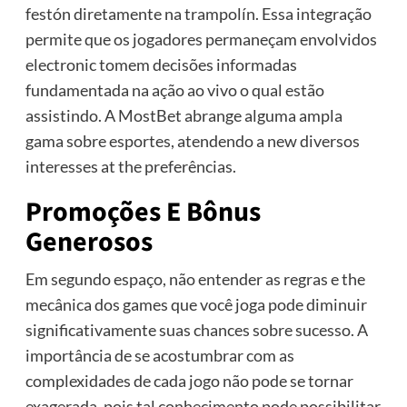
festón diretamente na trampolín. Essa integração
permite que os jogadores permaneçam envolvidos
electronic tomem decisões informadas
fundamentada na ação ao vivo o qual estão
assistindo. A MostBet abrange alguma ampla
gama sobre esportes, atendendo a new diversos
interesses at the preferências.
Promoções E Bônus
Generosos
Em segundo espaço, não entender as regras e the
mecânica dos games que você joga pode diminuir
significativamente suas chances sobre sucesso. A
importância de se acostumbrar com as
complexidades de cada jogo não pode se tornar
exagerada, pois tal conhecimento pode possibilitar