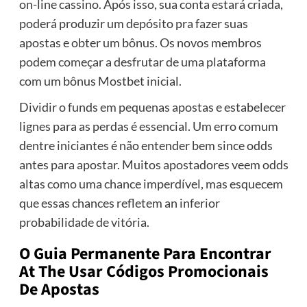
on-line cassino. Após isso, sua conta estará criada,
poderá produzir um depósito pra fazer suas
apostas e obter um bônus. Os novos membros
podem começar a desfrutar de uma plataforma
com um bônus Mostbet inicial.
Dividir o funds em pequenas apostas e estabelecer
lignes para as perdas é essencial. Um erro comum
dentre iniciantes é não entender bem since odds
antes para apostar. Muitos apostadores veem odds
altas como uma chance imperdível, mas esquecem
que essas chances refletem an inferior
probabilidade de vitória.
O Guia Permanente Para Encontrar
At The Usar Códigos Promocionais
De Apostas