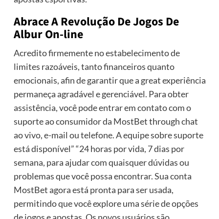
Abrace A Revolução De Jogos De
Albur On-line
Acredito firmemente no estabelecimento de
limites razoáveis, tanto financeiros quanto
emocionais, afin de garantir que a great experiência
permaneça agradável e gerenciável. Para obter
assistência, você pode entrar em contato com o
suporte ao consumidor da MostBet through chat
ao vivo, e-mail ou telefone. A equipe sobre suporte
está disponível” “24 horas por vida, 7 dias por
semana, para ajudar com quaisquer dúvidas ou
problemas que você possa encontrar. Sua conta
MostBet agora está pronta para ser usada,
permitindo que você explore uma série de opções
de jogos e apostas. Os novos usuários são