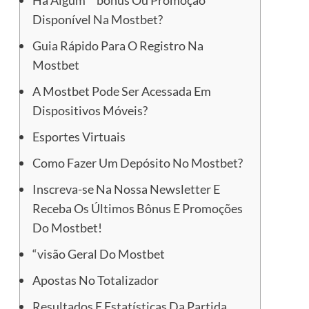
Há Algum” “bônus Ou Promoção
Disponível Na Mostbet?
Guia Rápido Para O Registro Na
Mostbet
A Mostbet Pode Ser Acessada Em
Dispositivos Móveis?
Esportes Virtuais
Como Fazer Um Depósito No Mostbet?
Inscreva-se Na Nossa Newsletter E
Receba Os Últimos Bônus E Promoções
Do Mostbet!
“visão Geral Do Mostbet
Apostas No Totalizador
Resultados E Estatísticas Da Partida