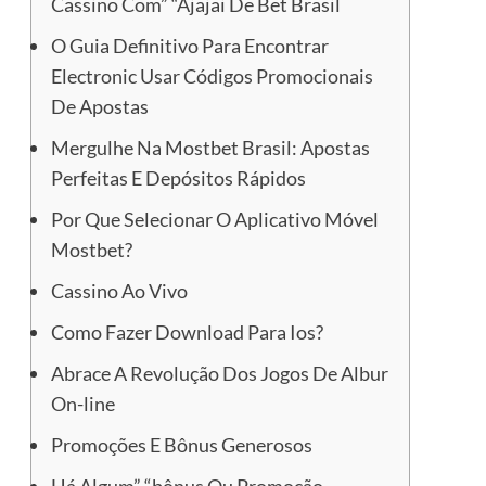
Cassino Com” “Ajajai De Bet Brasil
O Guia Definitivo Para Encontrar
Electronic Usar Códigos Promocionais
De Apostas
Mergulhe Na Mostbet Brasil: Apostas
Perfeitas E Depósitos Rápidos
Por Que Selecionar O Aplicativo Móvel
Mostbet?
Cassino Ao Vivo
Como Fazer Download Para Ios?
Abrace A Revolução Dos Jogos De Albur
On-line
Promoções E Bônus Generosos