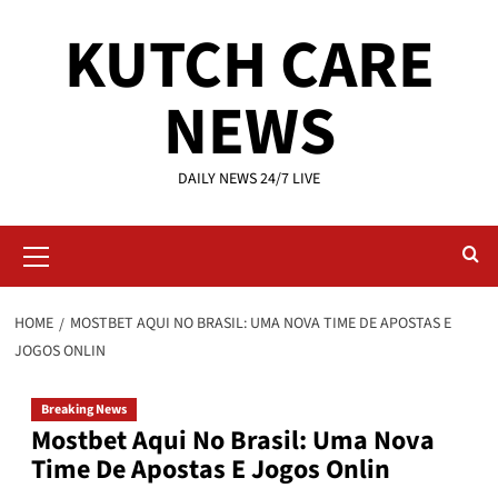
Skip
KUTCH CARE
to
content
NEWS
DAILY NEWS 24/7 LIVE
Primary
Menu
HOME
MOSTBET AQUI NO BRASIL: UMA NOVA TIME DE APOSTAS E
JOGOS ONLIN
Breaking News
Mostbet Aqui No Brasil: Uma Nova
Time De Apostas E Jogos Onlin