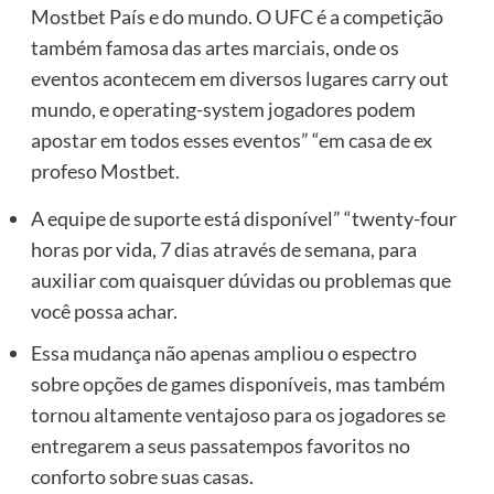
Mostbet País e do mundo. O UFC é a competição
também famosa das artes marciais, onde os
eventos acontecem em diversos lugares carry out
mundo, e operating-system jogadores podem
apostar em todos esses eventos” “em casa de ex
profeso Mostbet.
A equipe de suporte está disponível” “twenty-four
horas por vida, 7 dias através de semana, para
auxiliar com quaisquer dúvidas ou problemas que
você possa achar.
Essa mudança não apenas ampliou o espectro
sobre opções de games disponíveis, mas também
tornou altamente ventajoso para os jogadores se
entregarem a seus passatempos favoritos no
conforto sobre suas casas.