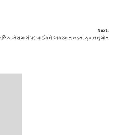
Next:
નલિયા-તેરા માર્ગ પર બાઈકને અકસ્માત નડતાં યુવાનનું મોત