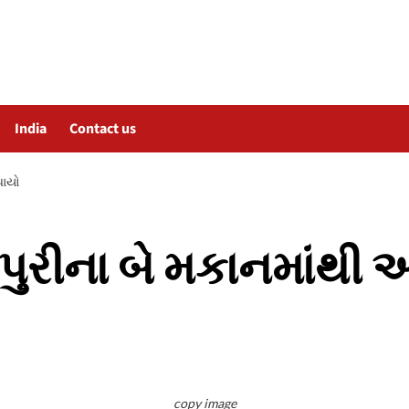
India
Contact us
પાયો
લપુરીના બે મકાનમાંથી 
copy image