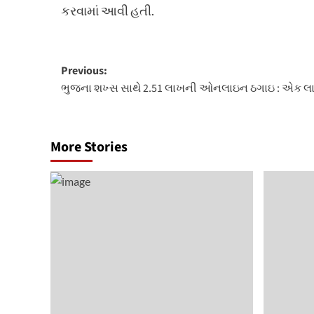
કરવામાં આવી હતી.
Post
Previous:
ભુજના શખ્સ સાથે 2.51 લાખની ઓનલાઇન ઠગાઇ : એક લ
navigation
More Stories