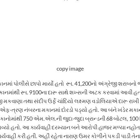
copy image
કાનમાં પોલીસે છાપો માર્યો હતો રૂા. 41,200નો અંગ્રેજી શરાબનો 
માંથી રૂા. 9100ના દારૂ સાથે શખ્સની અટક કરવામાં આવી હતી. 
જી મકવાણા તથા સંદીપ ઉર્ફે ચાંદિયો લક્ષ્મણ વડોલિયાએ દારૂ રાખી 
એફ-ત્રણ નંબરના મકાનમાં દોરડો પડ્યો હતો. આ બંને ખંડેર મકાન
મકાનોમાંથી 750 એમ.એલ.ની જુદા-જુદા બ્રાન્ડની 68 બોટલ, 100
આવ્યો હતો. આ કાર્યવાહી દરમ્યાન બને આરોપી હાજર મળ્યા નહો
્યવાહી કરી હતી. અહીં રહેતા નારાણ ઉમર કોળીને પકડી પાડી તેન