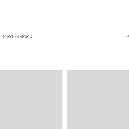
ાખ પરત અપાવાયા