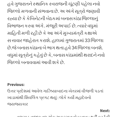
હવે ગુજરાતને સ્થાનિક સ્વરાજની ચૂંટણી પહેલા નવો
જિલ્લો મળવાની સંભવાના છે. અ અંગે સૂત્રો જણાવી
રહ્યા છે કે કેબિનેટની બેઠકમાં બનાસકાંઠા જિલ્લાનું
વિભાજન કરવા અંગે . મંજૂરી અપાઈ છે. ત્યારે વધુમાં
માહિતી મળી રહી છે કે આ અંગે મુખ્યમંત્રી કક્ષાએ
સત્તાવાર જાહેરાત કરાશે. હાલમાં ગુજરાતમાં 33 જિલ્લા
છે.જે બનાસકાંઠાના બે ભાગ થતા હવે 34 જિલ્લા બનશે.
વધુમાં સૂત્રોનું કહેવું છે કે, બનાસકાંઠામાંથી થરાદને નવો
જિલ્લો બનાવવામાં આવી શકે છે.
Post
Previous:
ઉત્તર પ્રદેશમાં આવેલ ગાઝિયાબાદના ખેતરમાં વીજળી પડતાં
navigation
ખાડામાંથી શિવલિંગ પ્રગટ થયું : લોકે કર્યો મહાદેવનો
જયજયકાર
Next: