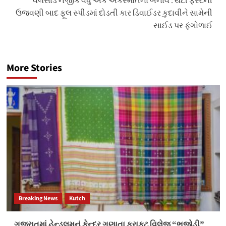
વલસાડ નજીક વધુ એક અકસ્માતનો બનાવ : થર્ટી ફર્સ્ટની
ઉજવણી બાદ ફૂલ સ્પીડમાં દોડતી કાર ડિવાઈડર કુદાવીને સામેની
સાઈડ પર ફંગોળાઈ
More Stories
Breaking News
Kutch
ગુજરાતમાં હેન્ડલુમનું કેન્દ્ર ગણાતા ક્રાફ્ટ વિલેજ “ભુજોડી”