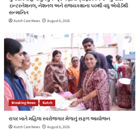
ઇન્ટરનેશનલ, નેશનલ અને રાજ્યકક્ષાના ૫૦થી વધુ એવોર્ડથી
સન્માનિત
Kutch Care News
August 6, 2026
Breaking News
Kutch
રાપર ખાતે મહિલા સ્વરોજગાર મેળાનું સફળ આયોજન
Kutch Care News
August 6, 2026