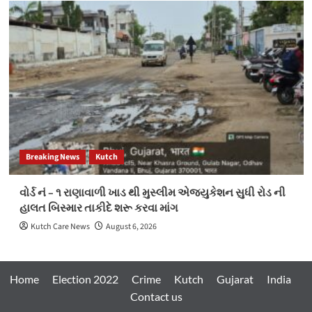
Breaking News
Kutch
વોર્ડ નં – ૧ રાણાવાળી ખાડ થી મુસ્લીમ એજ્યુકેશન સુધી રોડ ની
હાલત બિસ્માર તાકીદે શરૂ કરવા માંગ
Kutch Care News
August 6, 2026
Home
Election 2022
Crime
Kutch
Gujarat
India
Contact us