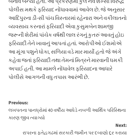
બનાવ બન્યો હતો. આ પ્રકરણમાં કુલ નવ શખ્સો વિરુદ્ધ
પોલીસ મથકે ફરિયાદ નોંધાવવામાં આવેલ છે. જે અનુસાર
આદિપુરના ડી-સી પાંચ વિસ્તારમાં રહેનારા અને વકીલાતનો
વ્યવસાય કરનારાં ફરિયાદી એવા કુસુમબેન શામજી
જરૂની શેરીમાં પાંચેક વર્ષથી લાલ રંગનું કુતરું આવતું હોઇ
ફરિયાદી તેને ખાવાનું આપતાં હતાં. આરોપીઓ ઈશમોએ
આ મૂંગા પશુને ધોકા, સળિયા વડે માર માર્યો હતો જે અંગે
કહેવા જતાં ફરિયાદી તથા તેમનાં મિત્રને મારવાની ધમકી
અપાઈ હતી. આ મામલે નોંધાવેલ ફરિયાદના આધારે
પોલીસે આગળની વધુ તપાસ આરંભી છે.
Post
Previous:
લખપતના પાનધ્રોમાં 40 વર્ષીય આધેડે નબળી આર્થિક પરિસ્થિના
navigation
કારણ જીવ ત્યાગ્યો
Next:
રાપરના ફતેહગઢમાં સરકારી જમીન પર દબાણો દૂર કરાયા