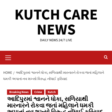
Skip
KUTCH CARE
to
content
NEWS
DAILY NEWS 24/7 LIVE
Primary
Menu
HOME
આદિપુરમાં શ્વાનને ધોકા, સળિયાથી મારનારને રોકવા જતાં મહિલાને
ધમકી અપાતાં નવ શખ્સો વિરુદ્ધ નોંધાઈ ફરિયાદ
Breaking News
Crime
Kutch
આદિપુરમાં શ્વાનને ધોકા, સળિયાથી
મારનારને રોકવા જતાં મહિલાને ધમકી