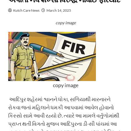
અપાતાં નવ શખ્સો વિરુદ્ધ નોંધાઈ ફરિયાદ
Kutch Care News
March 14, 2025
copy image
copy image
આદિપુર શહેરમાં શ્વાનને ધોકા, સળિયાથી મારનારને
રોકવા જતાં મહિલાને ધમકી આપવામાં આવેલ હોવાનો
કિસ્સો સામે આવી રહ્યો છે. ત્યારે આ મામલે વર્તુળોમાંથી
પ્રાપ્ત થતી વિગતો મુજબ આદિપુરના ડી-સી પાંચમાં આ