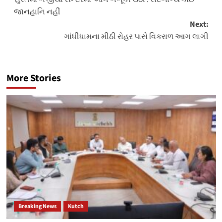
navigation
જાનહાનિ નહીં
Next:
ગાંધીધામના મીઠી રોહર પાસે વિકરાળ આગ લાગી
More Stories
Breaking News
Kutch