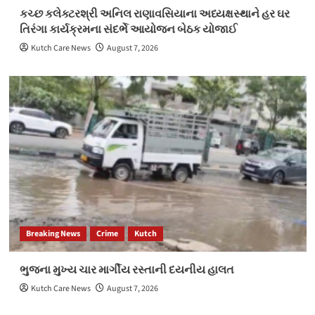
કચ્છ કલેક્ટરશ્રી અનિલ રાણાવસિયાના અધ્યક્ષસ્થાને હર ઘર
તિરંગા કાર્યક્રમના સંદર્ભે આયોજન બેઠક યોજાઈ
Kutch Care News
August 7, 2026
Breaking News
Crime
Kutch
ભુજના મુખ્ય ચાર માર્ગીય રસ્તાની દયનીય હાલત
Kutch Care News
August 7, 2026