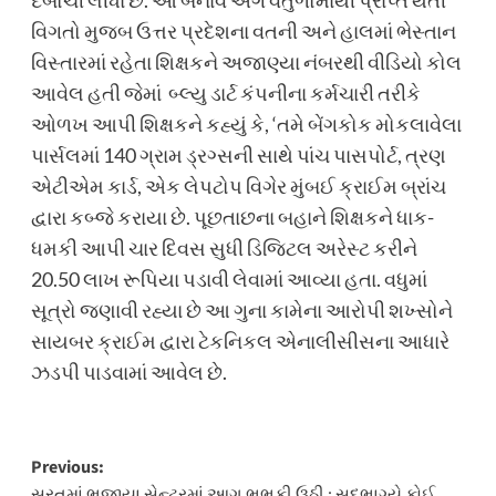
દબોચી લીધા છે. આ બનાવ અંગે વર્તુળોમાંથી પ્રાપ્ત થતી
વિગતો મુજબ ઉત્તર પ્રદેશના વતની અને હાલમાં ભેસ્તાન
વિસ્તારમાં રહેતા શિક્ષકને અજાણ્યા નંબરથી વીડિયો કોલ
આવેલ હતી જેમાં બ્લ્યુ ડાર્ટ કંપનીના કર્મચારી તરીકે
ઓળખ આપી શિક્ષકને કહ્યું કે, ‘તમે બેંગકોક મોકલાવેલા
પાર્સલમાં 140 ગ્રામ ડ્રગ્સની સાથે પાંચ પાસપોર્ટ, ત્રણ
એટીએમ કાર્ડ, એક લેપટોપ વિગેર મુંબઈ ક્રાઈમ બ્રાંચ
દ્વારા કબ્જે કરાયા છે. પૂછતાછના બહાને શિક્ષકને ધાક-
ધમકી આપી ચાર દિવસ સુધી ડિજિટલ અરેસ્ટ કરીને
20.50 લાખ રૂપિયા પડાવી લેવામાં આવ્યા હતા. વધુમાં
સૂત્રો જણાવી રહ્યા છે આ ગુના કામેના આરોપી શખ્સોને
સાયબર ક્રાઈમ દ્વારા ટેકનિકલ એનાલીસીસના આધારે
ઝડપી પાડવામાં આવેલ છે.
Post
Previous:
સુરતમાં ભજીયા સેન્ટરમાં આગ ભભૂકી ઉઠી : સદભાગ્યે કોઈ