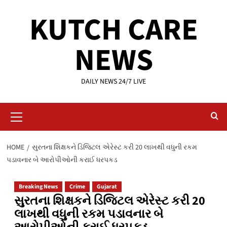
Skip
KUTCH CARE
to
content
NEWS
DAILY NEWS 24/7 LIVE
Primary
Menu
HOME
સુરતના શિક્ષકને ડિજિટલ એરેસ્ટ કરી 20 લાખથી વધુની રકમ
પડાવનાર બે આરોપીઓની કરાઈ ધરપકડ
Breaking News
Crime
Gujarat
સુરતના શિક્ષકને ડિજિટલ એરેસ્ટ કરી 20
લાખથી વધુની રકમ પડાવનાર બે