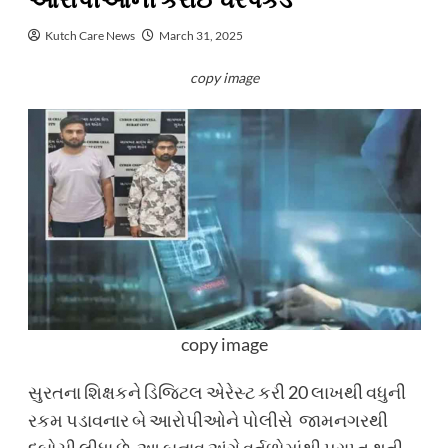
આરોપીઓની કરાઈ ધરપકડ
Kutch Care News
March 31, 2025
copy image
copy image
સુરતના શિક્ષકને ડિજિટલ એરેસ્ટ કરી 20 લાખથી વધુની
રકમ પડાવનાર બે આરોપીઓને પોલીસે જામનગરથી