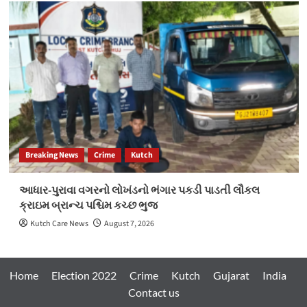
Breaking News
Crime
Kutch
આધાર-પુરાવા વગરનો લોખંડનો ભંગાર પકડી પાડતી લૌકલ
ક્રાઇમ બ્રાન્ચ પશ્ચિમ કચ્છ ભુજ
Kutch Care News
August 7, 2026
Home
Election 2022
Crime
Kutch
Gujarat
India
Contact us