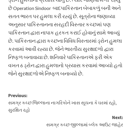
છે
બાદ
પાકિસ્તાન બેબાકળું
બની
અને
Operation Sindoor
સતત ભારત પર હુમલા કરી રહ્યું છે.
સૂત્રોના જણાવ્યા
અનુસાર
પાકિસ્તાનના સરહદી વિસ્તાર કચ્છમાં પણ
પાકિસ્તાન દ્વારા નાપાક હરકત
કરાઈ હોવાનું સામે આવ્યું
છે. પાકિસ્તાન દ્વારા કચ્છના વિવિધ વિસ્તારમાં ડ્રોન હુમલા
કરવામાં આવી રહ્યા છે.
જેને ભારતીય સુરક્ષાદળો દ્વારા
નિષ્ફળ
બનાવાયા છે.
શનિવારે પાકિસ્તાન
એ
ફરી એક
વખત
ડ્રોન દ્વારા હુમલાનો પ્રયાસ કરવામાં આવ્યો હતો
6
જેને સુરક્ષાદળોએ નિષ્ફળ બનાવ્યો
છે
.
Post
Previous:
સમગ્ર કચ્છ જિલ્લાના નાગરિકોને ખાસ સૂચના કે ઘરમાં રહો,
navigation
સુરક્ષિત રહો
Next:
સમગ્ર કચ્છ જીલ્લામાં બ્લેક આઉટ જાહેર