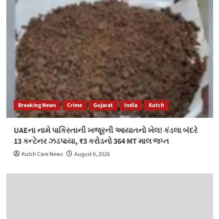
Breaking News
Crime
Gujarat
India
Kutch
UAEના નામે પાકિસ્તાની ખજૂરની આયાતનો ખેલ! કંડલા બંદરે
13 કન્ટેનર ઝડપાયા, ₹3 કરોડનો 364 MT માલ જપ્ત
Kutch Care News
August 6, 2026