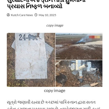
સુરક્ષાદળોએ 6 ડ્રોન તોડી હુમલાનો
પ્રયાસ નિષ્ફળ બનાવ્યો
Kutch Care News
May 10, 2025
copy image
copy image
સૂત્રો જણાવી રહ્યા છે
કચ્છમાં પાકિસ્તાન દ્વારા સતત
ડ્રોન હુમલાના પ્રયાસ
ચાલુ
છે.
ત્યારે જાણવા મળી
રહ્યું