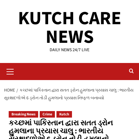
Skip
KUTCH CARE
to
content
NEWS
DAILY NEWS 24/7 LIVE
Primary
Menu
HOME
કચ્છમાં પાકિસ્તાન દ્વારા સતત ડ્રોન હુમલાના પ્રયાસ ચાલુ : ભારતીય
સુરક્ષાદળોએ 6 ડ્રોન તોડી હુમલાનો પ્રયાસ નિષ્ફળ બનાવ્યો
Breaking News
Crime
Kutch
કચ્છમાં પાકિસ્તાન દ્વારા સતત ડ્રોન
હુમલાના પ્રયાસ ચાલુ : ભારતીય