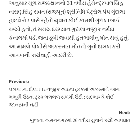
અનુસાર મૂળ રાજસ્થાનનો 31 વર્ષીય હેમેન્દ્રપાલસિંહ
નારાણસિંહ રાવત (રાજપૂત) શ્રીનિધિ પેટ્રોલ પંપ ગુંદાલા
હાઇવે રોડ પાસે રહેતો યુવાન કોઈ કામથી ગુંદાલા જઈ
રહ્યો હતો, તે સમય દરમ્યાન ગુંદાલા નજીક નર્મદા
કેનાલમાં પડી જતા ડૂબી જવાથી હતભાગીનું મોત થયું હતું.
આ મામલે પોલીસે અકસ્માત મોતનો ગુનો દાખલ કરી
આગળની કાર્યવાહી આદરી છે.
Post
Previous:
લખપતના દોલતપર નજીક આઇવા ટ્રકમાં અકસ્માતે આગ
navigation
ભભૂકી ઉઠતાં ટ્રક ભળભળ સળગી ઉઠી : સદભાગ્યે કોઈ
જાનહાની નહીં
Next:
ભુજના અમનનગરમાં 26 વર્ષીય યુવાને કર્યો આપઘાત