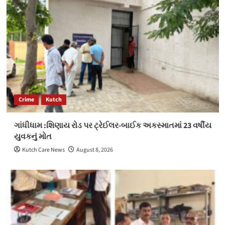
Crime
Kutch
ગાંધીધામ :શિણાય રોડ પર ટ્રેઈલર-બાઈક અકસ્માતમાં 23 વર્ષીય
યુવકનું મોત
Kutch Care News
August 8, 2026