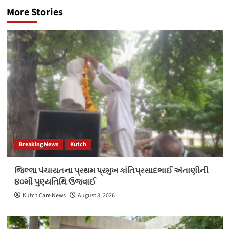
More Stories
Breaking News
Kutch
જિલ્લા પંચાયતના પ્રથમ પ્રમુખ કાંતિપ્રસાદભાઈ અંતાણીની
૪૦મી પુણ્યતિથિ ઉજવાઈ
Kutch Care News
August 8, 2026