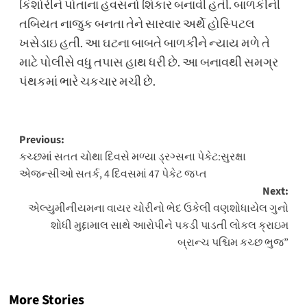
કિશોરીને પોતાના હવસનો શિકાર બનાવી હતી. બાળકીની
તબિયત નાજુક બનતા તેને સારવાર અર્થે હોસ્પિટલ
ખસેડાઇ હતી. આ ઘટના બાબતે બાળકીને ન્યાય મળે તે
માટે પોલીસે વધુ તપાસ હાથ ધરી છે. આ બનાવથી સમગ્ર
પંથકમાં ભારે ચકચાર મચી છે.
Post
Previous:
કચ્છમાં સતત ચોથા દિવસે મળ્યા ડ્રગ્સના પેકેટ:સુરક્ષા
navigation
એજન્સીઓ સતર્ક, 4 દિવસમાં 47 પેકેટ જપ્ત
Next:
એલ્યુમીનીયમના વાયર ચોરીનો ભેદ ઉકેલી વણશોધાયેલ ગુનો
શોધી મુદ્દામાલ સાથે આરોપીને પકડી પાડતી લોકલ ક્રાઇમ
બ્રાન્ચ પશ્ચિમ કચ્છ ભુજ”
More Stories