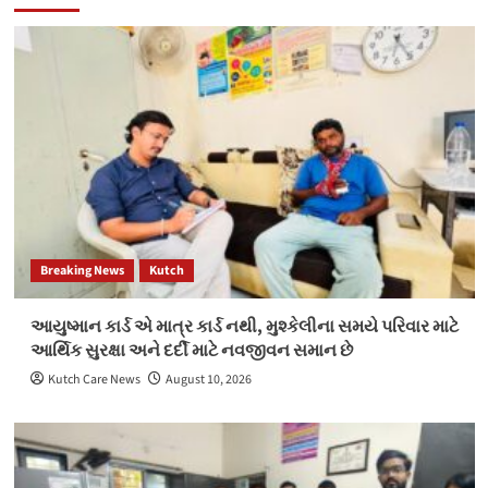
Breaking News
Kutch
આયુષ્માન કાર્ડ એ માત્ર કાર્ડ નથી, મુશ્કેલીના સમયે પરિવાર માટે
આર્થિક સુરક્ષા અને દર્દી માટે નવજીવન સમાન છે
Kutch Care News
August 10, 2026