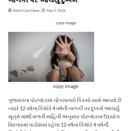
બાળકી પર આચર્યું દુષ્કર્મ
Kutch Care News
May 5, 2026
copy image
copy image
ગુજરાતના પોરબંદરમાં ચોંકાવનારો કિસ્સો સામે આવ્યો છે
ત્યારે 12 વર્ષના કિશોરે 4 વર્ષની બાળકી પર દુષ્કર્મ આચર્યું.
સૂત્રો માંથી મળતી માહિતી અનુસાર પોરબંદરના ઉધ્યોગ
વિસ્તારમાં પાડોશમાં રહેલા 12 વર્ષના કિશોરે 4 વર્ષની