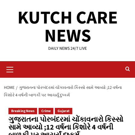
Skip
KUTCH CARE
to
content
NEWS
DAILY NEWS 24/7 LIVE
Primary
Menu
HOME
ગુજરાતના પોરબંદરમાં ચોંકાવનારો કિસ્સો સામે આવ્યો ;12 વર્ષના
કિશોરે 4 વર્ષની બાળકી પર આચર્યું દુષ્કર્મ
Breaking News
Crime
Gujarat
ગુજરાતના પોરબંદરમાં ચોંકાવનારો કિસ્સો
સામે આવ્યો ;12 વર્ષના કિશોરે 4 વર્ષની