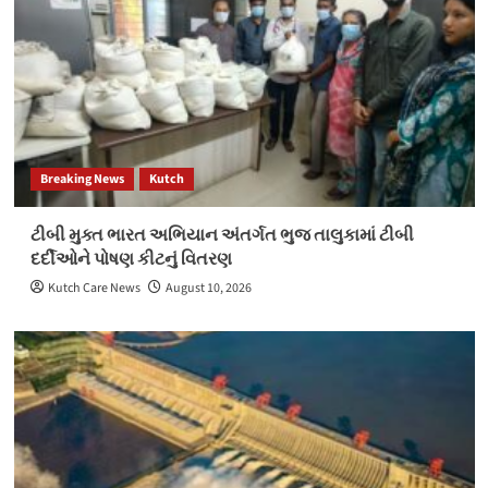
Breaking News
Kutch
ટીબી મુક્ત ભારત અભિયાન અંતર્ગત ભુજ તાલુકામાં ટીબી
દર્દીઓને પોષણ કીટનું વિતરણ
Kutch Care News
August 10, 2026