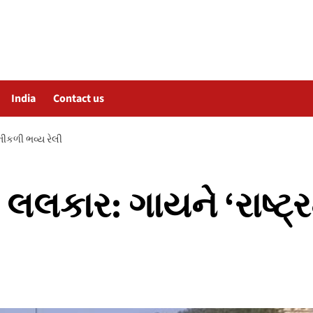
India
Contact us
 નીકળી ભવ્ય રેલી
 લલકાર: ગાયને ‘રાષ્ટ્