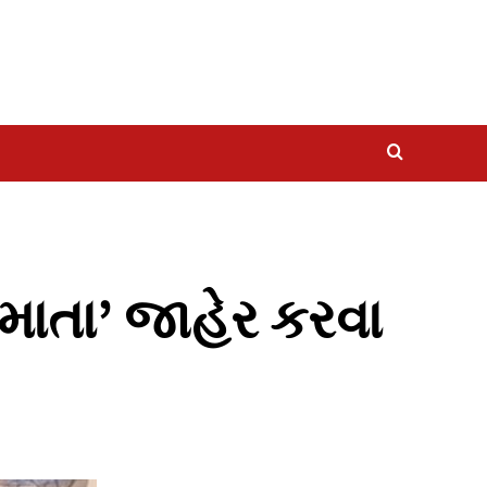
રમાતા’ જાહેર કરવા