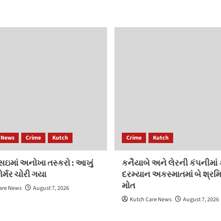
 News
Crime
Kutch
Crime
Kutch
સઇમાં અનોખા તસ્કરો : આખું
કનૈયાબે અને લેરની કંપનીમાં
ોર્મર ચોરી ગયા
દરમ્યાન અકસ્માતમાં બે શ્રમ
મોત
are News
August 7, 2026
Kutch Care News
August 7, 2026