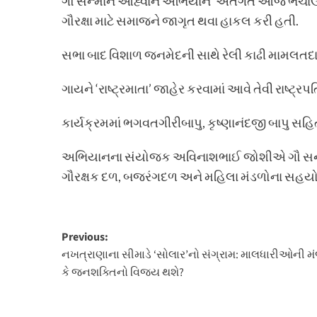
ગૌ સન્માન આહ્વાન અભિયાન’ અંતર્ગત આજે ભચાઉ ત
ગૌરક્ષા માટે સમાજને જાગૃત થવા હાકલ કરી હતી.
સભા બાદ વિશાળ જનમેદની સાથે રેલી કાઢી મામલતદારને
ગાયને ‘રાષ્ટ્રમાતા’ જાહેર કરવામાં આવે તેવી રાષ્ટ્ર
કાર્યક્રમમાં ભગવતગીરીબાપુ, કૃષ્ણાનંદજી બાપુ સ
અભિયાનના સંયોજક અવિનાશભાઈ જોશીએ ગૌ સન્મા
ગૌરક્ષક દળ, બજરંગદળ અને મહિલા મંડળોના સહયો
Post
Previous:
નખત્રાણાના સીમાડે ‘સોલાર’નો સંગ્રામ: માલધારીઓની મ
navigation
કે જનશક્તિનો વિજય થશે?