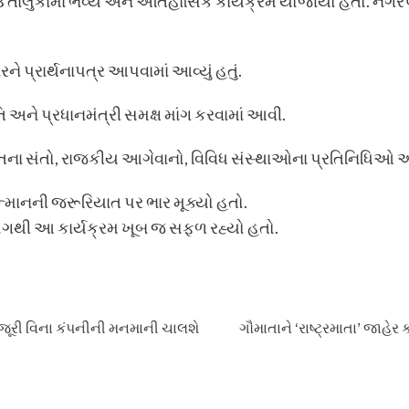
ાલુકામાં ભવ્ય અને ઐતિહાસિક કાર્યક્રમ યોજાયો હતો. નગરપા
 પ્રાર્થનાપત્ર આપવામાં આવ્યું હતું.
પતિ અને પ્રધાનમંત્રી સમક્ષ માંગ કરવામાં આવી.
હિતના સંતો, રાજકીય આગેવાનો, વિવિધ સંસ્થાઓના પ્રતિનિધિઓ અન
નની જરૂરિયાત પર ભાર મૂક્યો હતો.
ગથી આ કાર્યક્રમ ખૂબ જ સફળ રહ્યો હતો.
ંજૂરી વિના કંપનીની મનમાની ચાલશે
ગૌમાતાને ‘રાષ્ટ્રમાતા’ જાહેર