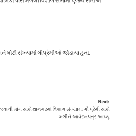
લિકા પાસે મળેલી વિશાળ સભામાં પૂજ્ય સંતોએ
ે મોટી સંખ્યામાં ગૌપ્રેમીઓ જોડાયા હતા.
Next:
 કરવાની માંગ સાથે થાનગઢમાં વિશાળ સંખ્યામાં ગૌ પ્રેમી સાથે
મળીને આવેદનપત્ર આપ્યું