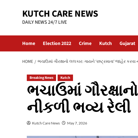
Skip
KUTCH CARE NEWS
to
content
DAILY NEWS 24/7 LIVE
Home
Election 2022
Crime
Kutch
Gujarat
HOME
ભચાઉમાં ગૌરક્ષાનો લલકાર: ગાયને ‘રાષ્ટ્રમાતા’ જાહેર કરવા
Breaking News
Kutch
ભચાઉમાં ગૌરક્ષાનો
નીકળી ભવ્ય રેલી
Kutch Care News
May 7, 2026