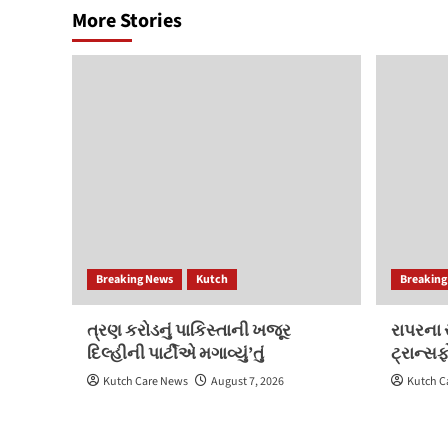
More Stories
Breaking News
Kutch
Breaking
ત્રણ કરોડનું પાકિસ્તાની ખજૂર
રાપરના 
દિલ્હીની પાર્ટીએ મગાવ્યું’તું
ટ્રાન્સફ
Kutch Care News
August 7, 2026
Kutch C