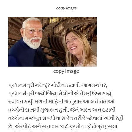
copy image
copy image
પ્રધાનમંત્રી નરેન્દ્ર મોદીના ઇટાલી આગમન પર,
પ્રધાનમંત્રી જ્યોર્જિયા મેલોનીએ તેમનું ઉષ્માભર્યું
સ્વાગત કર્યું. મળતી માહિતી અનુસાર આ બંને નેતાઓ
વચ્ચેની સાતમી મુલાકાત હતી, જેને ભારત અને ઇટાલી
વચ્ચેના મજબૂત સંબંધોના સંકેત તરીકે જોવામાં આવી રહી
છે. એરપોર્ટ અને સત્તાવાર કાર્યક્રમોના ફોટોગ્રાફ્સમાં