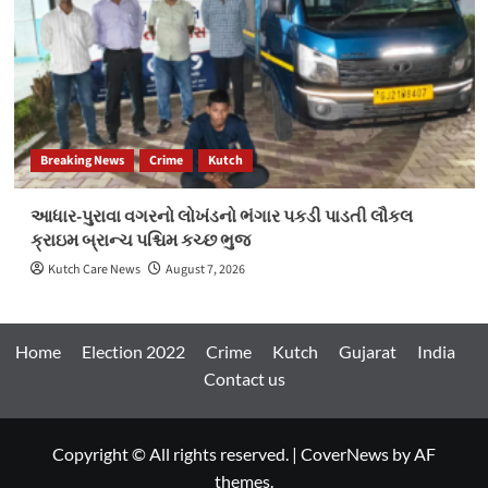
Breaking News
Crime
Kutch
આધાર-પુરાવા વગરનો લોખંડનો ભંગાર પકડી પાડતી લૌકલ
ક્રાઇમ બ્રાન્ચ પશ્ચિમ કચ્છ ભુજ
Kutch Care News
August 7, 2026
Home
Election 2022
Crime
Kutch
Gujarat
India
Contact us
Copyright © All rights reserved.
|
CoverNews
by AF
themes.