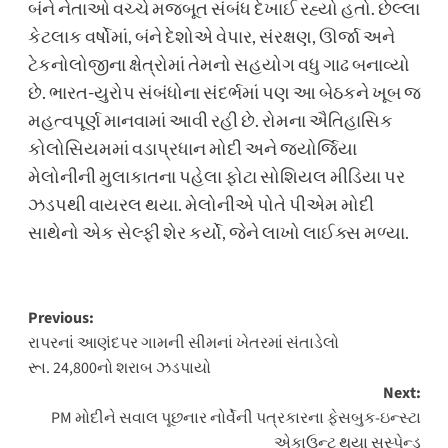
બંને નેતાઓ વચ્ચે મજબૂત સંબંધ દેખાઈ રહ્યો હતો. છેલ્લા
કેટલાક વર્ષોમાં, બંને દેશોએ વેપાર, સંરક્ષણ, ઊર્જા અને
ટેકનોલોજીના ક્ષેત્રોમાં તેમનો સહયોગ વધુ ગાઢ બનાવ્યો
છે. ભારત-યુરોપ સંબંધોના સંદર્ભમાં પણ આ બેઠકને ખૂબ જ
મહત્વપૂર્ણ માનવામાં આવી રહી છે. રોમના ઐતિહાસિક
કોલોસિયમમાં વડાપ્રધાન મોદી અને જ્યોર્જિયા
મેલોનીની મુલાકાતના પહેલા ફોટા સોશિયલ મીડિયા પર
ઝડપથી વાયરલ થયા. મેલોનીએ પોતે પીએમ મોદી
સાથેનો એક સેલ્ફી શેર કર્યો, જેને લાખો લાઈક્સ મળ્યા.
Post
Previous:
રાપરનાં આણંદપર ગામની સીમનાં ખેતરમાં સંતાડેલો
navigation
રૂા. 24,800નો શરાબ ઝડપાયો
Next:
PM મોદીને સવાલ પૂછનાર નોર્વેની પત્રકારના ફેસબુક-ઇન્સ્ટા
એકાઉન્ટ થયા સસ્પેન્ડ