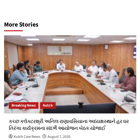
More Stories
Breaking News
Kutch
કચ્છ કલેક્ટરશ્રી અનિલ રાણાવસિયાના અધ્યક્ષસ્થાને હર ઘર
તિરંગા કાર્યક્રમના સંદર્ભે આયોજન બેઠક યોજાઈ
Kutch Care News
August 7, 2026