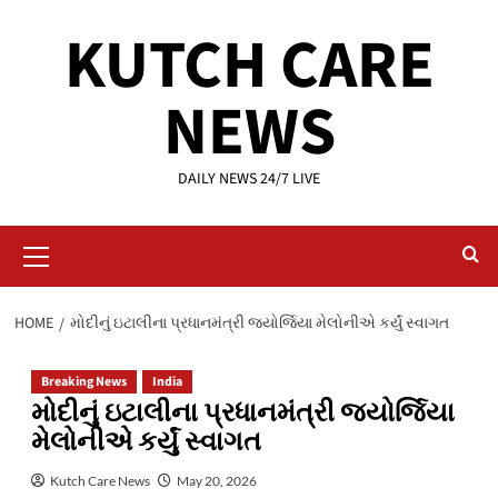
Skip
KUTCH CARE
to
content
NEWS
DAILY NEWS 24/7 LIVE
Primary
Menu
HOME
મોદીનું ઇટાલીના પ્રધાનમંત્રી જ્યોર્જિયા મેલોનીએ કર્યું સ્વાગત
Breaking News
India
મોદીનું ઇટાલીના પ્રધાનમંત્રી જ્યોર્જિયા
મેલોનીએ કર્યું સ્વાગત
Kutch Care News
May 20, 2026