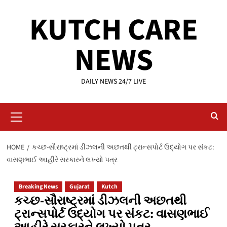
Skip
KUTCH CARE
to
content
NEWS
DAILY NEWS 24/7 LIVE
Primary
Menu
HOME
​કચ્છ-સૌરાષ્ટ્રમાં ડીઝલની અછતથી ટ્રાન્સપોર્ટ ઉદ્યોગ પર સંકટ:
વાસણભાઈ આહીરે સરકારને લખ્યો પત્ર
Breaking News
Gujarat
Kutch
​કચ્છ-સૌરાષ્ટ્રમાં ડીઝલની અછતથી
ટ્રાન્સપોર્ટ ઉદ્યોગ પર સંકટ: વાસણભાઈ