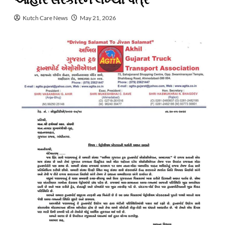
આહીરે સરકારને લખ્યો પત્ર
Kutch Care News
May 21, 2026