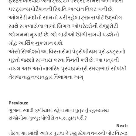
હેરફેર ખોરવાઈ જતાં ટ્રેડ, ઈન્ડસ્ટ્રી, કોમર્સ અને બંદરો
પર ટ્રાન્સપોર્ટેશનની સ્થિતિ અત્યંત વિકટ બની છે.
ઓલરેડી મંદીનો સામનો કરી રહેલા ટ્રાન્સપોર્ટ ઉદ્યોગ
સાથે સંકળાયેલા લાખો સિંગલ ઓપરેટરોની રોજીરોટી
જોખમમાં મુકાઈ છે. જો ગાડીઓ ઊભી રાખવી પડશે તો
મોટું આર્થિક નુકસાન થશે.
​એસોસિએશને આ વિસ્તારોમાં પેટ્રોલીયમ પ્રોડક્ટ્સનો
પૂરતો જથ્થો સપ્લાય કરવા વિનંતી કરી છે. આ પત્રની
નકલ અન્ન અને નાગરિક પુરવઠા મંત્રી રમણભાઈ સોલંકી
તેમજ વાહનવ્યવહાર વિભાગના અગ્
Post
Previous:
ભુજના રવાડી ફળીયામાં રહેતા માતા પુત્ર નું રહસ્યમય
navigation
સંજોગોમાં મૃત્યુ : પોલીસે તપાસ હાથ ધરી ?
Next:
મોઢવા ગામમાંથી આધાર પુરાવા કે રજીસ્ટેશન વગરની બોટ વિરુદ્ધ