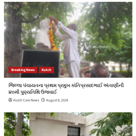
Breaking News
Kutch
જિલ્લા પંચાયતના પ્રથમ પ્રમુખ કાંતિપ્રસાદભાઈ અંતાણીની
૪૦મી પુણ્યતિથિ ઉજવાઈ
Kutch Care News
August 8, 2026