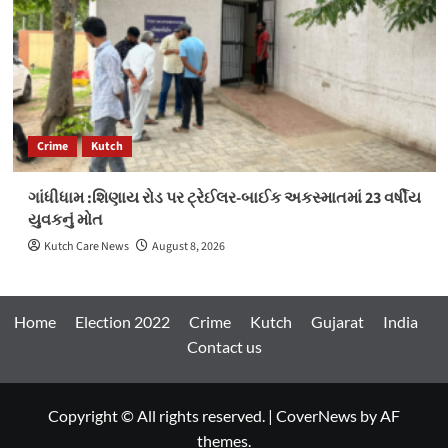
Crime
Kutch
ગાંધીધામ :શિણાય રોડ પર ટ્રેઈલર-બાઈક અકસ્માતમાં 23 વર્ષીય
યુવકનું મોત
Kutch Care News
August 8, 2026
Home
Election 2022
Crime
Kutch
Gujarat
India
Contact us
Copyright © All rights reserved.
|
CoverNews
by AF
themes.