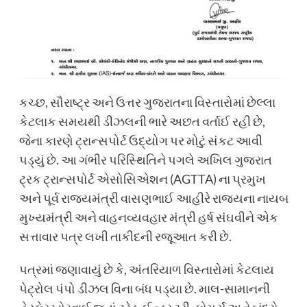
​કચ્છ, સૌરાષ્ટ્ર અને ઉત્તર ગુજરાતના વિસ્તારોમાં છેલ્લા
કેટલાક સમયથી ડીઝલની ભારે અછત વર્તાઈ રહી છે,
જેના કારણે ટ્રાન્સપોર્ટ ઉદ્યોગ પર મોટું સંકટ આવી
પડ્યું છે. આ ગંભીર પરિસ્થિતિને પગલે અખિલ ગુજરાત
ટ્રક ટ્રાન્સપોર્ટ એસોસિએશન (AGTTA) ના પ્રમુખ
અને પૂર્વ રાજ્યમંત્રી વાસણભાઈ આહીરે રાજ્યના નાયબ
મુખ્યમંત્રી અને વાહનવ્યવહાર મંત્રી હર્ષ સંઘવીને એક
સત્તાવાર પત્ર લખી તાકીદની રજૂઆત કરી છે.
​પત્રમાં જણાવાયું છે કે, અંતરિયાળ વિસ્તારોમાં કેટલાય
પેટ્રોલ પંપો ડીઝલ વિના બંધ પડ્યા છે. માલ-સામાનની