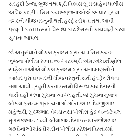
સરહદી રેન્જ, ભુજ તથા શ્રી વિકાસ સુંડા સાહેબ પોલીસ
અધિક્ષકશ્રી પશ્ચિમ કચ્છ-ભુજનાઓએ આધાર પુરાવા
વગરની ચીજ વસ્તુની થતી હેરફેર રોકવા તથા આવી
પ્રવૃતી કરતા ઇસમો વિરૂધ્ધ કાયદેસરની કાર્યવાહી કરવા
સુચના આપેલ.
જે અનુસંધાને લોકલ ક્રાઇમ બ્રાન્ચ પશ્ચિમ કચ્છ-
ભુજના પોલીસ સબ ઇન્સ્પેકટરશ્રી એમ.એચ.શીણોલ
સાહેબનાઓએ લોકલ ક્રાઇમ બ્રાન્ચના માણસોને
આધાર પુરાવા વગરની ચીજ વસ્તુની થતી હેરફેર રોકવા
તથા આવી પ્રવૃતી કરતા ઇસમો વિરૂધ્ધ કાયદેસરની
કાર્યવાહી કરવા સુચના આપેલ હતી. જે સુચના મુજબ
લોકલ ક્રાઇમ બ્રાન્ચના એ.એસ.આઇ. દેવજીભાઇ
મહેશ્વરી, સુરજભાઇ વેગડા તથા પોલીસ હેડ કોન્સ્ટેબલ
મુળરાજભાઇ ગઢવી, લીલાભાઇ દેસાઇ તથા રાજેશભાઇ
ગઢવીનાઓ માંડવી મરીન પોલીસ સ્ટેશન વિસ્તારમાં