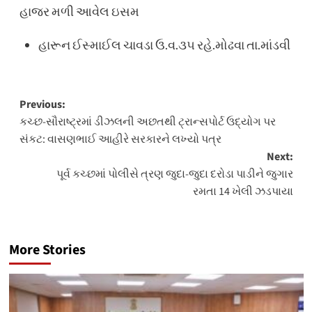
હાજર મળી આવેલ ઇસમ
હારૂન ઈસ્માઈલ ચાવડા ઉ.વ.૩૫ રહે.મોઢવા તા.માંડવી
Post
Previous:
​કચ્છ-સૌરાષ્ટ્રમાં ડીઝલની અછતથી ટ્રાન્સપોર્ટ ઉદ્યોગ પર
navigation
સંકટ: વાસણભાઈ આહીરે સરકારને લખ્યો પત્ર
Next:
પૂર્વ કચ્છમાં પોલીસે ત્રણ જુદા-જુદા દરોડા પાડીને જુગાર
રમતા 14 ખેલી ઝડપાયા
More Stories