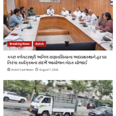
Breaking News
Kutch
કચ્છ કલેક્ટરશ્રી અનિલ રાણાવસિયાના અધ્યક્ષસ્થાને હર ઘર
તિરંગા કાર્યક્રમના સંદર્ભે આયોજન બેઠક યોજાઈ
Kutch Care News
August 7, 2026