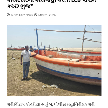
કાયદેસરની કાર્યવાહી કરતી LCB પશ્ચિમ
કચ્છ ભુજ”
Kutch Care News
May 21, 2026
શ્રી ચિરાગ કોરડીયા સાહેબ, પોલીસ મહાનિરીક્ષકશ્રી,