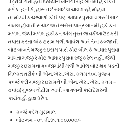
પેટ્રોલીંગમાં હતા દરમ્યાન ખાનગી રાહે બાતમી હકીકત
મળેલ હતી કે, હારૂન ઈસ્માઈલ ચાવડા રહે.મોહવા
તા.માંડવી કચ્છવાળો કોઈ પણ આધાર પુરાવા વગરની બોટ
રાખેલ હોવાની સચોટ અને ભરોસાપાત્ર બાતમી હકીકત
મળેલ. જેથી મળેલ હકીકત અંગે તુરત જ વર્કઆઉટ કરી
તપાસ કરતા એક ઇસમ મળી આવેલ અને તેના કબ્જાની
બોટ બાબતે મજકુર ઇસમ પાસે કોઇ બીલ કે આધાર પુરાવા
માંગતા મજકુરે કોઇ આધાર પુરાવા રજુ કરેલ નહી. જેથી
મજકુર ઇસમના કબ્જામાંથી મળી આવેલ બોટ શક પડતી
મિલ્કત તરીકે બી.એન.એસ.એસ. કલમ ૧૦૬ મુજબ
કબ્જે કરી મજકુર ઇસમને બી.એન.એસ.એસ. કલમ –
૩૫(૩) મુજબ નોટીસ આપી આગળની કાયદેસરની
કાર્યવાહી હાથ ધરેલ.
કબ્જે કરેલ મુદ્દામાલ
બોટ નંગ – ૦૧ કી.રૂ. ૧,૦૦,૦૦૦/-