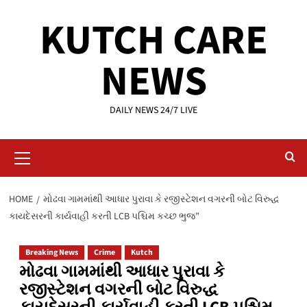
Skip
KUTCH CARE
to
content
NEWS
DAILY NEWS 24/7 LIVE
Primary
Menu
HOME
મોઢવા ગામમાંથી આધાર પુરાવા કે રજીસ્ટેશન વગરની બોટ વિરુદ્ધ
કાયદેસરની કાર્યવાહી કરતી LCB પશ્ચિમ કચ્છ ભુજ”
Breaking News
Crime
Kutch
મોઢવા ગામમાંથી આધાર પુરાવા કે
રજીસ્ટેશન વગરની બોટ વિરુદ્ધ